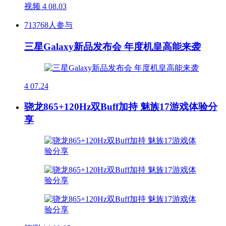
视频
4
08.03
713768人参与
三星Galaxy新品发布会 年度机皇高能来袭
4
07.24
骁龙865+120Hz双Buff加持 魅族17游戏体验分
享