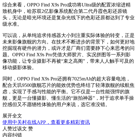
综合来看，
OPPO Find X9s Pro
成功将
Ultra
级的配置浓缩进精
致机身中，哈苏双
2
亿影像系统配合第二代丹霞色彩还原镜
头，无论是暗光环境还是复杂光线下的色彩还原都达到了专业
级水准。
可以说，从单纯追求传感器大小到注重实际体验的转变，正是
未来影像旗舰的方向。在技术不断进步的背景下，如何更好地
挖掘现有硬件的潜力，或许才是厂商们需要静下心来思考的问
题。
OPPO Find X9s Pro
凭借大师胶片、实况拼图等一系列影
像功能，让专业摄影不再被
“
束之高阁
”
，带来人人触手可及的
移动摄影体验。
同时，
OPPO Find X9s Pro
还拥有
7025mAh
的超大容量电池，
配合天玑
9500
旗舰芯片的能效优势也终结了轻薄旗舰的续航焦
虑，实现了手感与性能的平衡。它不仅是一台性能强悍的旗
舰，更是一台懂摄影、懂生活的
“
旅拍神器
”
，对于追求单手操
控感但又不愿牺牲体验的用户来说，选它准没错。
展开全文
使用中关村在线APP，查看更多精彩资讯
人赞过该文
赞
内容纠错