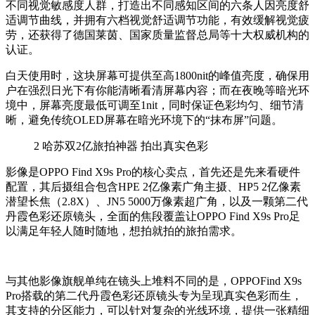
不同视觉敏感度人群，打造出不同感知区间的六条人因亮度舒
适调节曲线，并拥有六档视觉舒适调节功能，有效缓解视觉疲
劳，还获得了德国莱茵、国家质量监督总局等十大权威机构的
认证。
白天使用时，这块屏幕可提供至高1800nit的峰值亮度，确保用
户在强烈日光下有你能清晰看清屏幕内容；而在夜晚等暗光环
境中，屏幕亮度最低可调至1nit，同时保证色彩均匀、细节清
晰，避免传统OLED屏幕在暗光环境下的“抹布屏”问题。
2
哈苏双2亿旅拍神器 拍出真实色彩
影像是OPPO Find X9s Pro的核心卖点，首先还是先来看硬件
配置，其后摄组合包含HPE 2亿像素广角主摄、HP5 2亿像素
潜望长焦（2.8X）、JN5 5000万像素超广角，以及一颗第二代
丹霞色彩还原镜头，全面的焦段覆盖让OPPO Find X9s Pro足
以满足年轻人随时随地，想拍就拍的旅拍需求。
与其他影像旗舰单纯在镜头上堆料不同的是，OPPOFind X9s
Pro搭载的第二代丹霞色彩还原镜头专为呈现真实色彩而生，
其支持的分区能力，可以针对复杂的光线环境，提供一张精细