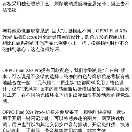
背板采用独创绒砂工艺，兼顾玻璃质感与金属光泽，摸上去不
沾指纹。
与其他影像旗舰常见的“巨大”后摄模组不同，OPPO Find X9s
Pro的后摄Deco采用全新灵感画窗设计，圆角方形的模组边框
相比Find系列的其他产品比例要小上一些，横握拍照时也不会
碰触到掌心，这点值得好评。
OPPO Find X9s Pro拥有四款配色，我们拿到的是“自在白”版
本，可以说是不会错的选择，纯净的白色与磨砂质感背板有机
地融合在一起；“元气橙”、“原生钛”也都同样采用了纯色设
计，仅有“乘风青”版本的灵感画窗后摄模组配备了连续动画膜
片工艺，在不同的光线环境下折射出宛如浪花波动般的视觉观
感。
OPPO Find X9s Pro在机身左侧配备了一颗物理快捷键，默认
用于开启一键闪记功能，可以将感兴趣的图片、网页快速收
藏，用户也可以为其定义切换声音与振动、开启免打扰，快速
启动相机、手电筒、录音机等常用功能，非常方便。