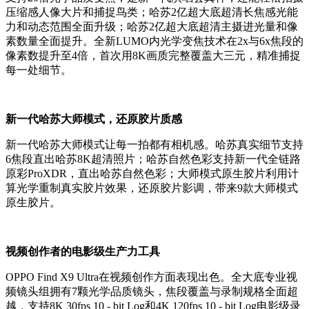
压缩感人像大片和捕捉鸟类；哈苏2亿超大底超清长焦感光能
力和动态范围全面升级；哈苏2亿超大底超清主摄进光量和像
素数量全面提升。全新LUMO内光学变焦技术在2x与6x焦段的
像素数提升至4倍，首次用8K画质完整覆盖大三元，精准捕捉
每一处细节。
新一代哈苏大师模式，还原胶片质感
新一代哈苏大师模式让每一拍都有相机感。哈苏真实细节支持
6焦段直出哈苏8K超清照片；哈苏自然色彩支持新一代全链路
原彩ProXDR，直出哈苏自然色彩；大师模式原生胶片利用计
算光学重制真实胶片效果，还原胶片影调，带来9款大师模式
原生胶片。
视频创作者的电影级生产力工具
OPPO Find X9 Ultra在视频创作方面表现出色。全大底专业视
频镜头组拥有7颗光学品质镜头，焦段覆盖与录制规格全面超
越，支持8K 30fps 10 - bit Log和4K 120fps 10 - bit Log电影级录