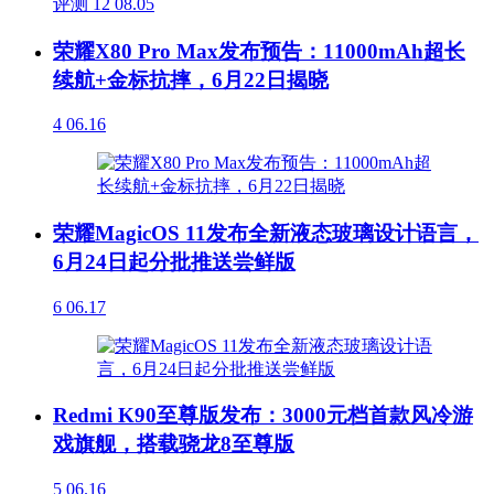
评测
12
08.05
荣耀X80 Pro Max发布预告：11000mAh超长
续航+金标抗摔，6月22日揭晓
4
06.16
荣耀MagicOS 11发布全新液态玻璃设计语言，
6月24日起分批推送尝鲜版
6
06.17
Redmi K90至尊版发布：3000元档首款风冷游
戏旗舰，搭载骁龙8至尊版
5
06.16