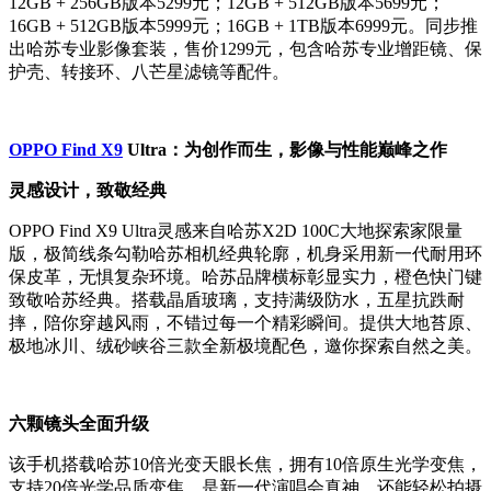
12GB + 256GB版本5299元；12GB + 512GB版本5699元；
16GB + 512GB版本5999元；16GB + 1TB版本6999元。同步推
出哈苏专业影像套装，售价1299元，包含哈苏专业增距镜、保
护壳、转接环、八芒星滤镜等配件。
OPPO Find X9
Ultra：为创作而生，影像与性能巅峰之作
灵感设计，致敬经典
OPPO Find X9 Ultra灵感来自哈苏X2D 100C大地探索家限量
版，极简线条勾勒哈苏相机经典轮廓，机身采用新一代耐用环
保皮革，无惧复杂环境。哈苏品牌横标彰显实力，橙色快门键
致敬哈苏经典。搭载晶盾玻璃，支持满级防水，五星抗跌耐
摔，陪你穿越风雨，不错过每一个精彩瞬间。提供大地苔原、
极地冰川、绒砂峡谷三款全新极境配色，邀你探索自然之美。
六颗镜头全面升级
该手机搭载哈苏10倍光变天眼长焦，拥有10倍原生光学变焦，
支持20倍光学品质变焦，是新一代演唱会真神，还能轻松拍摄