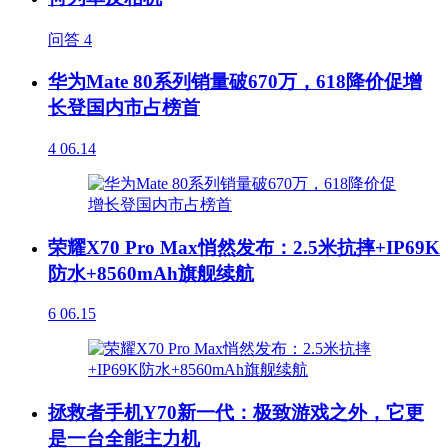
问答
4
华为Mate 80系列销量破670万，618降价促增
长登国内市占榜首
4
06.14
荣耀X70 Pro Max悄然发布：2.5米抗摔+IP69K
防水+8560mAh旗舰续航
6
06.15
拯救者手机Y70新一代：极致游戏之外，它更
是一台全能主力机