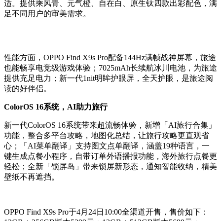
适。提供乘风青、元气橙、自在白、原生钛四款出彩配色，满
足不同用户的审美需求。
性能方面，OPPO Find X9s Pro配备144Hz满帧战神屏幕，旅途
也能畅享电竞级游戏体验；7025mAh长续航冰川电池，为旅途
提供充足电力；新一代1nit明眸护眼屏，全天护眼，是旅途阅
读的好伴侣。
ColorOS 16系统，AI助力旅行
新一代ColorOS 16系统带来超流畅体验，新增「AI旅行合集」
功能，整合多平台攻略，地图化总结，让旅行攻略更直观省
心；「AI菜单翻译」支持图文点单翻译，涵盖19种语言，一
键生成点餐小程序，自带订单外语播报功能，海外旅行点餐更
轻松；全新「锁屏岛」带来锁屏新形态，通知智能收纳，精美
壁纸不再遮挡。
OPPO Find X9s Pro于4月24日10:00全渠道开售，售价如下：