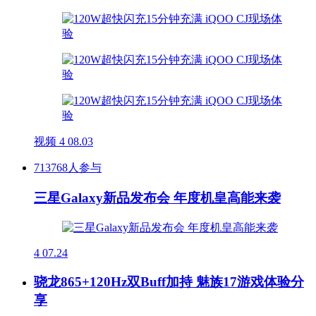
视频
4
08.03
713768人参与
三星Galaxy新品发布会 年度机皇高能来袭
4
07.24
骁龙865+120Hz双Buff加持 魅族17游戏体验分
享