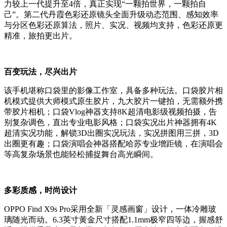
力较上一代提升至4倍，真正实现“一颗拍世界，一颗拍自
己”。第二代丹霞色彩还原镜头全面升级动态范围、感知效率
与分区色彩还原算法，照片、实况、视频均支持，色彩还原更
精准，旅拍更出片。
百变玩法，尽兴出片
该手机堪称口袋里的影像工作室，具备多种玩法。口袋胶片相
机模式提供大师模式原生胶片，九大胶片一键拍，无需额外携
带胶片相机；口袋Vlog神器支持8K超清电影级视频拍摄，告
别复杂调色，直出专业电影风格；口袋实况出片神器拥有4K
超清实况功能，解锁3D出圈实况玩法，实况拼图用三拼，3D
出圈更有趣；口袋演唱会神器搭配哈苏专业增距镜，在演唱会
等高复杂场景也能轻松捕捉舞台高光瞬间。
多彩质感，时尚设计
OPPO Find X9s Pro采用全新「灵感画窗」设计，一体冷雕玻
璃随光而动。6.3英寸黄金尺寸搭配1.1mm极窄四等边，握感舒