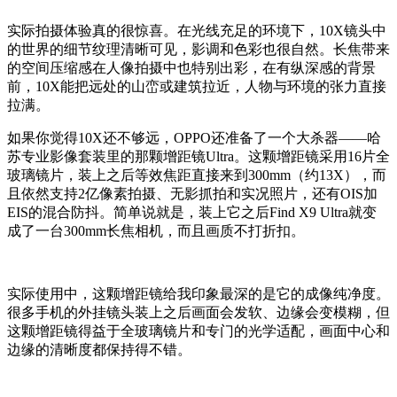
实际拍摄体验真的很惊喜。在光线充足的环境下，10X镜头中
的世界的细节纹理清晰可见，影调和色彩也很自然。长焦带来
的空间压缩感在人像拍摄中也特别出彩，在有纵深感的背景
前，10X能把远处的山峦或建筑拉近，人物与环境的张力直接
拉满。
如果你觉得10X还不够远，OPPO还准备了一个大杀器——哈
苏专业影像套装里的那颗增距镜Ultra。这颗增距镜采用16片全
玻璃镜片，装上之后等效焦距直接来到300mm（约13X），而
且依然支持2亿像素拍摄、无影抓拍和实况照片，还有OIS加
EIS的混合防抖。简单说就是，装上它之后Find X9 Ultra就变
成了一台300mm长焦相机，而且画质不打折扣。
实际使用中，这颗增距镜给我印象最深的是它的成像纯净度。
很多手机的外挂镜头装上之后画面会发软、边缘会变模糊，但
这颗增距镜得益于全玻璃镜片和专门的光学适配，画面中心和
边缘的清晰度都保持得不错。