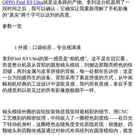
OPPO Find X9 Ultra
就是这条路的产物。拿到这台机器用了一
段时间之后，我可以确认：它确实让我重新理解了手机影像
的“真实”两个字可以达到的高度。
参数一览
1
外观：口袋哈苏，专业感满满
拿到Find X9 Ultra的第一感受是“相机感”。这不是在说它重，
而是整台机器从背部的圆形镜头模组，到侧边那颗亮橙色的快
启键，再到金属与皮革拼接的背板，每一处都在告诉你：这是
一台为拍摄而生的设备。背部采用了素皮拼接的方式，从中画
幅相机经典的工业设计中汲取灵感，简约而有质感，拿在手里
的感觉和以前见过的所有影像旗舰都不一样。
镜头模组外圈的齿轮纹装饰是我觉得最精彩的细节。用CNC
工艺雕刻的精密纹理，中间嵌入了一圈橙色刻度线——在日光
下转动机身时，这圈橙色会随角度变化若隐若现，很微妙。四
颗镜头和四颗传感器通过对称式布局排列在圆形模组内，视觉