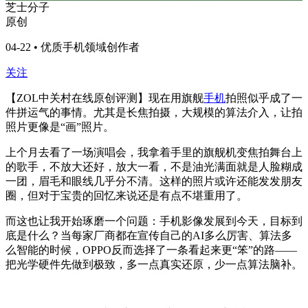
芝士分子
原创
04-22 • 优质手机领域创作者
关注
【ZOL中关村在线原创评测】现在用旗舰
手机
拍照似乎成了一
件拼运气的事情。尤其是长焦拍摄，大规模的算法介入，让拍
照片更像是“画”照片。
上个月去看了一场演唱会，我拿着手里的旗舰机变焦拍舞台上
的歌手，不放大还好，放大一看，不是油光满面就是人脸糊成
一团，眉毛和眼线几乎分不清。这样的照片或许还能发发朋友
圈，但对于宝贵的回忆来说还是有点不堪重用了。
而这也让我开始琢磨一个问题：手机影像发展到今天，目标到
底是什么？当每家厂商都在宣传自己的AI多么厉害、算法多
么智能的时候，OPPO反而选择了一条看起来更“笨”的路——
把光学硬件先做到极致，多一点真实还原，少一点算法脑补。