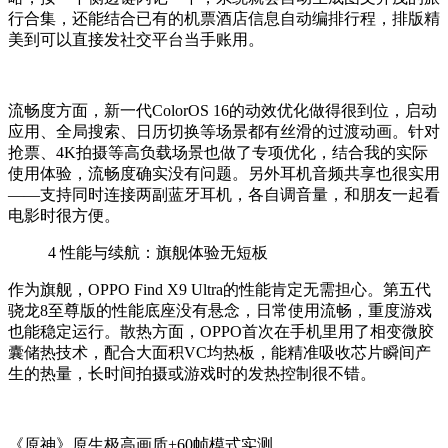
行合集，还能结合已有的机票酒店信息自动编排行程，排版精
美到可以直接发社交平台当手账用。
流畅度方面，新一代ColorOS 16的动效优化做得很到位，启动
应用、全局搜索、日历切换等场景都有丝滑的过渡动画。针对
抢票、4K拍摄等高负载场景也做了专项优化，结合我的实际
使用体验，流畅度确实没有问题。另外耳机音频共享也很实用
——支持同时连接两副蓝牙耳机，各自调音量，和朋友一起看
电影时很方便。
4
性能与续航：旗舰体验无短板
作为旗舰，OPPO Find X9 Ultra的性能肯定无需担心。第五代
骁龙8至尊版的性能底座没有悬念，日常使用流畅，重度游戏
也能稳定运行。散热方面，OPPO首次在手机里用了相变微胶
囊储热技术，配合大面积VC均热板，能精准吸收芯片瞬间产
生的热量，长时间拍摄或游戏时的发热控制很不错。
《原神》原生极高画质+60帧模式实测