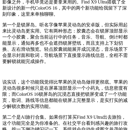
影像之外，手机毕竟还是要拿来用的。Find X9 Ultra搭载了全
新设计的新一代ColorOS 16，其中的两个新功能给我留下了深
刻印象，这里来单独聊聊。
第一个是锁屏岛。听名字像苹果灵动岛的安卓版，但实际用起
来比灵动岛更实用。它有两种形态：胶囊态会在锁屏顶部显示
一个小胶囊，聚合当前运行中的任务，音乐、导航、倒计时都
能显示，通知再多也不会遮挡锁屏壁纸，而且支持上下划切
换、左右滑动预览。轻点胶囊就能展开成沉浸态，音乐场景下
会显示封面和歌词，导航场景下直接显示路线信息，全程不需
要解锁就能完成操作。
说实话，这个功能我觉得比苹果的灵动岛做得更彻底。苹果的
灵动岛很多时候只是在屏幕顶部显示一个小药丸，信息密度有
限；而ColorOS 16锁屏岛的沉浸态直接把锁屏变成了一个功能
页，歌词、路线等信息都能在锁屏上完整显示，是实打实的减
少解锁次数的实用功能。
第二个是AI旅行合集。如果你打算买Find X9 Ultra出去旅拍，
这个功能完全是为你准备的。在社交平台看到感兴趣的旅行攻
略，按一下侧边键闪记一下，系统就会自动生成图文并茂的旅