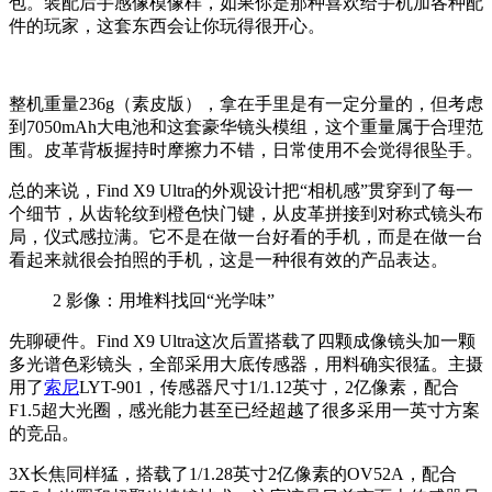
包。装配后手感像模像样，如果你是那种喜欢给手机加各种配
件的玩家，这套东西会让你玩得很开心。
整机重量236g（素皮版），拿在手里是有一定分量的，但考虑
到7050mAh大电池和这套豪华镜头模组，这个重量属于合理范
围。皮革背板握持时摩擦力不错，日常使用不会觉得很坠手。
总的来说，Find X9 Ultra的外观设计把“相机感”贯穿到了每一
个细节，从齿轮纹到橙色快门键，从皮革拼接到对称式镜头布
局，仪式感拉满。它不是在做一台好看的手机，而是在做一台
看起来就很会拍照的手机，这是一种很有效的产品表达。
2
影像：用堆料找回“光学味”
先聊硬件。Find X9 Ultra这次后置搭载了四颗成像镜头加一颗
多光谱色彩镜头，全部采用大底传感器，用料确实很猛。主摄
用了
索尼
LYT-901，传感器尺寸1/1.12英寸，2亿像素，配合
F1.5超大光圈，感光能力甚至已经超越了很多采用一英寸方案
的竞品。
3X长焦同样猛，搭载了1/1.28英寸2亿像素的OV52A，配合