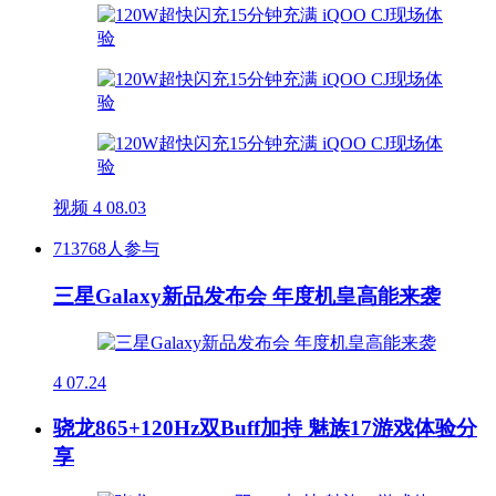
视频
4
08.03
713768人参与
三星Galaxy新品发布会 年度机皇高能来袭
4
07.24
骁龙865+120Hz双Buff加持 魅族17游戏体验分
享