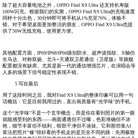
除了超大容量电池之外，OPPO Find X9 Ultra 还支持长寿版
100W闪充。根据我们的实测，OPPO Find X9 Ultra的充电速度
同样十分出色，30分钟即可将手机从1%充至76%，体验不
错。对于希望桌面更加整洁的朋友，OPPO Find X9 Ultra也提
供了50W无线充电，使用更方便。
其他配置方面，IP69/IP68/IP66级别防水、超声波指纹、X轴仿
生马达、对称双扬、北斗+天通双卫星通信（卫星版）等旗舰
配置都没有缺席。尤其是新一代的通信增强芯片，在演唱会等
人多的场景下信号稳定性表现不错。
5
写在最后
用了这段时间之后，我对Find X9 Ultra的整体印象可以用一句
话概括：它是目前我用过的，直出画质最有“光学味”的手机。
这个“光学味”不是一个玄学概念，而是你在看到照片的第一眼
就能感受到的东西——画面通透但不过曝，色彩准确但不浓
艳，细节丰富但不锐利，暗部干净但不涂抹。它和那些靠AI
算法把照片“修”得好看的手机走的是完全不同的路：先用极致