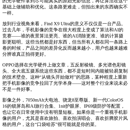
的光学硬件拿到尽可能真实的原始光影信息，再让算法在这个
基础上做辅助和优化。这条路更难走，但拍出来的东西确实不
一样。
放到行业视角来看，Find X9 Ultra的意义不仅仅是一台产品。
过去几年，手机影像的竞争在很大程度上变成了算法和AI的
竞赛——谁的夜景算法更亮、谁的AI消除更准、谁的计算摄
影更聪明。这些当然都是好东西，但当所有人都在同一条路上
卷的时候，产品之间的差异化反而越来越小，用户也越来越难
分辨谁真正拍得更好。
OPPO选择在光学硬件上做文章，五反射棱镜、多光谱色彩镜
头、全大底五摄系统这些东西，都不是短时间内能被轻易复制
的技术壁垒。这种“从镜头开始做对”的思路，某种程度上重新
把手机影像的竞争拉回了光学本身——这对整个行业来说未必
不是一件好事。
影像之外，7050mAh大电池、骁龙8至尊版、新一代ColorOS
16的锁屏岛和AI旅行合集、1nit护眼屏、IP69级防护等配置，
也让它在日常使用中没有明显短板。如果你是一个重视手机影
像的用户，尤其是喜欢旅拍、喜欢拍演唱会、喜欢折腾胶片风
格的用户，这台“口袋哈苏”很可能就是你的菜。