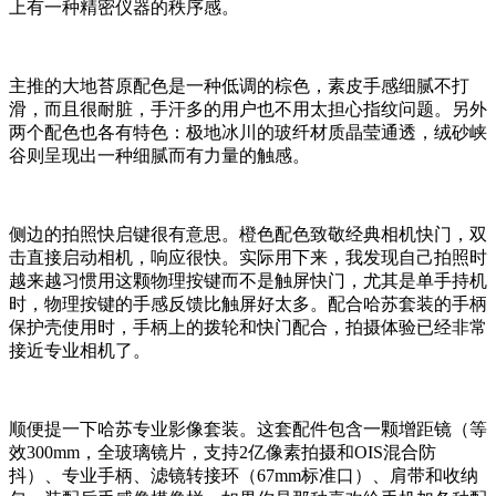
上有一种精密仪器的秩序感。
主推的大地苔原配色是一种低调的棕色，素皮手感细腻不打
滑，而且很耐脏，手汗多的用户也不用太担心指纹问题。另外
两个配色也各有特色：极地冰川的玻纤材质晶莹通透，绒砂峡
谷则呈现出一种细腻而有力量的触感。
侧边的拍照快启键很有意思。橙色配色致敬经典相机快门，双
击直接启动相机，响应很快。实际用下来，我发现自己拍照时
越来越习惯用这颗物理按键而不是触屏快门，尤其是单手持机
时，物理按键的手感反馈比触屏好太多。配合哈苏套装的手柄
保护壳使用时，手柄上的拨轮和快门配合，拍摄体验已经非常
接近专业相机了。
顺便提一下哈苏专业影像套装。这套配件包含一颗增距镜（等
效300mm，全玻璃镜片，支持2亿像素拍摄和OIS混合防
抖）、专业手柄、滤镜转接环（67mm标准口）、肩带和收纳