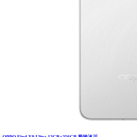
OPPO Find X9 Ultra 12GB+256GB 极地冰川