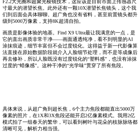
F2.2大光圈和超聚光棱镜技术，这应该是目前市面上传感器尺
寸最大的潜望长焦。此外还有一颗10X潜望长焦镜头，这个我
们到后面会具体聊聊。超广角也没有省料，甚至前置镜头都升
级到5000万像素，支持8K超清自拍。
画质是影像体验的地基。Find X9 Ultra最让我满意的一点，是
它的直出画质非常干净——画面通透纯净，看不到明显的AI
涂抹痕迹，细节丰富但不会过度锐化。这得益于新一代影像算
法直接在原始数据阶段就介入人脸细节处理，而不是等成像后
再去修补，所以人脸既没有过度锐化的“塑料感”，也没有涂抹
过度的“蜡像感”。这种干净的“光学味”贯穿了所有焦段。
具体来说，从超广角到超长焦，6个主力焦段都能直出5000万
像素的照片，在1X和3X焦段还能开启2亿像素模式。我用2亿
模式拍了一组春天的繁华，可以看到树叶与花朵的枝脉脉络都
清晰可见，解析力相当强。