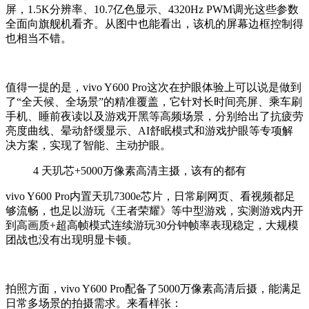
屏，
1.5K
分辨率、
10.7
亿色显示、
4320Hz PWM
调光这些参数
全面向旗舰机看齐。从图中也能看出，该机的屏幕边框控制得
也相当不错。
值得一提的是，
vivo Y600 Pro
这次在护眼体验上可以说是做到
了“全天候、全场景”的精准覆盖，它针对长时间亮屏、乘车刷
手机、睡前夜读以及游戏开黑等高频场景，分别给出了抗疲劳
亮度曲线、晕动舒缓显示、
AI
舒眠模式和游戏护眼等专项解
决方案，实现了智能、主动护眼。
4
天玑芯+5000万像素高清主摄，该有的都有
vivo Y600 Pro
内置天玑
7300e
芯片，日常刷网页、看视频都足
够流畅，也足以游玩《王者荣耀》等中型游戏，实测游戏内开
到高画质
+
超高帧模式连续游玩
30
分钟帧率表现稳定，大规模
团战也没有出现明显卡顿。
拍照方面，
vivo Y600 Pro
配备了
5000
万像素高清后摄，能满足
日常多场景的拍摄需求。来看样张：