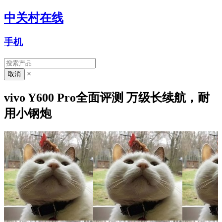
中关村在线
手机
×
vivo Y600 Pro全面评测 万级长续航，耐
用小钢炮