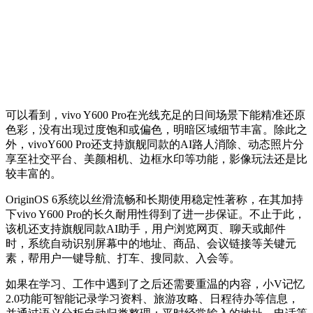
可以看到，
vivo Y600 Pro
在光线充足的日间场景下能精准还原
色彩，没有出现过度饱和或偏色，明暗区域细节丰富。除此之
外，
vivoY600 Pro
还支持旗舰同款的
AI
路人消除、动态照片分
享至社交平台、美颜相机、边框水印等功能，影像玩法还是比
较丰富的。
OriginOS 6
系统以丝滑流畅和长期使用稳定性著称，在其加持
下
vivo Y600 Pro
的长久耐用性得到了进一步保证。不止于此，
该机还支持旗舰同款
AI
助手，用户浏览网页、聊天或邮件
时，系统自动识别屏幕中的地址、商品、会议链接等关键元
素，帮用户一键导航、打车、搜同款、入会等。
如果在学习、工作中遇到了之后还需要重温的内容，小
V
记忆
2.0
功能可智能记录学习资料、旅游攻略、日程待办等信息，