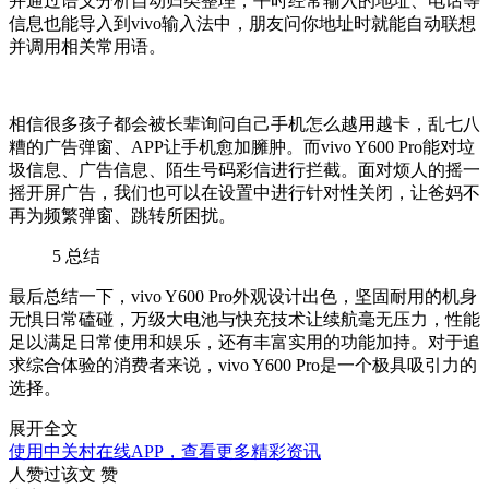
并通过语义分析自动归类整理；平时经常输入的地址、电话等
信息也能导入到
vivo
输入法中，朋友问你地址时就能自动联想
并调用相关常用语。
相信很多孩子都会被长辈询问自己手机怎么越用越卡，乱七八
糟的广告弹窗、
APP
让手机愈加臃肿。而
vivo Y600 Pro
能对垃
圾信息、广告信息、陌生号码彩信进行拦截。面对烦人的摇一
摇开屏广告，我们也可以在设置中进行针对性关闭，让爸妈不
再为频繁弹窗、跳转所困扰。
5
总结
最后总结一下，
vivo Y600 Pro
外观设计出色，坚固耐用的机身
无惧日常磕碰，万级大电池与快充技术让续航毫无压力，性能
足以满足日常使用和娱乐，还有丰富实用的功能加持。对于追
求综合体验的消费者来说，
vivo Y600 Pro
是一个极具吸引力的
选择。
展开全文
使用中关村在线APP，查看更多精彩资讯
人赞过该文
赞