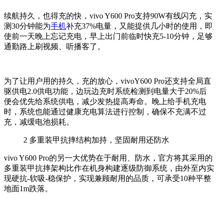
续航持久，也得充的快，
vivo Y600 Pro
支持
90W
有线闪充，实
测
30
分钟能为
手机
补充
37%
电量，又能提供几小时的使用，即
使前一天晚上忘记充电，早上出门前临时快充
5-10
分钟，足够
通勤路上刷视频、听播客了。
为了让用户用的持久，充的放心，
vivoY600 Pro
还支持全局直
驱供电
2.0
供电功能，边玩边充时系统检测到电量大于
20%
后
便会优先给系统供电，减少发热提高寿命。晚上给手机充电
时，系统也能通过健康充电算法进行控制，确保不充满不过
充，减缓电池损耗。
2
多重装甲抗摔结构加持，坚固耐用还防水
vivo Y600 Pro
的另一大优势在于耐用、防水，官方将其采用的
多重装甲抗摔架构比作在机身构建逐级防御系统，由外至内实
现硬抗
-
软吸
-
稳保护，实现兼顾耐用的品质，可承受
10
种平整
地面
1m
跌落。