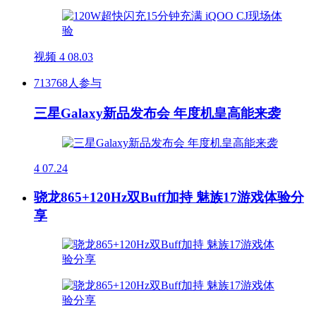
视频
4
08.03
713768人参与
三星Galaxy新品发布会 年度机皇高能来袭
4
07.24
骁龙865+120Hz双Buff加持 魅族17游戏体验分
享