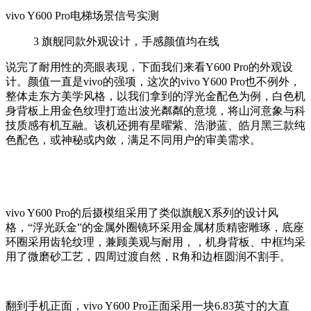
vivo Y600 Pro
电梯场景信号实测
3
旗舰同款外观设计，手感颜值均在线
说完了耐用性的亮眼表现，下面我们来看
Y600 Pro
的外观设
计。颜值一直是
vivo
的强项，这次的
vivo Y600 Pro
也不例外，
整体走东方美学风格，以我们拿到的浮光金配色为例，白色机
身背板上用金色纹理打造出波光粼粼的意境，将山河意象与科
技质感有机互融。该机还拥有星曜紫、浩渺蓝、皓月黑三款纯
色配色，或神秘或内敛，满足不同用户的审美需求。
vivo Y600 Pro
的后摄模组采用了类似旗舰
X
系列的设计风
格，“浮光跃金”的金属外圈镜环采用金属材质精密雕琢，底座
环圈采用齿轮纹理，兼顾美观与耐用，，机身背板、中框均采
用了微磨砂工艺，四周过渡自然，
R
角和边框圆润不割手。
翻到手机正面，
vivo Y600 Pro
正面采用一块
6.83
英寸的大直