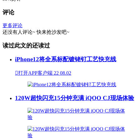
评论
更多评论
还没有人评论~
快来
抢沙发
吧~
读过此文的还读过
iPhone12将全系标配镀铑钌工艺快充线

打开APP客户端
22
08.02
120W超快闪充15分钟充满 iQOO CJ现场体验