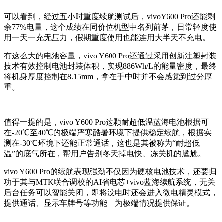
可以看到，经过五小时重度续航测试后，
vivoY600 Pro
还能剩
余
77%
电量，这个成绩在同价位机型中名列前茅，日常轻度使
用一天一充无压力，假期重度使用也能连用大半天不充电。
有这么大的电池容量，
vivo Y600 Pro
还通过采用创新注塑封装
技术有效控制电池封装体积，实现
886Wh/L
的能量密度，最终
将机身厚度控制在
8.15mm
，拿在手中时并不会感觉到过分厚
重。
值得一提的是，
vivo Y600 Pro
这颗耐超低温蓝海电池根据可
在
-20
℃至
40
℃的极端严寒酷暑环境下提供稳定续航，根据实
测在
-30
℃环境下还能正常通话，这也是其被称为“耐超低
温”的底气所在，帮用户告别冬天掉电快、冻关机的尴尬。
vivo Y600 Pro
的续航表现强劲不仅因为硬核电池技术，还要归
功于其与
MTK
联合调校的
AI
省电芯
+vivo
蓝海续航系统，无关
后台任务可以智能关闭，即将没电时还会进入微电精灵模式，
提供通话、显示车牌号等功能，为极端情况提供保证。