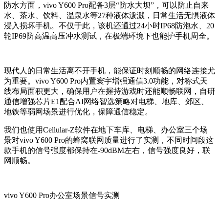
防水方面，
vivo Y600 Pro
配备
3
层“防水大坝”，可以防止自来
水、茶水、饮料、温泉水等
27
种液体泼溅，日常生活无惧液体
浸入损坏手机。不仅于此，该机还通过
24
小时
IP68
防泡水、
20
轮
IP69
防高温高压冲水测试，在极端环境下也能护手机周全。
现代人的日常生活离不开手机，能保证时刻顺畅的网络连接尤
为重要。
vivo Y600 Pro
内置寰宇增强通信
3.0
功能，对称式天
线布局面积更大，确保用户在握持游戏时还能顺畅联网，自研
通信增强芯片
E1
配合
AI
网络智选策略对电梯、地库、郊区、
地铁等弱网场景进行优化，保障通信稳定。
我们也使用
Cellular-Z
软件在地下车库、电梯、办公室三个场
景对
vivo Y600 Pro
的蜂窝联网质量进行了实测，不同时间段这
款手机的信号强度都保持在
-90dBM
左右，信号强度良好，联
网顺畅。
vivo Y600 Pro
办公室场景信号实测