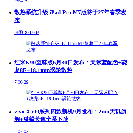
散热系统升级 iPad Pro M7版将于27年春季发
布
评测
8
07.03
红米K90至尊版6月30日发布：天际蓝配色+骁
龙8E+18.1mm涡轮散热
7
06.29
vivo X500系列四款新机9月发布：2nm天玑旗
舰+潜望长焦全系下放
5
07.03