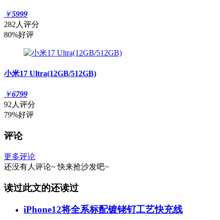
￥
5999
282人评分
80%好评
小米17 Ultra(12GB/512GB)
￥
6799
92人评分
79%好评
评论
更多评论
还没有人评论~
快来
抢沙发
吧~
读过此文的还读过
iPhone12将全系标配镀铑钌工艺快充线