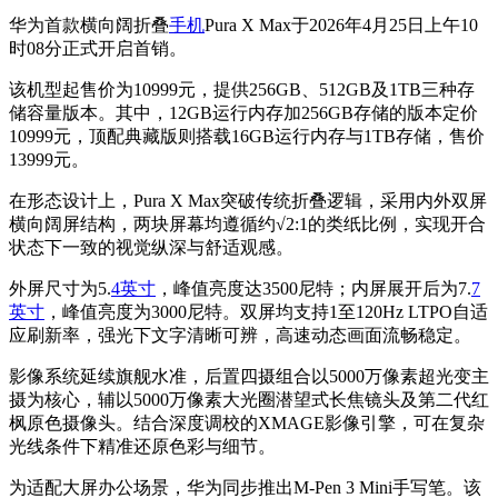
华为首款横向阔折叠
手机
Pura X Max于2026年4月25日上午10
时08分正式开启首销。
该机型起售价为10999元，提供256GB、512GB及1TB三种存
储容量版本。其中，12GB运行内存加256GB存储的版本定价
10999元，顶配典藏版则搭载16GB运行内存与1TB存储，售价
13999元。
在形态设计上，Pura X Max突破传统折叠逻辑，采用内外双屏
横向阔屏结构，两块屏幕均遵循约√2:1的类纸比例，实现开合
状态下一致的视觉纵深与舒适观感。
外屏尺寸为5.
4英寸
，峰值亮度达3500尼特；内屏展开后为7.
7
英寸
，峰值亮度为3000尼特。双屏均支持1至120Hz LTPO自适
应刷新率，强光下文字清晰可辨，高速动态画面流畅稳定。
影像系统延续旗舰水准，后置四摄组合以5000万像素超光变主
摄为核心，辅以5000万像素大光圈潜望式长焦镜头及第二代红
枫原色摄像头。结合深度调校的XMAGE影像引擎，可在复杂
光线条件下精准还原色彩与细节。
为适配大屏办公场景，华为同步推出M-Pen 3 Mini手写笔。该