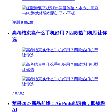
评测
9
06.30
高考结束换什么手机好用？四款热门机型让你
选
7
07.02
苹果2027新品前瞻：AirPods能录像，眼镜跑
AI