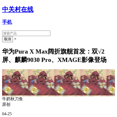
中关村在线
手机
×
华为Pura X Max阔折旗舰首发：双√2
屏、麒麟9030 Pro、XMAGE影像登场
牛奶秋刀鱼
原创
04-25