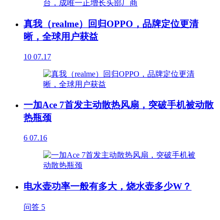
真我（realme）回归OPPO，品牌定位更清
晰，全球用户获益
10
07.17
一加Ace 7首发主动散热风扇，突破手机被动散
热瓶颈
6
07.16
电水壶功率一般有多大，烧水壶多少W？
问答
5