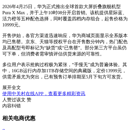
2026年4月25日，华为正式推出全球首款大屏折叠旗舰机型
Pura X Max，并于上午10时08分开启首销。该机提供星际蓝、
活力橙等五种配色选择，同时覆盖四档内存组合，起售价格为
10999元。
开售伊始，各官方渠道迅速响应，华为商城页面显示全系版本
均已售罄。京东、天猫等授权平台在开售数分钟内，热门配色
及高配型号即标记为“缺货”或“已售罄”。部分第三方平台虽仍
可下单，但消费者需审慎评估供货来源的可靠性。
多位用户表示抢购过程极为紧张，“手慢无”成为普遍体验。其
中，16GB运行内存加1TB存储空间的典藏版，定价13999元，
供需矛盾尤为突出，已有预售订单排期至5月下旬方可发货。
展开全文
使用中关村在线APP，查看更多精彩资讯
人赞过该文
赞
内容纠错
相关电商优惠