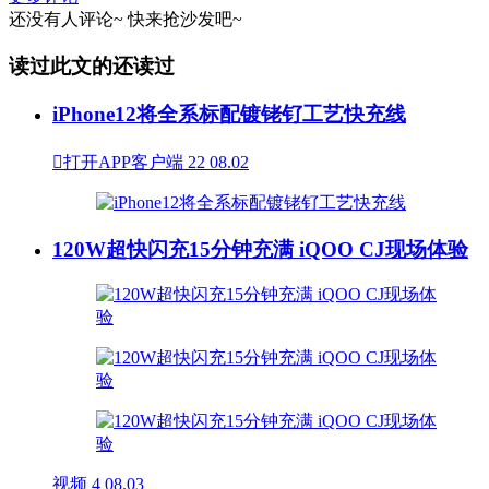
还没有人评论~
快来
抢沙发
吧~
读过此文的还读过
iPhone12将全系标配镀铑钌工艺快充线

打开APP客户端
22
08.02
120W超快闪充15分钟充满 iQOO CJ现场体验
视频
4
08.03