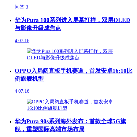
问答
3
华为Pura 100系列进入屏幕打样，双层OLED
与影像升级成焦点
4
07.16
OPPO入局阔直板手机赛道，首发安卓16:10比
例旗舰机型
4
07.16
华为Pura 90s系列海外发布：首款全球5G旗
舰，重塑国际高端市场布局