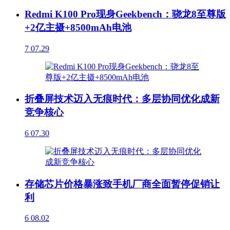
Redmi K100 Pro现身Geekbench：骁龙8至尊版
+2亿主摄+8500mAh电池
7
07.29
折叠屏技术迈入无痕时代：多层协同优化成新
竞争核心
6
07.30
存储芯片价格暴涨致手机厂商全面暂停促销让
利
6
08.02