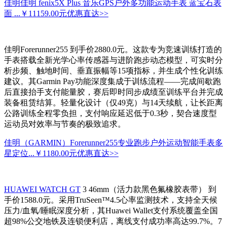
佳明佳明 fenix5X Plus 音乐GPS户外多功能运动手表 蓝宝石表
面 ...
￥11159.00元
优惠直达>>
佳明Forerunner255 到手价2880.0元。这款专为竞速训练打造的
手表搭载全新光学心率传感器与进阶跑步动态模型，可实时分
析步频、触地时间、垂直振幅等15项指标，并生成个性化训练
建议。其Garmin Pay功能深度集成于训练流程——完成间歇跑
后直接抬手支付能量胶，赛后即时同步成绩至训练平台并完成
装备租赁结算。轻量化设计（仅49克）与14天续航，让长距离
公路训练全程零负担，支付响应延迟低于0.3秒，契合速度型
运动员对效率与节奏的极致追求。
佳明（GARMIN）Forerunner255专业跑步户外运动智能手表多
星定位...
￥1180.00元
优惠直达>>
HUAWEI WATCH GT
3 46mm（活力款黑色氟橡胶表带） 到
手价1588.0元。采用TruSeen™4.5心率监测技术，支持全天候
压力/血氧/睡眠深度分析，其Huawei Wallet支付系统覆盖全国
超98%公交地铁及连锁便利店，离线支付成功率高达99.7%。7