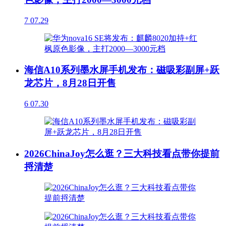
7
07.29
海信A10系列墨水屏手机发布：磁吸彩副屏+跃
龙芯片，8月28日开售
6
07.30
2026ChinaJoy怎么逛？三大科技看点带你提前
捋清楚