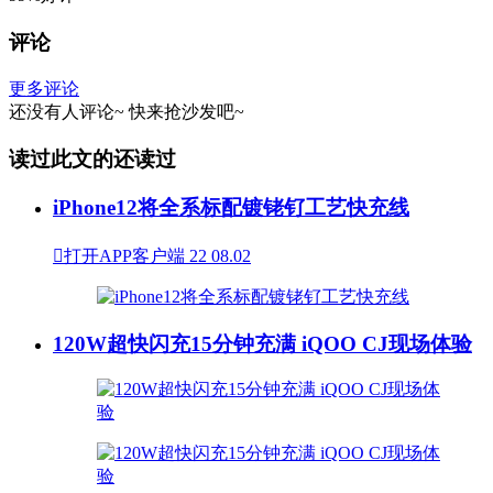
评论
更多评论
还没有人评论~
快来
抢沙发
吧~
读过此文的还读过
iPhone12将全系标配镀铑钌工艺快充线

打开APP客户端
22
08.02
120W超快闪充15分钟充满 iQOO CJ现场体验