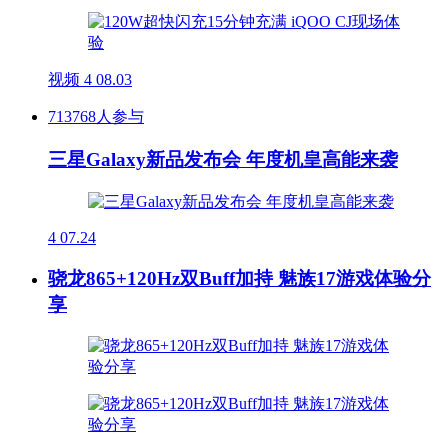
视频
4
08.03
713768人参与
三星Galaxy新品发布会 年度机皇高能来袭
4
07.24
骁龙865+120Hz双Buff加持 魅族17游戏体验分
享