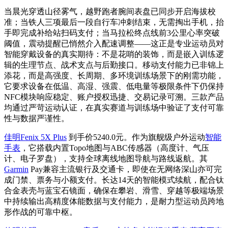
当晨光穿透山径雾气，越野跑者腕间表盘已同步开启海拔校
准；当铁人三项最后一段自行车冲刺结束，无需掏出手机，抬
手即完成补给站扫码支付；当马拉松终点线前3公里心率突破
阈值，震动提醒已悄然介入配速调整——这正是专业运动员对
智能穿戴设备的真实期待：不是花哨的装饰，而是嵌入训练逻
辑的生理节点、战术支点与后勤接口。移动支付能力已非锦上
添花，而是高强度、长周期、多环境训练场景下的刚需功能，
它要求设备在低温、高湿、强震、低电量等极限条件下仍保持
NFC模块响应稳定、账户授权迅捷、交易记录可溯。三款产品
均通过严苛运动认证，在真实赛道与训练场中验证了支付可靠
性与数据严谨性。
佳明Fenix 5X Plus
到手价5240.0元。作为旗舰级户外运动
智能
手表
，它搭载内置Topo地图与ABC传感器（高度计、气压
计、电子罗盘），支持全球离线地图导航与路线返航。其
Garmin
Pay兼容主流银行及交通卡，即使在无网络深山亦可完
成门禁、票务与小额支付。长达14天的智能模式续航，配合钛
合金表壳与蓝宝石镜面，确保在攀岩、滑雪、穿越等极端场景
中持续输出高精度体能数据与支付能力，是耐力型运动员跨地
形作战的可靠中枢。