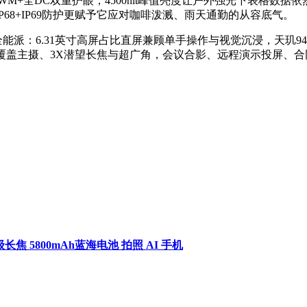
160Hz PWM+全DC双重护眼，4500nit峰值亮度让户外强光下表格数
68+IP69防护更赋予它应对咖啡泼溅、雨天通勤的从容底气。
的全能派：6.31英寸高屏占比直屏兼顾单手操作与视觉沉浸，天玑940
覆盖主摄、3X潜望长焦与超广角，会议合影、远程演示投屏、合同
。
超级长焦 5800mAh蓝海电池 拍照 AI 手机