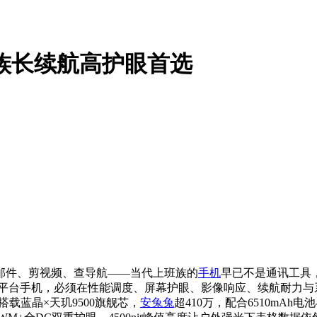
班族长续航高护眼首选
邮件、剪视频、查导航——当代上班族的
手机
早已不是通讯工具
K平台手机，必须在性能调度、屏幕护眼、影像响应、续航耐力与
：搭载蓝晶×天玑9500旗舰芯，
安兔兔
超410万，配合6510mAh