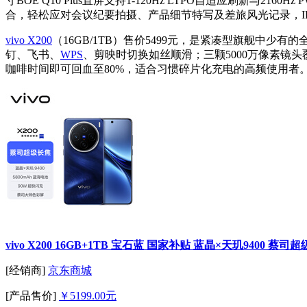
寸BOE Q10 Plus直屏支持1-120Hz LTPO自适应刷新与2
合，轻松应对会议纪要拍摄、产品细节特写及差旅风光记录，IP
vivo X200
（16GB/1TB）售价5499元，是紧凑型旗舰中少有
钉、飞书、
WPS
、剪映时切换如丝顺滑；三颗5000万像素镜头
咖啡时间即可回血至80%，适合习惯碎片化充电的高频使用者
vivo X200 16GB+1TB 宝石蓝 国家补贴 蓝晶×天玑9400 蔡司
[经销商]
京东商城
[产品售价]
￥5199.00元