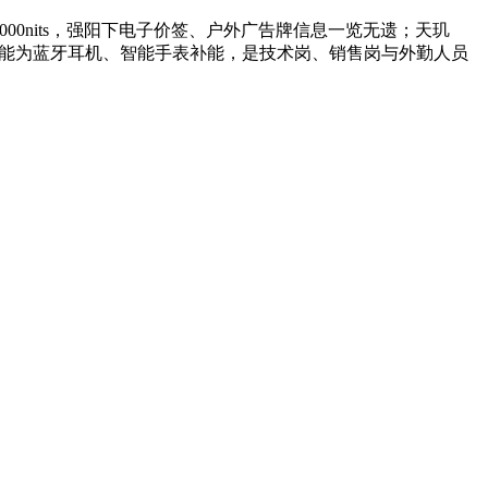
高达8000nits，强阳下电子价签、户外广告牌信息一览无遗；天玑
W反向快充还能为蓝牙耳机、智能手表补能，是技术岗、销售岗与外勤人员