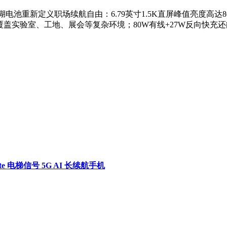
mAh青海湖电池重新定义职场续航自由：6.79英寸1.5K直屏峰值亮度
P69K三重防护覆盖实验室、工地、展会等复杂环境；80W有线+27
lite 电梯信号 5G AI 长续航手机