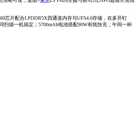
据依然清晰可读；蓝图×
索尼
LYT-828主摄与蔡司2亿APO超级长焦组
0芯片配合LPDDR5X四通道内存与UFS4.0存储，在多开钉
扫描一机搞定；5700mAh电池搭配90W有线快充，午间一杯