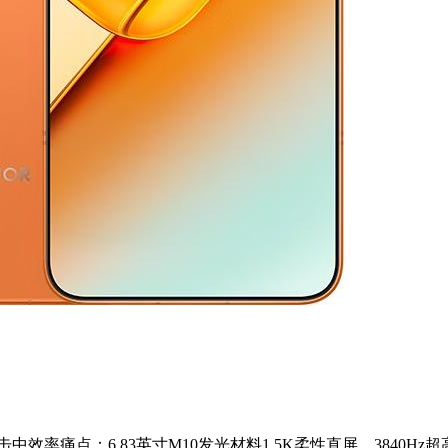
料击中效率痛点：6.83英寸M10发光材料1.5K柔性直屏，3840Hz