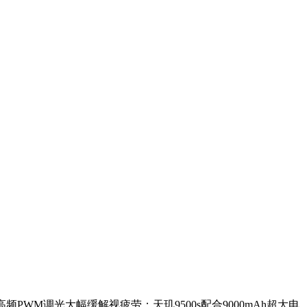
超高频PWM调光大幅缓解视疲劳；天玑9500s配合9000mAh超大电