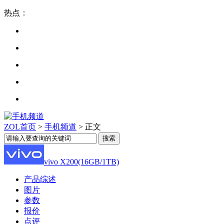
热点：
ZOL首页
>
手机频道
> 正文
vivo X200(16GB/1TB)
产品综述
图片
参数
报价
点评