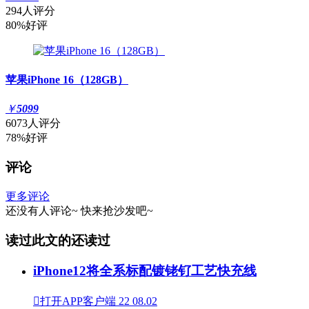
294人评分
80%好评
苹果iPhone 16（128GB）
￥
5099
6073人评分
78%好评
评论
更多评论
还没有人评论~
快来
抢沙发
吧~
读过此文的还读过
iPhone12将全系标配镀铑钌工艺快充线

打开APP客户端
22
08.02