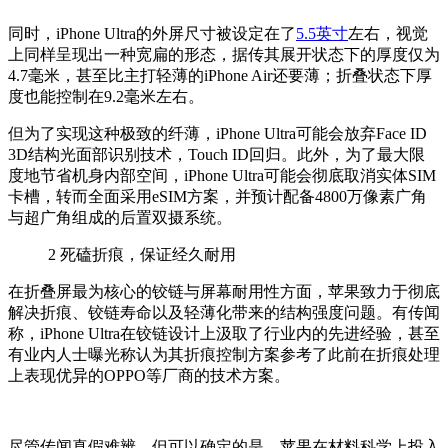
同时，iPhone Ultra的外屏尺寸被设定在了
5.5英寸
左右，视觉
上同样呈现出一种宽扁的形态，据传其展开状态下的厚度仅为
4.7毫米，甚至比主打轻薄的iPhone Air还要薄；折叠状态下厚
度也能控制在9.2毫米左右。
但为了实现这种极致的纤薄，iPhone Ultra可能会放弃Face ID
3D结构光面部识别技术，Touch ID回归。此外，为了最大限
度地节省机身内部空间，iPhone Ultra可能会彻底取消实体SIM
卡槽，转而全面采用eSIM方案，并预计配备4800万像素广角
与超广角组成的后置双摄系统。
2
死磕折痕，保证经久耐用
在折叠屏最为核心的铰链与屏幕耐用性方面，苹果致力于彻底
解决折痕、铰链寿命以及轻薄化带来的结构强度问题。有传闻
称，iPhone Ultra在铰链设计上汲取了行业内的先进经验，甚至
有业内人士曝光称认为其折痕控制方案参考了此前在折痕处理
上表现优异的OPPO等厂商的技术方案。
尽管传闻真假难辨，但可以确定的是，苹果在材料科学上投入