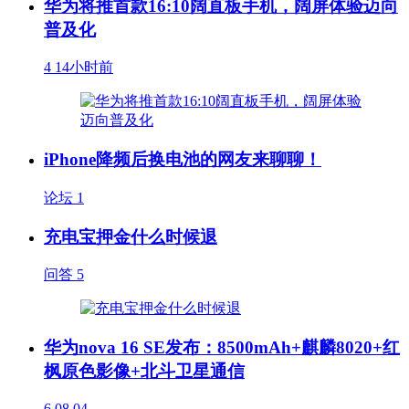
华为将推首款16:10阔直板手机，阔屏体验迈向
普及化
4
14小时前
iPhone降频后换电池的网友来聊聊！
论坛
1
充电宝押金什么时候退
问答
5
华为nova 16 SE发布：8500mAh+麒麟8020+红
枫原色影像+北斗卫星通信
6
08.04