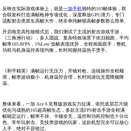
反映在实际游戏体验上，就是
一加手机
独特的165帧体验，联
合联发科打造满帧枪神专项优化，深度释放GPU潜力，专门
适配射击类原生高帧大作，绝非单纯解锁高帧参数那么简单。
开启电竞高性能模式后，我们测试了主流的射击游戏手游，
《三角洲行动》，多人团战、复杂特效场景下依旧稳跑，平均
帧率165.8FPS，1%Low 低帧表现优异，全程画面跟手；整机
功耗与机身温控表现均衡，长时间握持温热不烫手。
《和平精英》满帧运行无压力，开镜对枪、连续操作全程顺
滑，帧率波动极小，机身温控合理，长时间游玩无需降频降
温。
整体来看，一加 Ace 6 至尊版游戏实力拉满，依托底层芯片级
优化与成熟的165超高帧生态，多款主流FPS射击手游全程满
帧稳定运行，帧率不掉、卡顿全无，温控和功耗控制也十分出
色。常年玩射击、竞技类游戏的玩家，这款机型完全可以放心
入手，绝对不容错过。