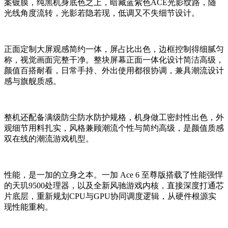
案镀膜，纯黑机身底色之上，暗藏蓝紫色ACE光影纹路，随
光线角度流转，光影若隐若现，低调又不失细节设计。
正面定制大屏观感简约一体，屏占比出色，边框控制得细腻匀
称，视觉画面完整干净。整块屏幕正面一体化设计简洁高级，
颜值百搭耐看，日常手持、外出使用都很协调，兼具潮流设计
感与旗舰质感。
整机还配备满级防尘防水防护规格，机身做工密封性出色，外
观细节用料扎实，风格兼顾潮流个性与简约高级，是颜值质感
双在线的潮流游戏机型。
性能，是一加的立身之本。一加 Ace 6 至尊版搭载了性能强悍
的天玑9500处理器，以及全新风驰游戏内核，直接深度打通芯
片底层，重新规划CPU与GPU协同调度逻辑，从硬件根源实
现性能重构。