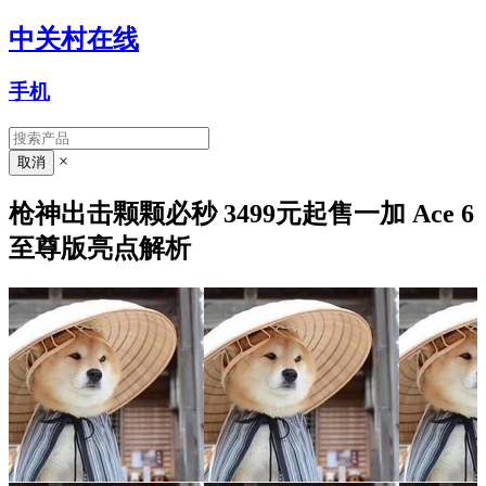
中关村在线
手机
×
枪神出击颗颗必秒 3499元起售一加 Ace 6
至尊版亮点解析