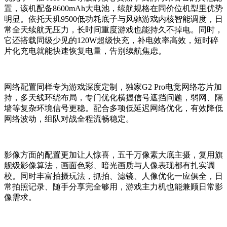
置，该机配备8600mAh大电池，续航规格在同价位机型里优势
明显。依托天玑9500低功耗底子与风驰游戏内核智能调度，日
常全天续航无压力，长时间重度游戏也能持久不掉电。同时，
它还搭载同级少见的120W超级快充，补电效率高效，短时碎
片化充电就能快速恢复电量，告别续航焦虑。
网络配置同样专为游戏深度定制，独家G2 Pro电竞网络芯片加
持，多天线环绕布局，专门优化横握信号遮挡问题，弱网、隔
墙等复杂环境信号更稳。配合多项低延迟网络优化，有效降低
网络波动，组队对战全程流畅稳定。
影像方面的配置更加让人惊喜，五千万像素大底主摄，复用旗
舰级影像算法，画面色彩、暗光画质与人像表现都有扎实调
校。同时丰富拍摄玩法，抓拍、滤镜、人像优化一应俱全，日
常拍照记录、随手分享完全够用，游戏主力机也能兼顾日常影
像需求。