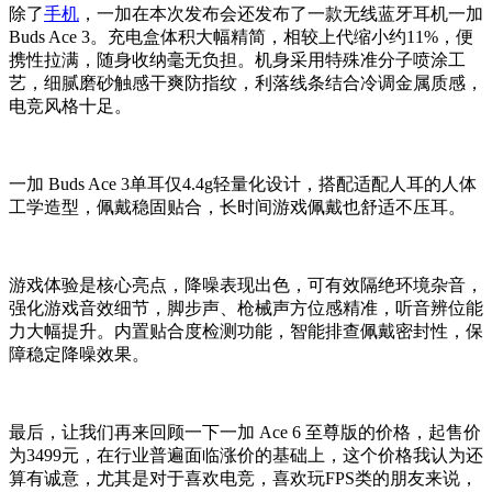
除了
手机
，一加在本次发布会还发布了一款无线蓝牙耳机一加
Buds Ace 3。充电盒体积大幅精简，相较上代缩小约11%，便
携性拉满，随身收纳毫无负担。机身采用特殊准分子喷涂工
艺，细腻磨砂触感干爽防指纹，利落线条结合冷调金属质感，
电竞风格十足。
一加 Buds Ace 3单耳仅4.4g轻量化设计，搭配适配人耳的人体
工学造型，佩戴稳固贴合，长时间游戏佩戴也舒适不压耳。
游戏体验是核心亮点，降噪表现出色，可有效隔绝环境杂音，
强化游戏音效细节，脚步声、枪械声方位感精准，听音辨位能
力大幅提升。内置贴合度检测功能，智能排查佩戴密封性，保
障稳定降噪效果。
最后，让我们再来回顾一下一加 Ace 6 至尊版的价格，起售价
为3499元，在行业普遍面临涨价的基础上，这个价格我认为还
算有诚意，尤其是对于喜欢电竞，喜欢玩FPS类的朋友来说，