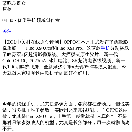
某吃瓜群众
原创
04-30 • 优质手机领域创作者
关注
【ZOL中关村在线原创评测】OPPO在本月正式发布了两款影
像旗舰——Find X9 Ultra和Find X9s Pro。这两款
手机
分别搭载
了哈苏双2亿超清影像系统、大师模式原生胶片、新一代
ColorOS 16、7025mAh冰川电池、8K超清电影级视频、新一
代1nit 明眸护眼屏、全新潮汐引擎x天玑9500等强大配置。今
天就跟大家聊聊这两款机子到底好不好用。
今年的旗舰手机，尤其是影像方面，各家都在使劲儿，但说实
话，很多机子堆了参数，实际用起来却很鸡肋。而OPPO这两
款，尤其是Find X9 Ultra，上手第一感觉就是“来真的”，不是
那种只靠参数唬人的机型，尤其是长焦部分，用一次就彻底离
不开。