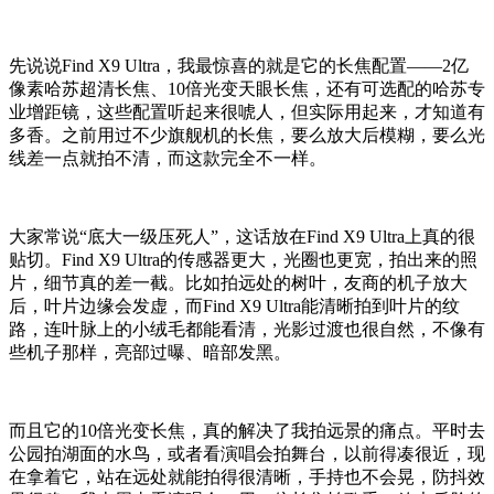
先说说Find X9 Ultra，我最惊喜的就是它的长焦配置——2亿
像素哈苏超清长焦、10倍光变天眼长焦，还有可选配的哈苏专
业增距镜，这些配置听起来很唬人，但实际用起来，才知道有
多香。之前用过不少旗舰机的长焦，要么放大后模糊，要么光
线差一点就拍不清，而这款完全不一样。
大家常说“底大一级压死人”，这话放在Find X9 Ultra上真的很
贴切。Find X9 Ultra的传感器更大，光圈也更宽，拍出来的照
片，细节真的差一截。比如拍远处的树叶，友商的机子放大
后，叶片边缘会发虚，而Find X9 Ultra能清晰拍到叶片的纹
路，连叶脉上的小绒毛都能看清，光影过渡也很自然，不像有
些机子那样，亮部过曝、暗部发黑。
而且它的10倍光变长焦，真的解决了我拍远景的痛点。平时去
公园拍湖面的水鸟，或者看演唱会拍舞台，以前得凑很近，现
在拿着它，站在远处就能拍得很清晰，手持也不会晃，防抖效