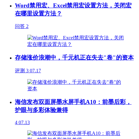
Word禁用宏、Excel禁用宏设置方法，关闭宏
在哪里设置方法？
问答
2
存储涨价浪潮中，千元机正在失去"卷"的资本
评测
3
07.17
海信发布双面屏墨水屏手机A10：前墨后彩，
护眼与多彩体验兼得
4
07.13