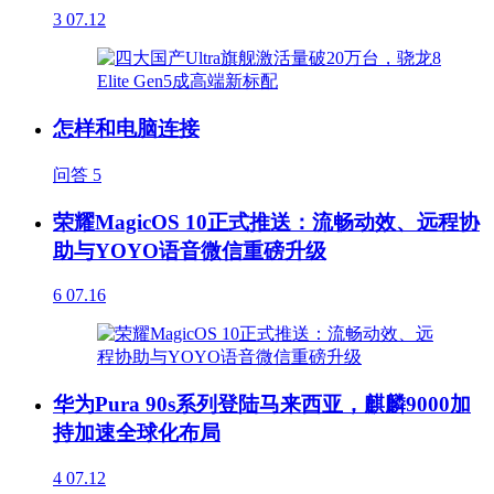
3
07.12
怎样和电脑连接
问答
5
荣耀MagicOS 10正式推送：流畅动效、远程协
助与YOYO语音微信重磅升级
6
07.16
华为Pura 90s系列登陆马来西亚，麒麟9000加
持加速全球化布局
4
07.12