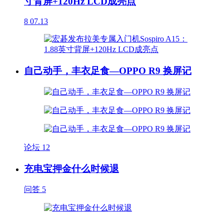
寸背屏+120Hz LCD成亮点
8
07.13
自己动手，丰衣足食—OPPO R9 换屏记
论坛
12
充电宝押金什么时候退
问答
5