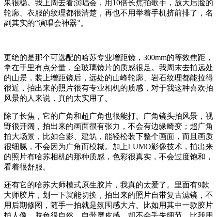
果很稳。我上周去看演唱会，用10倍长焦拍歌手，放大后脸的
轮廓、衣服的纹理都很清楚，再也不用举着手机挤前排了，名
副其实的“演唱会神器”。
更绝的是那个可选配的哈苏专业增距镜，300mm的等效焦距，
拿在手里有点分量，全玻璃镜片的质感很足。我周末去拍远处
的山景，装上增距镜后，远处的山峰轮廓、岩石纹理都能拉得
很近，拍出来的照片很有专业相机的质感，对于我这种喜欢拍
风景的人来说，真的太实用了。
除了长焦，它的广角和超广角也很能打。广角镜头拍风景，视
野很开阔，拍出来的画面很有张力，不会有边缘畸变；超广角
拍大场景，比如合影、建筑，能轻松装下整个画面，而且画质
很细腻，不会因为广角而模糊。加上LUMO影像技术，拍出来
的照片有哈苏相机的那种质感，色彩很真实，不会过度饱和，
看着很舒服。
还有它的哈苏大师模式原生胶片，我真的太爱了。里面有9款
大师胶片，划一下就能切换，拍出来的照片自带复古滤镜，不
用后期修图，随手一拍就是氛围感大片。比如用其中一款胶片
拍人像，肤色很自然，自带磨皮感，却不会丢失细节，比我用