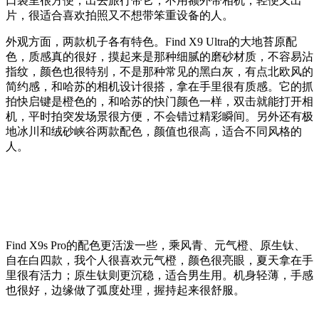
口袋里很方便，出去旅行带它，不用额外带相机，轻便又出
片，很适合喜欢拍照又不想带笨重设备的人。
外观方面，两款机子各有特色。Find X9 Ultra的大地苔原配
色，质感真的很好，摸起来是那种细腻的磨砂材质，不容易沾
指纹，颜色也很特别，不是那种常见的黑白灰，有点北欧风的
简约感，和哈苏的相机设计很搭，拿在手里很有质感。它的抓
拍快启键是橙色的，和哈苏的快门颜色一样，双击就能打开相
机，平时拍突发场景很方便，不会错过精彩瞬间。另外还有极
地冰川和绒砂峡谷两款配色，颜值也很高，适合不同风格的
人。
Find X9s Pro的配色更活泼一些，乘风青、元气橙、原生钛、
自在白四款，我个人很喜欢元气橙，颜色很亮眼，夏天拿在手
里很有活力；原生钛则更沉稳，适合男生用。机身轻薄，手感
也很好，边缘做了弧度处理，握持起来很舒服。