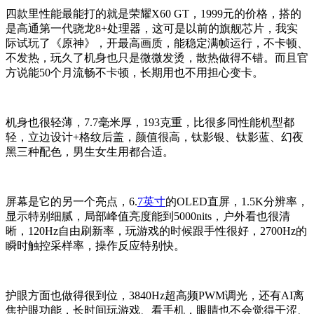
四款里性能最能打的就是荣耀X60 GT，1999元的价格，搭的
是高通第一代骁龙8+处理器，这可是以前的旗舰芯片，我实
际试玩了《原神》，开最高画质，能稳定满帧运行，不卡顿、
不发热，玩久了机身也只是微微发烫，散热做得不错。而且官
方说能50个月流畅不卡顿，长期用也不用担心变卡。
机身也很轻薄，7.7毫米厚，193克重，比很多同性能机型都
轻，立边设计+格纹后盖，颜值很高，钛影银、钛影蓝、幻夜
黑三种配色，男生女生用都合适。
屏幕是它的另一个亮点，6.
7英寸
的OLED直屏，1.5K分辨率，
显示特别细腻，局部峰值亮度能到5000nits，户外看也很清
晰，120Hz自由刷新率，玩游戏的时候跟手性很好，2700Hz的
瞬时触控采样率，操作反应特别快。
护眼方面也做得很到位，3840Hz超高频PWM调光，还有AI离
焦护眼功能，长时间玩游戏、看手机，眼睛也不会觉得干涩、