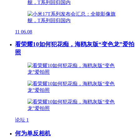
11
06.08
看荣耀10如何犯花痴，海鸥灰版“变色龙”爱拍
照
论坛
1
何为单反相机