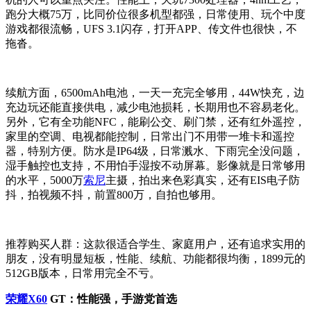
跑分大概75万，比同价位很多机型都强，日常使用、玩个中度
游戏都很流畅，UFS 3.1闪存，打开APP、传文件也很快，不
拖沓。
续航方面，6500mAh电池，一天一充完全够用，44W快充，边
充边玩还能直接供电，减少电池损耗，长期用也不容易老化。
另外，它有全功能NFC，能刷公交、刷门禁，还有红外遥控，
家里的空调、电视都能控制，日常出门不用带一堆卡和遥控
器，特别方便。防水是IP64级，日常溅水、下雨完全没问题，
湿手触控也支持，不用怕手湿按不动屏幕。影像就是日常够用
的水平，5000万
索尼
主摄，拍出来色彩真实，还有EIS电子防
抖，拍视频不抖，前置800万，自拍也够用。
推荐购买人群：
这款很适合学生、家庭用户，还有追求实用的
朋友，没有明显短板，性能、续航、功能都很均衡，1899元的
512GB版本，日常用完全不亏。
荣耀X60
GT：性能强，手游党首选