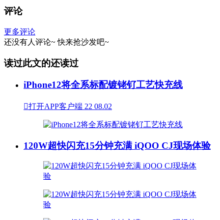
评论
更多评论
还没有人评论~
快来
抢沙发
吧~
读过此文的还读过
iPhone12将全系标配镀铑钌工艺快充线

打开APP客户端
22
08.02
120W超快闪充15分钟充满 iQOO CJ现场体验