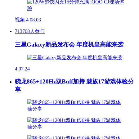
视频
4
08.03
713768人参与
三星Galaxy新品发布会 年度机皇高能来袭
4
07.24
骁龙865+120Hz双Buff加持 魅族17游戏体验分
享