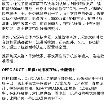
疲劳，还过了德国莱茵TUV无频闪认证，对眼睛很友好。续
航是6300mAh电池，虽然比另外两款OPPO的小一点，但80W
快充很快，十几分钟就能充到一半，而且支持充电分离，边充
边玩不损伤电池。影像方面，5000万索尼OIS主摄，拍照片很
清晰，防抖效果不错，前置1600万，自拍也好看，还有AI修
图功能，新手也能拍出好看的照片。
另外，它还有立体声双扬声器、X轴线性马达，玩游戏的时候
音效和震感都很好，沉浸感拉满，还有红外、NFC、IP65防
水，通过了抗跌耐摔认证，配置很全面。
推荐购买人群：
手游玩家、喜欢高性能手机的年轻人，选这款
准没错。
OPPO A6 GT：影像+耐用双在线，全能选手
同样1999元，OPPO A6 GT走的是全能路线，影像和耐用性都
很突出，我上手感觉手感很好，7.7毫米厚，204克重，直屏设
计，握起来很舒服。6.8英寸的AMOLED屏幕，120Hz刷新
率，色彩很鲜艳，对比度也高，看电影、玩游戏的视觉效果很
好，比同价位一些LCD屏体验好不少。