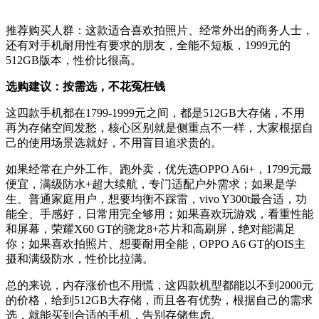
推荐购买人群：
这款适合喜欢拍照片、经常外出的商务人士，
还有对手机耐用性有要求的朋友，全能不短板，1999元的
512GB版本，性价比很高。
选购建议：按需选，不花冤枉钱
这四款手机都在1799-1999元之间，都是512GB大存储，不用
再为存储空间发愁，核心区别就是侧重点不一样，大家根据自
己的使用场景选就好，不用盲目追求贵的。
如果经常在户外工作、跑外卖，优先选OPPO A6i+，1799元最
便宜，满级防水+超大续航，专门适配户外需求；如果是学
生、普通家庭用户，想要均衡不踩雷，vivo Y300t最合适，功
能全、手感好，日常用完全够用；如果喜欢玩游戏，看重性能
和屏幕，荣耀X60 GT的骁龙8+芯片和高刷屏，绝对能满足
你；如果喜欢拍照片、想要耐用全能，OPPO A6 GT的OIS主
摄和满级防水，性价比拉满。
总的来说，内存涨价也不用慌，这四款机型都能以不到2000元
的价格，给到512GB大存储，而且各有优势，根据自己的需求
选，就能买到合适的手机，告别存储焦虑。