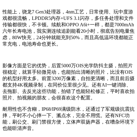
性能上，骁龙7 Gen3处理器，4nm工艺，日常使用、玩中度游
戏都很流畅，LPDDR5内存+UFS 3.1闪存，多任务处理和文件
传输都很快，不卡顿。续航和OPPO A6i+一样，都是7000mAh
六年长寿电池，我实测连续追剧能看20小时，彻底告别电量焦
虑，80W快充，24分钟就能充到50%，而且高低温环境都能正
常充电，电池寿命也更长。
影像方面是它的优势，后置5000万OIS光学防抖主摄，拍照片
很稳定，就算手轻微晃动，也能拍出清晰的照片，比没有OIS
的机型好用太多。前置3200万像素，自拍更清晰，而且前后摄
都支持4K视频录制，在同价位里很少见。还有AI一键消除、
去拖影、去反光这些功能，拍错了也能轻松修正，平时喜欢拍
照片、拍视频的朋友，会很喜欢这个配置。
耐用性也不含糊，IP68/IP69满级防水，还通过了军规级抗震抗
摔，平时不小心摔一下、溅点水，完全不用慌。还有NFC功
能，刷公交、刷门禁很方便，立体声双扬声器，在嘈杂环境下
也能听清声音。