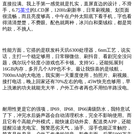
直接拉满。我上手第一感觉就是扎实，直屏直边的设计，不滑
手，6.7
5英寸
的LCD屏，120Hz刷新率，日常刷视频、划页面
很流畅，而且亮度够高，中午在户外太阳底下看手机，字也看
得清清楚楚，不费眼。配色就两种，冰川白和栗绒棕，都是简
约款，不挑人。
性能方面，它搭的是联发科天玑6300处理器，6nm工艺，说实
话，主打一个稳定够用，日常聊微信、刷抖音、看剧完全没问
题，偶尔玩个轻度小游戏也不卡顿。支持5G，还能拓展到
16GB内存，多开几个APP也不卡。最让我惊喜的是续航，
7000mAh的大电池，我实测一天重度使用，拍照片、刷视频、
接打电话，晚上回家还有70%左右的电，45W快充也够用，早
上洗漱的功夫就能充大半，户外工作者再也不用怕半路没电。
耐用性更是它的强项，IP69、IP68、IP66满级防水，我特意试
了下，冲完水后扬声器会自动清理积水，完全不影响使用。而
且它有个高能户外模式，能快速启动外卖、配送类APP，还能
提醒沿途充电宝、预警恶劣天气，油手、湿手也能正常触控，