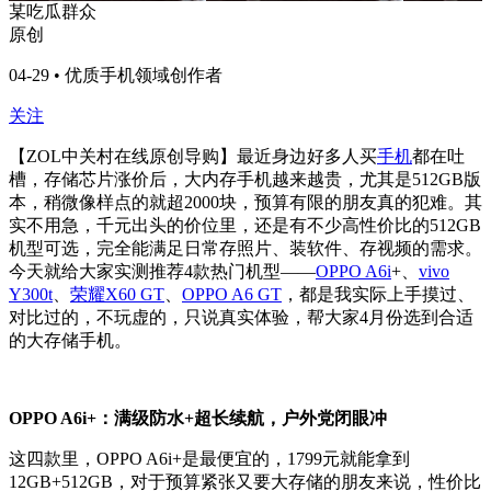
某吃瓜群众
原创
04-29 • 优质手机领域创作者
关注
【ZOL中关村在线原创导购】最近身边好多人买
手机
都在吐
槽，存储芯片涨价后，大内存手机越来越贵，尤其是512GB版
本，稍微像样点的就超2000块，预算有限的朋友真的犯难。其
实不用急，千元出头的价位里，还是有不少高性价比的512GB
机型可选，完全能满足日常存照片、装软件、存视频的需求。
今天就给大家实测推荐4款热门机型——
OPPO A6i
+、
vivo
Y300t
、
荣耀X60 GT
、
OPPO A6 GT
，都是我实际上手摸过、
对比过的，不玩虚的，只说真实体验，帮大家4月份选到合适
的大存储手机。
OPPO A6i+：满级防水+超长续航，户外党闭眼冲
这四款里，OPPO A6i+是最便宜的，1799元就能拿到
12GB+512GB，对于预算紧张又要大存储的朋友来说，性价比