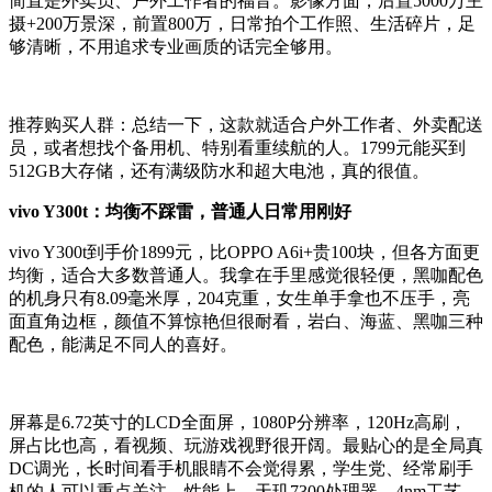
简直是外卖员、户外工作者的福音。影像方面，后置5000万主
摄+200万景深，前置800万，日常拍个工作照、生活碎片，足
够清晰，不用追求专业画质的话完全够用。
推荐购买人群：
总结一下，这款就适合户外工作者、外卖配送
员，或者想找个备用机、特别看重续航的人。1799元能买到
512GB大存储，还有满级防水和超大电池，真的很值。
vivo Y300t：均衡不踩雷，普通人日常用刚好
vivo Y300t到手价1899元，比OPPO A6i+贵100块，但各方面更
均衡，适合大多数普通人。我拿在手里感觉很轻便，黑咖配色
的机身只有8.09毫米厚，204克重，女生单手拿也不压手，亮
面直角边框，颜值不算惊艳但很耐看，岩白、海蓝、黑咖三种
配色，能满足不同人的喜好。
屏幕是6.72英寸的LCD全面屏，1080P分辨率，120Hz高刷，
屏占比也高，看视频、玩游戏视野很开阔。最贴心的是全局真
DC调光，长时间看手机眼睛不会觉得累，学生党、经常刷手
机的人可以重点关注。性能上，天玑7300处理器，4nm工艺，