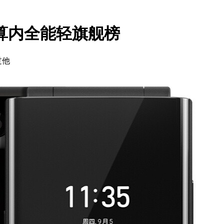
算内全能轻旗舰榜
过他