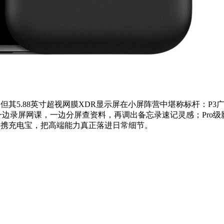
位，但其5.88英寸超视网膜XDR显示屏在小屏阵营中堪称标杆：
一边录屏网课，一边分屏查资料，再调出备忘录速记灵感；Pro
与便携充电宝，把高端能力真正落进日常细节。