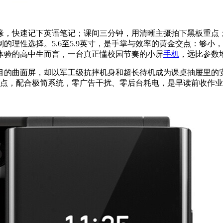
缘，快速记下英语笔记；课间三分钟，用清晰主摄拍下黑板重点
的理性选择。5.6至5.9英寸，是手掌与效率的黄金交点：够
体验的高中生而言，一台真正懂校园节奏的小屏
手机
，远比参数
它没有炫目的曲面屏，却以军工级抗摔机身和超长待机成为课桌抽屉
Fi热点，配合极简系统，零广告干扰、零后台耗电，是早读前收作