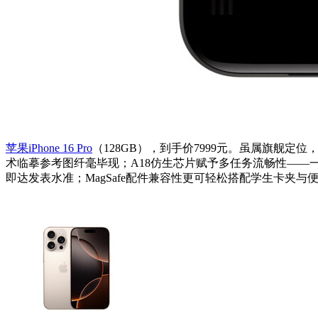
苹果iPhone 16 Pro
（128GB），到手价7999元。虽属旗舰定
术临摹参考图纤毫毕现；A18仿生芯片赋予多任务流畅性——
即达发表水准；MagSafe配件兼容性更可轻松搭配学生卡夹