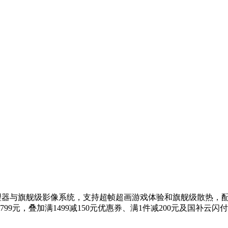
能处理器与旗舰级影像系统，支持超帧超画游戏体验和旗舰级散热，配
元，叠加满1499减150元优惠券、满1件减200元及国补云闪付