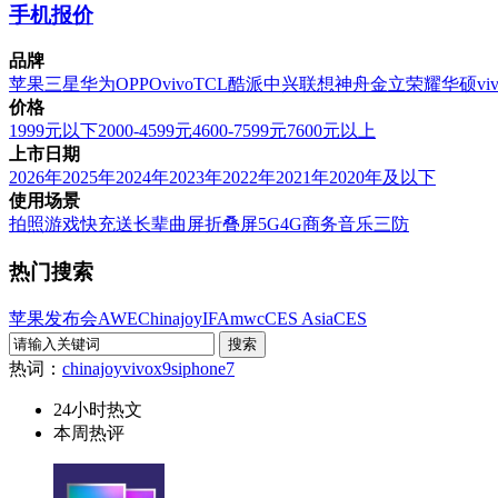
手机报价
品牌
苹果
三星
华为
OPPO
vivo
TCL
酷派
中兴
联想
神舟
金立
荣耀
华硕
vi
价格
1999元以下
2000-4599元
4600-7599元
7600元以上
上市日期
2026年
2025年
2024年
2023年
2022年
2021年
2020年及以下
使用场景
拍照
游戏
快充
送长辈
曲屏
折叠屏
5G
4G
商务
音乐
三防
热门搜索
苹果发布会
AWE
Chinajoy
IFA
mwc
CES Asia
CES
热词：
chinajoy
vivox9s
iphone7
24小时热文
本周热评