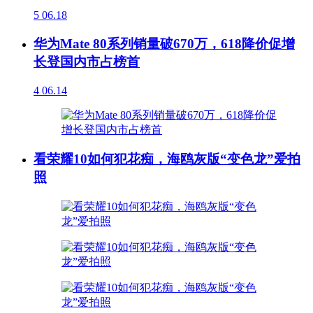
5
06.18
华为Mate 80系列销量破670万，618降价促增
长登国内市占榜首
4
06.14
看荣耀10如何犯花痴，海鸥灰版“变色龙”爱拍
照