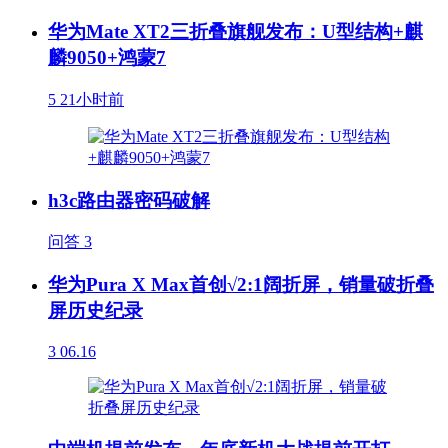
华为Mate XT2三折叠旗舰发布：U型结构+麒
麟9050+鸿蒙7
5
21小时前
h3c路由器密码破解
问答
3
华为Pura X Max首创√2:1阔折屏，销量破折叠
屏历史纪录
3
06.16