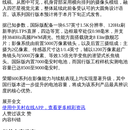
线稿。从图中可见，机身背部采用横向排列的摄像头模组，融
入四芒星视觉元素，整体延续此前备受认可的大圆角设计语
言。该系列国行版本预计将于本月下旬正式发售。
据已知参数，国际版配备一块6.57英寸1.5K分辨率、120Hz刷
新率的LTPS直屏，四边等宽，边框最窄处仅0.98毫米，并支
持3840Hz高频PWM调光。性能方面搭载骁龙8 Elite旗舰芯
片；影像系统由前置5000万像素镜头，以及后置三摄组成：主
摄为2亿像素、传感器尺寸达1/1.4英寸，辅以1200万像素超广
角镜头与5000万像素、等效3.5倍光学变焦的潜望式长焦镜
头。国际版内置7000毫安时电池，而国行版工程样机实测电池
容量已达8500至9000毫安时。
荣耀600系列在影像能力与续航表现上均实现显著升级，其中
国行版本进一步提升的电池容量，将成为该系列产品最具辨识
度的核心优势。
展开全文
使用中关村在线APP，查看更多精彩资讯
人赞过该文
赞
内容纠错