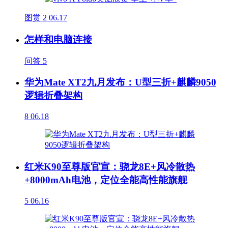
图赏
2
06.17
怎样和电脑连接
问答
5
华为Mate XT2九月发布：U型三折+麒麟9050
逻辑折叠架构
8
06.18
红米K90至尊版官宣：骁龙8E+风冷散热
+8000mAh电池，定位全能高性能旗舰
5
06.16