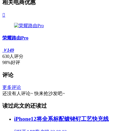
相关电商优惠

荣耀路由Pro
￥
149
630人评分
98%好评
评论
更多评论
还没有人评论~
快来
抢沙发
吧~
读过此文的还读过
iPhone12将全系标配镀铑钌工艺快充线