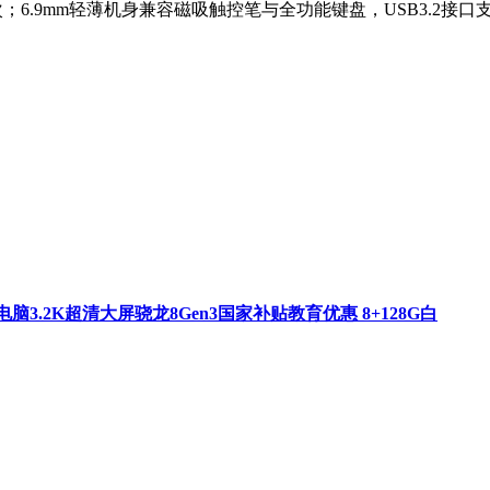
；6.9mm轻薄机身兼容磁吸触控笔与全功能键盘，USB3.2接
板电脑3.2K超清大屏骁龙8Gen3国家补贴教育优惠 8+128G白