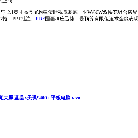
的上限。
能芯片与12.1英寸高亮屏构建清晰视觉基底，44W/66W双快充
顿，PPT批注、
PDF
圈画响应迅捷，是预算有限但追求全能表
电竞大屏 蓝晶×天玑9400+ 平板电脑 vivo