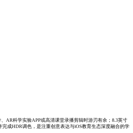
、AR科学实验APP或高清课堂录播剪辑时游刃有余；8.3英寸
完成HDR调色，是注重创意表达与iOS教育生态深度融合的学