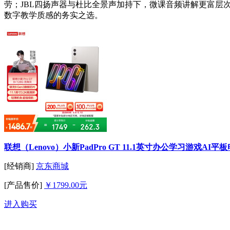
劳；JBL四扬声器与杜比全景声加持下，微课音频讲解更富层次
数字教学质感的务实之选。
联想（Lenovo）小新PadPro GT 11.1英寸办公学习游戏AI平
[经销商]
京东商城
[产品售价]
￥1799.00元
进入购买