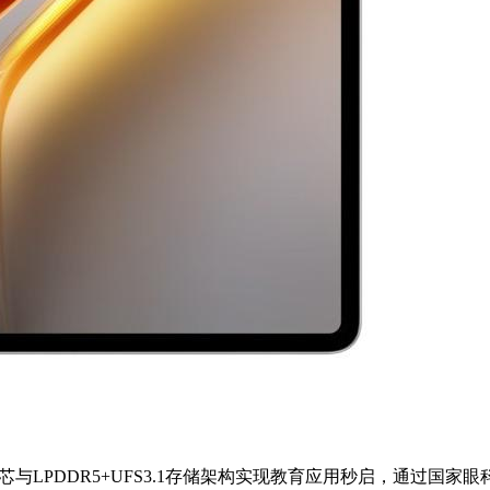
，以骁龙强芯与LPDDR5+UFS3.1存储架构实现教育应用秒启，