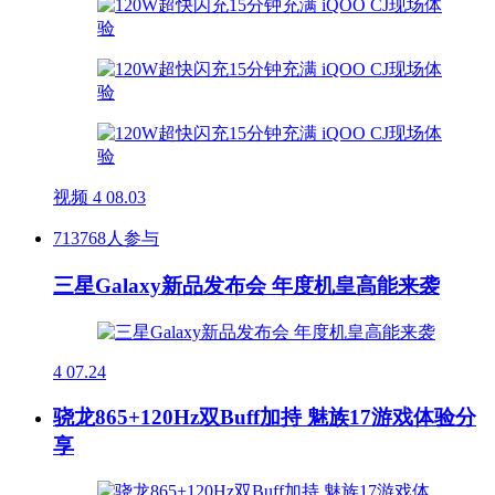
视频
4
08.03
713768人参与
三星Galaxy新品发布会 年度机皇高能来袭
4
07.24
骁龙865+120Hz双Buff加持 魅族17游戏体验分
享