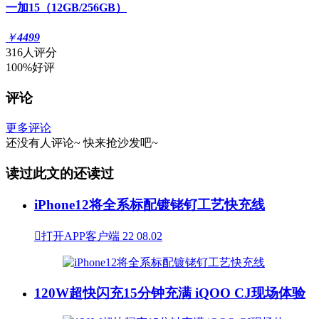
一加15（12GB/256GB）
￥
4499
316人评分
100%好评
评论
更多评论
还没有人评论~
快来
抢沙发
吧~
读过此文的还读过
iPhone12将全系标配镀铑钌工艺快充线

打开APP客户端
22
08.02
120W超快闪充15分钟充满 iQOO CJ现场体验