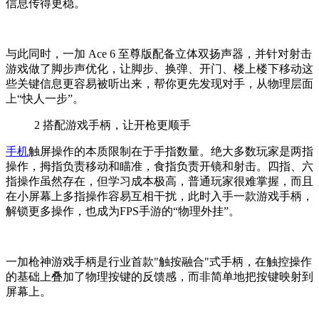
信息传得更稳。
与此同时，一加 Ace 6 至尊版配备立体双扬声器，并针对射击
游戏做了脚步声优化，让脚步、换弹、开门、楼上楼下移动这
些关键信息更容易被听出来，帮你更先发现对手，从物理层面
上“快人一步”。
2
搭配游戏手柄，让开枪更顺手
手机
触屏操作的本质限制在于手指数量。绝大多数玩家是两指
操作，拇指负责移动和瞄准，食指负责开镜和射击。四指、六
指操作虽然存在，但学习成本极高，普通玩家很难掌握，而且
在小屏幕上多指操作容易互相干扰，此时入手一款游戏手柄，
解锁更多操作，也成为FPS手游的“物理外挂”。
一加枪神游戏手柄是行业首款"触按融合"式手柄，在触控操作
的基础上叠加了物理按键的反馈感，而非简单地把按键映射到
屏幕上。