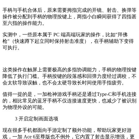
手柄与手机合体后，原来需要拇指完成的开镜、射击、换弹等
操作被分配到手柄的物理按键上，两指
小白
瞬间获得了四指甚
至六指的操作能力。
实测中，一些原本属于 PC 端高端玩家的操作，比如"拜佛
枪"（快速蹲下起立同时保持射击准度），在手柄辅助下变得
可执行。
这类操作在触屏上需要极高的多指协调能力，手柄的物理按键
降低了执行门槛。手柄按键的段落感和回弹力度经过调校，不
会太软导致误触，也不会太硬导致长时间使用手指疲劳。
值得一提的是，
一加枪神游戏手柄还是通过Type-C和手机连接
的，相比常见的蓝牙手柄不仅连接速度更快，也减少了被识别
为物理外设的可能。
3
开启定制画面选项
现在很多手机都面向手游定制了额外功能，帮助玩家更好游
戏，一加 Ace 6至尊版也不例外，它内置了射击显示增强，更