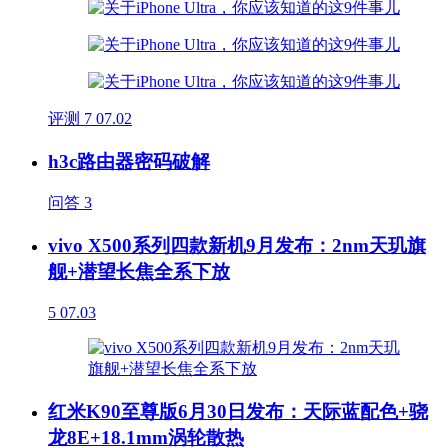
评测
7
07.02
h3c路由器密码破解
问答
3
vivo X500系列四款新机9月发布：2nm天玑旗
舰+潜望长焦全系下放
5
07.03
红米K90至尊版6月30日发布：天际蓝配色+骁
龙8E+18.1mm涡轮散热