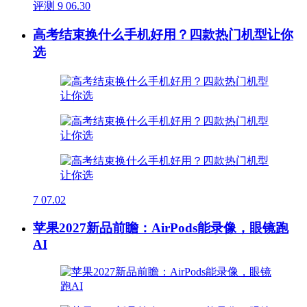
评测
9
06.30
高考结束换什么手机好用？四款热门机型让你
选
7
07.02
苹果2027新品前瞻：AirPods能录像，眼镜跑
AI