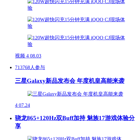
视频
4
08.03
713768人参与
三星Galaxy新品发布会 年度机皇高能来袭
4
07.24
骁龙865+120Hz双Buff加持 魅族17游戏体验分
享