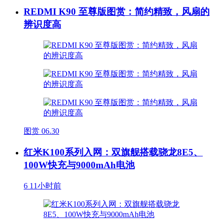
REDMI K90 至尊版图赏：简约精致，风扇的
辨识度高
图赏
06.30
红米K100系列入网：双旗舰搭载骁龙8E5、
100W快充与9000mAh电池
6
11小时前