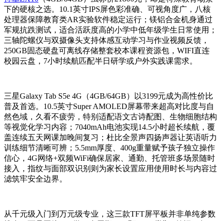
下的硬核之选。10.1英寸IPS屏色彩准确、可视角度广，八核
处理器保障教育类AR实验软件稳定运行；镁铝合金机身通过
军规抗跌测试，适合活跃度高的小学中低年级学生日常使用；
三轴陀螺仪与双摄像头支持体感互动学习与作业视频反馈，
250GB固态硬盘可离线存储整套校本课程资源包，WIFI直连
校园云盘，7小时续航匹配半日研学或户外实践课需求。
三星Galaxy Tab S5e 4G（4GB/64GB）以3199元成为高性价比
普及首选。10.5英寸Super AMOLED屏幕带来超高对比度与自
然色域，久看不疲劳，特别适配语文古诗配图、生物细胞结构
等视觉化学习内容；7040mAh电池实现14.5小时超长续航，覆
盖连续五天网课加晚间复习；杜比全景声四扬声器让英语听力
训练细节清晰可辨；5.5mm厚度、400g重量赋予孩子独立操作
信心，4G网络+双频WiFi确保居家、通勤、托管班多场景随时
接入，指纹与面部双识别则为家长设置应用使用时长与内容过
滤筑牢安全边界。
从千元级入门到万元级专业，这三款TFT屏平板并非单纯参数