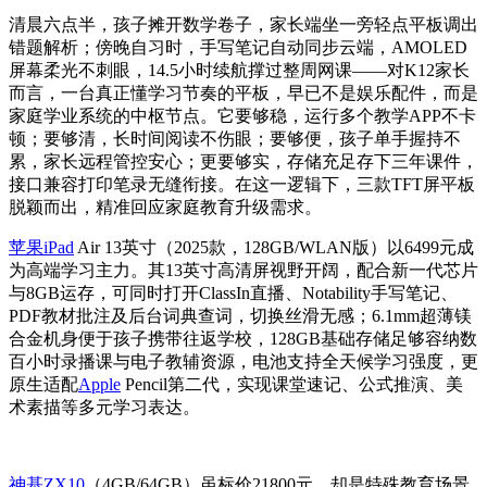
清晨六点半，孩子摊开数学卷子，家长端坐一旁轻点平板调出
错题解析；傍晚自习时，手写笔记自动同步云端，AMOLED
屏幕柔光不刺眼，14.5小时续航撑过整周网课——对K12家长
而言，一台真正懂学习节奏的平板，早已不是娱乐配件，而是
家庭学业系统的中枢节点。它要够稳，运行多个教学APP不卡
顿；要够清，长时间阅读不伤眼；要够便，孩子单手握持不
累，家长远程管控安心；更要够实，存储充足存下三年课件，
接口兼容打印笔录无缝衔接。在这一逻辑下，三款TFT屏平板
脱颖而出，精准回应家庭教育升级需求。
苹果iPad
Air 13英寸（2025款，128GB/WLAN版）以6499元成
为高端学习主力。其13英寸高清屏视野开阔，配合新一代芯片
与8GB运存，可同时打开ClassIn直播、Notability手写笔记、
PDF教材批注及后台词典查词，切换丝滑无感；6.1mm超薄镁
合金机身便于孩子携带往返学校，128GB基础存储足够容纳数
百小时录播课与电子教辅资源，电池支持全天候学习强度，更
原生适配
Apple
Pencil第二代，实现课堂速记、公式推演、美
术素描等多元学习表达。
神基ZX10
（4GB/64GB）虽标价21800元，却是特殊教育场景