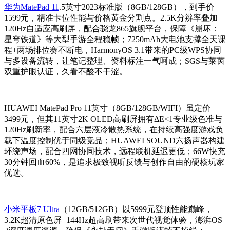
华为MatePad 11
.5英寸2023标准版（8GB/128GB），到手价
1599元，精准卡位性能与价格黄金分割点。2.5K分辨率叠加
120Hz自适应高刷屏，配合骁龙865旗舰平台，保障《崩坏：
星穹铁道》等大型手游全程稳帧；7250mAh大电池支撑全天课
程+两场排位赛不断电，HarmonyOS 3.1带来的PC级WPS协同
与多设备流转，让笔记整理、资料标注一气呵成；SGS与莱茵
双重护眼认证，久看不酸不干涩。
HUAWEI MatePad Pro 11英寸（8GB/128GB/WIFI）虽定价
3499元，但其11英寸2K OLED高刷屏拥有ΔE<1专业级色准与
120Hz刷新率，配合六层液冷散热系统，在持续高强度游戏负
载下温度控制优于同级竞品；HUAWEI SOUND六扬声器构建
环绕声场，配合四网协同技术，远程联机延迟更低；66W快充
30分钟回血60%，是追求极致视听反馈与创作自由的硬核玩家
优选。
小米平板7 Ultra
（12GB/512GB）以5999元登顶性能巅峰，
3.2K超清原色屏+144Hz超高刷带来次世代视觉体验，澎湃OS