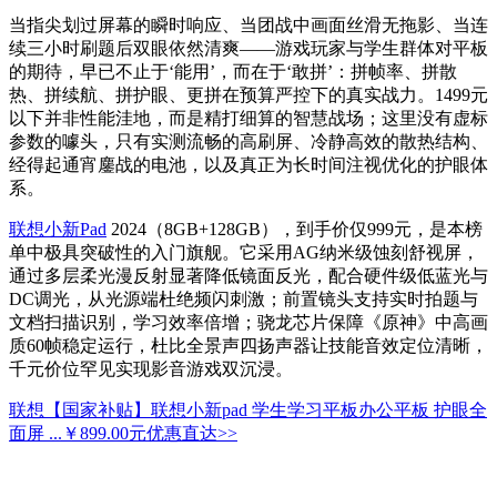
当指尖划过屏幕的瞬时响应、当团战中画面丝滑无拖影、当连
续三小时刷题后双眼依然清爽——游戏玩家与学生群体对平板
的期待，早已不止于‘能用’，而在于‘敢拼’：拼帧率、拼散
热、拼续航、拼护眼、更拼在预算严控下的真实战力。1499元
以下并非性能洼地，而是精打细算的智慧战场；这里没有虚标
参数的噱头，只有实测流畅的高刷屏、冷静高效的散热结构、
经得起通宵鏖战的电池，以及真正为长时间注视优化的护眼体
系。
联想小新Pad
2024（8GB+128GB），到手价仅999元，是本榜
单中极具突破性的入门旗舰。它采用AG纳米级蚀刻舒视屏，
通过多层柔光漫反射显著降低镜面反光，配合硬件级低蓝光与
DC调光，从光源端杜绝频闪刺激；前置镜头支持实时拍题与
文档扫描识别，学习效率倍增；骁龙芯片保障《原神》中高画
质60帧稳定运行，杜比全景声四扬声器让技能音效定位清晰，
千元价位罕见实现影音游戏双沉浸。
联想【国家补贴】联想小新pad 学生学习平板办公平板 护眼全
面屏 ...
￥899.00元
优惠直达>>