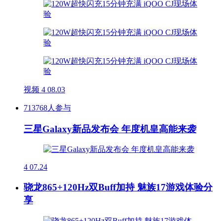
视频
4
08.03
713768人参与
三星Galaxy新品发布会 年度机皇高能来袭
4
07.24
骁龙865+120Hz双Buff加持 魅族17游戏体验分
享