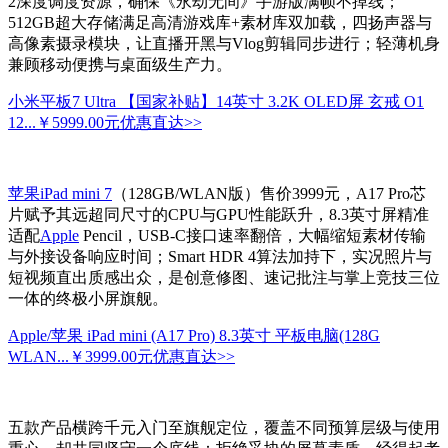
2深度调度资源，确保《永劫无间》手游版满帧不掉线；
512GB超大存储满足高清游戏库+素材库双加载，四扬声器与
高像素摄录模块，让直播开黑与Vlog剪辑同步进行；轻薄机身
兼顾移动便携与桌面级生产力。
小米平板7 Ultra 【国家补贴】14英寸 3.2K OLED屏 玄戒 O1
12...
￥5999.00元
优惠直达>>
苹果iPad mini 7
（128GB/WLAN版）售价3999元，A17 Pro芯
片赋予其远超同尺寸的CPU与GPU性能跃升，8.3英寸屏精准
适配
Apple
Pencil，USB-C接口速率翻倍，大幅缩短素材传输
与外接设备响应时间；Smart HDR 4算法加持下，实况照片与
短视频直出质感出众，是创意修图、速记批注与掌上竞技三位
一体的终极小屏旗舰。
Apple/苹果 iPad mini (A17 Pro) 8.3英寸 平板电脑(128G
WLAN...
￥3999.00元
优惠直达>>
五款产品横跨千元入门至旗舰定位，覆盖不同预算层级与使用