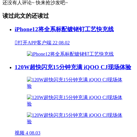
还没有人评论~
快来
抢沙发
吧~
读过此文的还读过
iPhone12将全系标配镀铑钌工艺快充线

打开APP客户端
22
08.02
120W超快闪充15分钟充满 iQOO CJ现场体验
视频
4
08.03