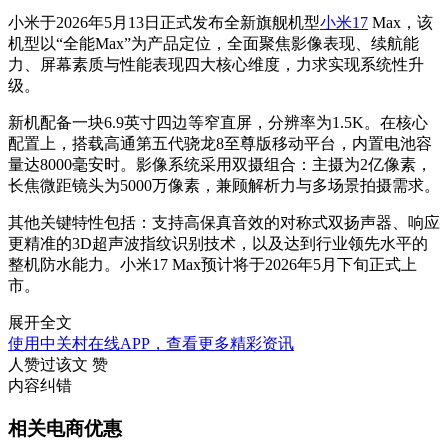
小米于2026年5月13日正式发布全新旗舰机型
小米17
Max，该
机型以“全能Max”为产品定位，全面聚焦影像表现、续航能
力、屏幕素质与性能表现四大核心维度，力求实现系统性升
级。
新机配备一块6.9英寸四边等窄直屏，分辨率为1.5K。在核心
配置上，搭载高通第五代骁龙8至尊版移动平台，内置电池容
量达8000毫安时。影像系统采用双摄组合：主摄为2亿像素，
长焦微距镜头为5000万像素，兼顾解析力与多场景拍摄需求。
其他关键特性包括：支持高保真音效的对称式双扬声器、响应
更精准的3D超声波指纹识别技术，以及达到行业领先水平的
整机防水能力。小米17 Max预计将于2026年5月下旬正式上
市。
展开全文
使用中关村在线APP，查看更多精彩资讯
人赞过该文
赞
内容纠错
相关电商优惠