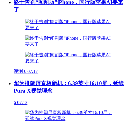
终于告别“阉割版”iPhone，国行版苹果AI要来
了
评测
6
07.17
华为推阔屏直板新机：6.39英寸16:10屏，延续
Pura X视觉理念
6
07.13