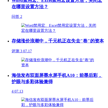
Word禁用宏、Excel禁用宏设置方法，关闭宏
在哪里设置方法？
问答
2
存储涨价浪潮中，千元机正在失去"卷"的资本
评测
3
07.17
海信发布双面屏墨水屏手机A10：前墨后彩，
护眼与多彩体验兼得
4
07.13