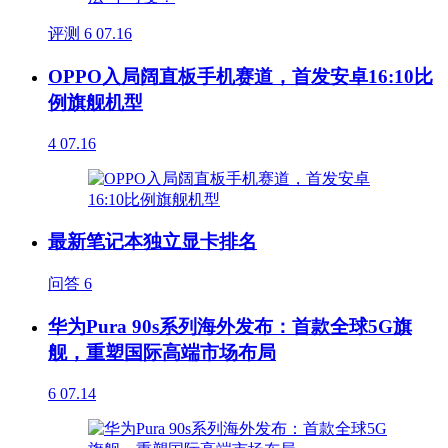
评测
6
07.16
OPPO入局阔直板手机赛道，首发安卓16:10比
例旗舰机型
4
07.16
最新笔记本独立显卡排名
问答
6
华为Pura 90s系列海外发布：首款全球5G旗
舰，重塑国际高端市场布局
6
07.14