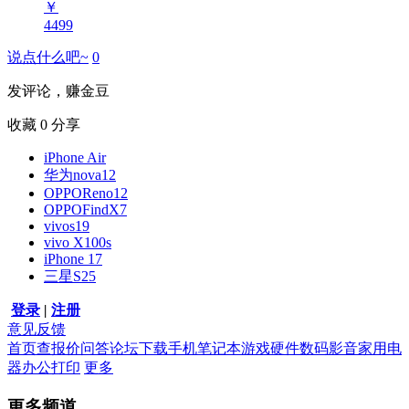
￥
4499
说点什么吧~
0
发评论，赚金豆
收藏
0
分享
iPhone Air
华为nova12
OPPOReno12
OPPOFindX7
vivos19
vivo X100s
iPhone 17
三星S25
登录
|
注册
意见反馈
首页
查报价
问答
论坛
下载
手机
笔记本
游戏硬件
数码影音
家用电
器
办公打印
更多
更多频道