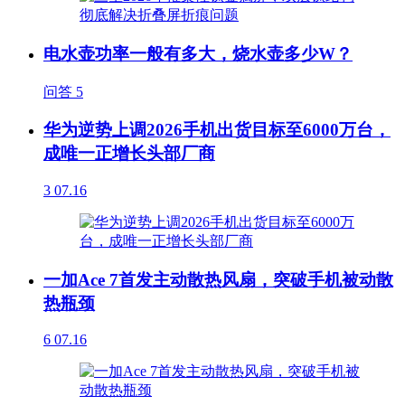
电水壶功率一般有多大，烧水壶多少W？
问答
5
华为逆势上调2026手机出货目标至6000万台，
成唯一正增长头部厂商
3
07.16
一加Ace 7首发主动散热风扇，突破手机被动散
热瓶颈
6
07.16