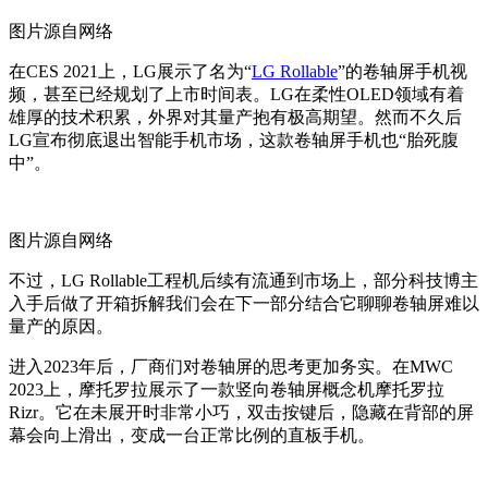
图片源自网络
在
CES 2021
上，
LG
展示了名为
“
LG Rollable
”
的卷轴屏手机视
频，甚至已经规划了上市时间表。
LG
在柔性
OLED
领域有着
雄厚的技术积累，外界对其量产抱有极高期望。然而不久后
LG
宣布彻底退出智能手机市场，这款卷轴屏手机也“胎死腹
中”。
图片源自网络
不过，
LG Rollable
工程机后续有流通到市场上，部分科技博主
入手后做了开箱拆解我们会在下一部分结合它聊聊卷轴屏难以
量产的原因。
进入
2023
年后，厂商们对卷轴屏的思考更加务实。在
MWC
2023
上，摩托罗拉展示了一款竖向卷轴屏概念机摩托罗拉
Rizr
。它在未展开时非常小巧，双击按键后，隐藏在背部的屏
幕会向上滑出，变成一台正常比例的直板手机。