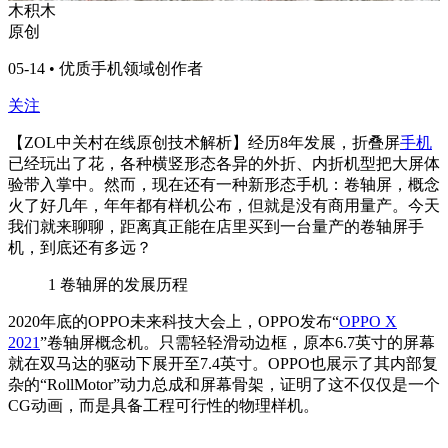
木积木
原创
05-14 • 优质手机领域创作者
关注
【ZOL中关村在线原创技术解析】
经历
8
年发展，折叠屏
手机
已经玩出了花，各种横竖形态各异的外折、内折机型把大屏体
验带入掌中。然而，现在还有一种新形态手机：卷轴屏，概念
火了好几年，年年都有样机公布，但就是没有商用量产。今天
我们就来聊聊，距离真正能在店里买到一台量产的卷轴屏手
机，到底还有多远？
1
卷轴屏的发展历程
2020
年底的
OPPO
未来科技大会上，
OPPO
发布
“
OPPO X
2021
”
卷轴屏概念机。只需轻轻滑动边框，原本
6.7
英寸的屏幕
就在双马达的驱动下展开至
7.4
英寸。
OPPO
也展示了其内部复
杂的
“RollMotor”
动力总成和屏幕骨架，证明了这不仅仅是一个
CG
动画，而是具备工程可行性的物理样机。