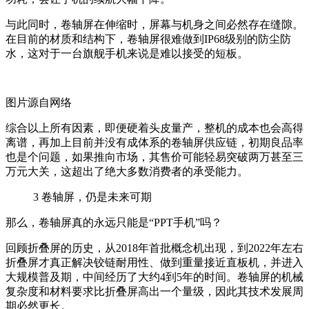
与此同时，卷轴屏在伸缩时，屏幕与机身之间必然存在缝隙。
在目前的材质和结构下，卷轴屏很难做到
IP68
级别的防尘防
水，这对于一台旗舰手机来说是难以接受的短板。
图片源自网络
综合以上所有因素，即便硬着头皮量产，整机的成本也会高得
离谱，再加上目前并没有成体系的卷轴屏供应链，初期良品率
也是个问题，如果推向市场，其售价可能轻易突破两万甚至三
万元大关，这超出了绝大多数消费者的承受能力。
3
卷轴屏，仍是未来可期
那么，卷轴屏真的永远只能是
“PPT
手机
”
吗？
回顾折叠屏的历史，从
2018
年首批概念机出现，到
2022
年左右
折叠屏才真正解决铰链耐用性、做到重量接近直板机，并进入
大规模普及期，中间经历了大约
4
到
5
年的时间。卷轴屏的机械
复杂度和材料要求比折叠屏高出一个量级，因此其技术发展周
期必然更长。