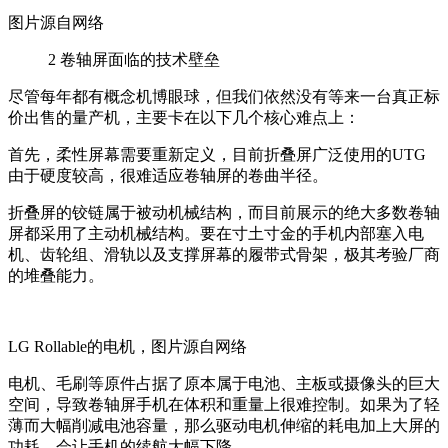
图片源自网络
2
卷轴屏面临的技术壁垒
尽管每年都有概念机博眼球，但我们依然没有等来一台真正标
价出售的量产机，主要卡在以下几个核心难点上：
首先，柔性屏幕需要重新定义，目前折叠屏广泛使用的
UTG
由于硬度较高，很难适应卷轴屏的卷曲半径。
折叠屏的铰链属于被动机械结构，而目前展示的绝大多数卷轴
屏都采用了主动机械结构。要在寸土寸金的手机内部塞入电
机、齿轮组、滑轨以及支撑屏幕的履带式骨架，极其考验厂商
的堆叠能力。
LG Rollable
的电机，图片源自网络
电机、毛刷等原件占据了原本属于电池、主板或摄像头的巨大
空间，导致卷轴屏手机在体积和重量上很难控制。如果为了轻
薄而大幅削减电池容量，那么驱动电机伸缩的耗电加上大屏的
功耗，会让手机的续航大幅下降。