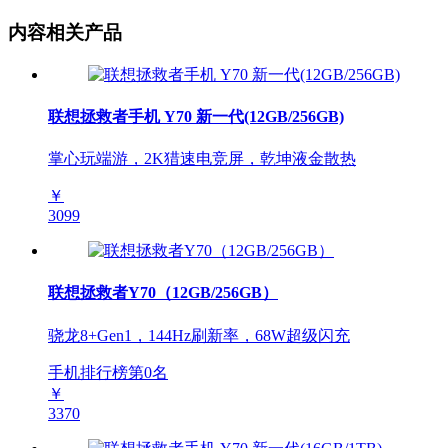
内容相关产品
联想拯救者手机 Y70 新一代(12GB/256GB)
掌心玩端游，2K猎速电竞屏，乾坤液金散热
￥
3099
联想拯救者Y70（12GB/256GB）
骁龙8+Gen1，144Hz刷新率，68W超级闪充
手机排行榜第
0
名
￥
3370