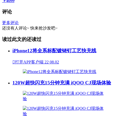
￥
4099
评论
更多评论
还没有人评论~
快来
抢沙发
吧~
读过此文的还读过
iPhone12将全系标配镀铑钌工艺快充线

打开APP客户端
22
08.02
120W超快闪充15分钟充满 iQOO CJ现场体验