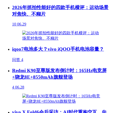
2026年抓拍性能好的四款手机横评：运动场景
对焦快、不糊片
10
06.29
iqoo7电池多大？vivo iQOO手机电池容量？
问答
4
Redmi K90至尊版发布倒计时：165Hz电竞屏
+骁龙8E+8550mAh旗舰登场
4
06.28
vivo X Fold6会后采访：AI时代重构交互，向