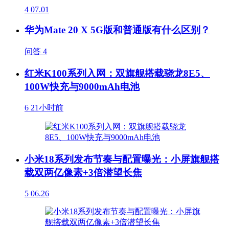
4
07.01
华为Mate 20 X 5G版和普通版有什么区别？
问答
4
红米K100系列入网：双旗舰搭载骁龙8E5、
100W快充与9000mAh电池
6
21小时前
小米18系列发布节奏与配置曝光：小屏旗舰搭
载双两亿像素+3倍潜望长焦
5
06.26