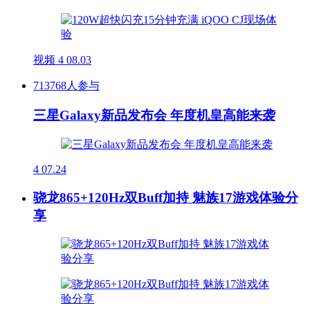
视频
4
08.03
713768人参与
三星Galaxy新品发布会 年度机皇高能来袭
4
07.24
骁龙865+120Hz双Buff加持 魅族17游戏体验分
享