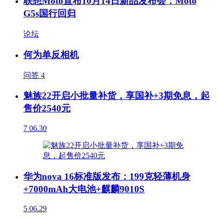
联想Moto宣布10月14日新品发布会：Moto
G5s国行回归
论坛
何为单反相机
问答
4
魅族22开启小批量补货，享国补+3期免息，起
售价2540元
7
06.30
华为nova 16标准版发布：199克轻薄机身
+7000mAh大电池+麒麟9010S
5
06.29