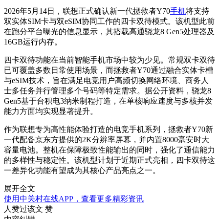
2026年5月14日，联想正式确认新一代拯救者Y70
手机
将支持
双实体SIM卡与双eSIM协同工作的四卡双待模式。该机型此前
在跑分平台曝光的信息显示，其搭载高通骁龙8 Gen5处理器及
16GB运行内存。
四卡双待功能在当前智能手机市场中较为少见。常规双卡双待
已可覆盖多数日常使用场景，而拯救者Y70通过融合实体卡槽
与eSIM技术，旨在满足电竞用户高频切换网络环境、商务人
士多任务并行管理多个号码等特定需求。据公开资料，骁龙8
Gen5基于台积电3纳米制程打造，在单核响应速度与多核并发
能力方面均实现显著提升。
作为联想专为高性能体验打造的电竞手机系列，拯救者Y70新
一代配备京东方提供的2K分辨率屏幕，并内置8000毫安时大
容量电池。整机在保障极致性能输出的同时，强化了通信能力
的多样性与稳定性。该机型计划于近期正式亮相，四卡双待这
一差异化功能有望成为其核心产品亮点之一。
展开全文
使用中关村在线APP，查看更多精彩资讯
人赞过该文
赞