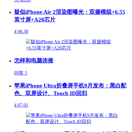
疑似iPhone Air 2渲染图曝光：双摄模组+6.55
英寸屏+A20芯片
4
06.30
怎样和电脑连接
问答
5
苹果iPhone Ultra折叠屏手机9月发布：黑白配
色、双屏设计、Touch ID回归
4
07.01