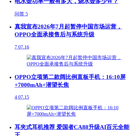
电水壶功率一般有多大，烧水壶多少W？
问答
5
真我宣布2026年7月起暂停中国市场运营，
OPPO全面承接售后与系统升级
7
07.16
OPPO立项第二款阔比例直板手机：16:10屏
+7000mAh+潜望长焦
4
07.15
耳夹式耳机推荐 爱国者CA88升级AI百元全能
王