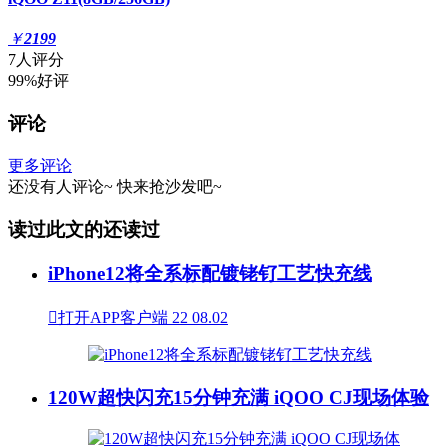
￥
2199
7人评分
99%好评
评论
更多评论
还没有人评论~
快来
抢沙发
吧~
读过此文的还读过
iPhone12将全系标配镀铑钌工艺快充线

打开APP客户端
22
08.02
120W超快闪充15分钟充满 iQOO CJ现场体验