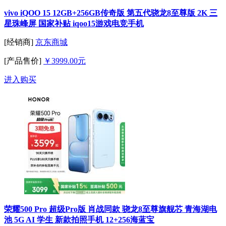
vivo iQOO 15 12GB+256GB传奇版 第五代骁龙8至尊版 2K 三
星珠峰屏 国家补贴 iqoo15游戏电竞手机
[经销商]
京东商城
[产品售价]
￥3999.00元
进入购买
荣耀500 Pro 超级Pro版 肖战同款 骁龙8至尊旗舰芯 青海湖电
池 5G AI 学生 新款拍照手机 12+256海蓝宝