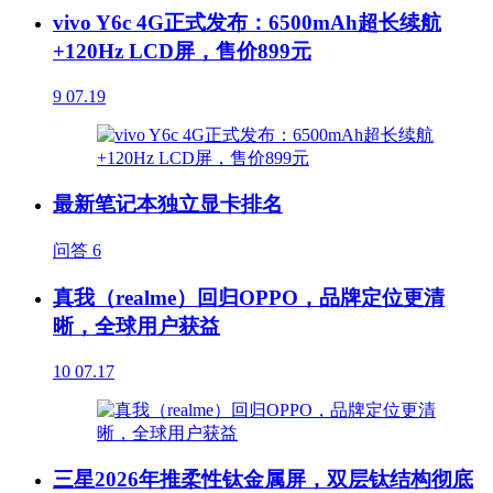
vivo Y6c 4G正式发布：6500mAh超长续航
+120Hz LCD屏，售价899元
9
07.19
最新笔记本独立显卡排名
问答
6
真我（realme）回归OPPO，品牌定位更清
晰，全球用户获益
10
07.17
三星2026年推柔性钛金属屏，双层钛结构彻底