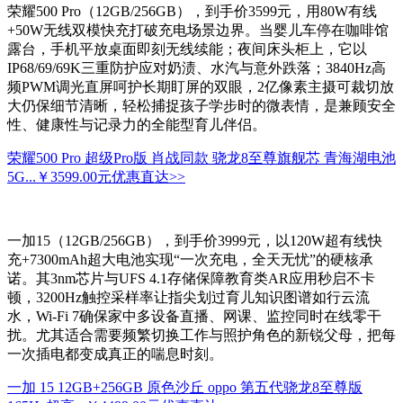
荣耀500 Pro（12GB/256GB），到手价3599元，用80W有线
+50W无线双模快充打破充电场景边界。当婴儿车停在咖啡馆
露台，手机平放桌面即刻无线续能；夜间床头柜上，它以
IP68/69/69K三重防护应对奶渍、水汽与意外跌落；3840Hz高
频PWM调光直屏呵护长期盯屏的双眼，2亿像素主摄可裁切放
大仍保细节清晰，轻松捕捉孩子学步时的微表情，是兼顾安全
性、健康性与记录力的全能型育儿伴侣。
荣耀500 Pro 超级Pro版 肖战同款 骁龙8至尊旗舰芯 青海湖电池
5G...
￥3599.00元
优惠直达>>
一加15（12GB/256GB），到手价3999元，以120W超有线快
充+7300mAh超大电池实现“一次充电，全天无忧”的硬核承
诺。其3nm芯片与UFS 4.1存储保障教育类AR应用秒启不卡
顿，3200Hz触控采样率让指尖划过育儿知识图谱如行云流
水，Wi-Fi 7确保家中多设备直播、网课、监控同时在线零干
扰。尤其适合需要频繁切换工作与照护角色的新锐父母，把每
一次插电都变成真正的喘息时刻。
一加 15 12GB+256GB 原色沙丘 oppo 第五代骁龙8至尊版