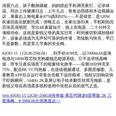
清晨六点，孩子翻身踢被，妈妈抓起手机调亮夜灯、记录体
温、同步上传健康日志；上午九点，爸爸边陪搭积木边视频会
议，屏幕右上角电量从87%跳到92%——不是错觉，是120W
疾速回血在默默托底；傍晚五点，全家出游归来，手机刚拍完
百张高清萌照、导出4K家庭短片，插上充电器，二十分钟又
满格待命。这就是新锐父母的真实日常：时间被切割成秒级碎
片，设备必须成为无声却可靠的协作者，而续航与快充，早已
不是参数，而是育儿节奏的安全阀。
iQOO 15（12GB/256GB），到手价4199元，以7000mAh蓝海
电池与100W双芯快充构建稳态能源系统。它不追求纸面峰
值，而专注真实场景下的能量转化效率——实测18分钟充至
75%，配合8K VC均热板，在连续视频通话、多图层修图、儿
童教育APP后台运行等复合负载下温控精准，指纹识别响应快
于眨眼瞬间，144Hz 2K直屏让电子绘本翻页丝滑无拖影，是
新锐父母在高强度多线程使用中依然从容的底气之选。
vivo iQOO 15 12GB+256GB传奇版 第五代骁龙8至尊版 2K 三
星珠峰...
￥3999.00元
优惠直达>>