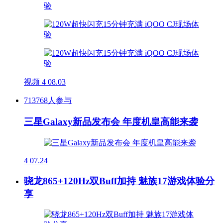
视频
4
08.03
713768人参与
三星Galaxy新品发布会 年度机皇高能来袭
4
07.24
骁龙865+120Hz双Buff加持 魅族17游戏体验分
享