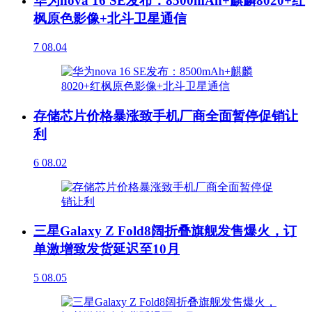
华为nova 16 SE发布：8500mAh+麒麟8020+红
枫原色影像+北斗卫星通信
7
08.04
存储芯片价格暴涨致手机厂商全面暂停促销让
利
6
08.02
三星Galaxy Z Fold8阔折叠旗舰发售爆火，订
单激增致发货延迟至10月
5
08.05