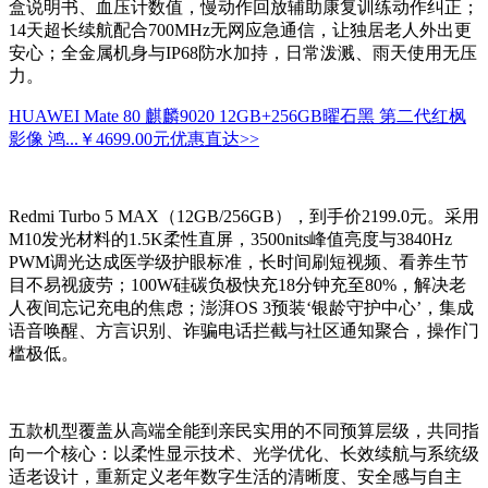
盒说明书、血压计数值，慢动作回放辅助康复训练动作纠正；
14天超长续航配合700MHz无网应急通信，让独居老人外出更
安心；全金属机身与IP68防水加持，日常泼溅、雨天使用无压
力。
HUAWEI Mate 80 麒麟9020 12GB+256GB曜石黑 第二代红枫
影像 鸿...
￥4699.00元
优惠直达>>
Redmi Turbo 5 MAX（12GB/256GB），到手价2199.0元。采用
M10发光材料的1.5K柔性直屏，3500nits峰值亮度与3840Hz
PWM调光达成医学级护眼标准，长时间刷短视频、看养生节
目不易视疲劳；100W硅碳负极快充18分钟充至80%，解决老
人夜间忘记充电的焦虑；澎湃OS 3预装‘银龄守护中心’，集成
语音唤醒、方言识别、诈骗电话拦截与社区通知聚合，操作门
槛极低。
五款机型覆盖从高端全能到亲民实用的不同预算层级，共同指
向一个核心：以柔性显示技术、光学优化、长效续航与系统级
适老设计，重新定义老年数字生活的清晰度、安全感与自主