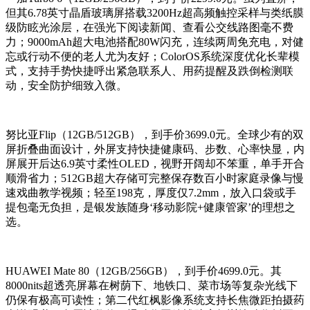
但其6.78英寸晶盾玻璃屏搭载3200Hz超高频触控采样与类纸膜
级防眩光涂层，在强光下阅读新闻、查看公交线路图毫不费
力；9000mAh超大电池搭配80W闪充，连续两周免充电，对健
忘或行动不便的老人尤为友好；ColorOS系统深度优化长辈模
式，支持手势快捷呼出紧急联系人、用药提醒及跌倒检测联
动，安全防护细致入微。
努比亚Flip（12GB/512GB），到手价3699.0元。全球少有的双
屏折叠曲面设计，外屏支持快捷健康码、步数、心率快显，内
屏展开后达6.9英寸柔性OLED，视野开阔却不笨重，单手开合
顺滑省力；512GB超大存储可完整保存数百小时家庭录像与慢
速戏曲教学视频；轻至198克，厚度仅7.2mm，放入口袋或手
提包毫无负担，是银发族随身‘移动影院+健康管家’的理想之
选。
HUAWEI Mate 80（12GB/256GB），到手价4699.0元。其
8000nits超透亮屏幕在树荫下、地铁口、菜市场等复杂光线下
仍保有极高可读性；第二代红枫影像系统支持长焦微距拍摄药