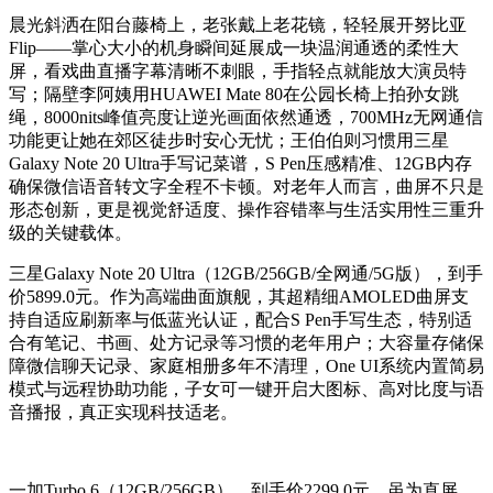
晨光斜洒在阳台藤椅上，老张戴上老花镜，轻轻展开努比亚
Flip——掌心大小的机身瞬间延展成一块温润通透的柔性大
屏，看戏曲直播字幕清晰不刺眼，手指轻点就能放大演员特
写；隔壁李阿姨用HUAWEI Mate 80在公园长椅上拍孙女跳
绳，8000nits峰值亮度让逆光画面依然通透，700MHz无网通信
功能更让她在郊区徒步时安心无忧；王伯伯则习惯用三星
Galaxy Note 20 Ultra手写记菜谱，S Pen压感精准、12GB内存
确保微信语音转文字全程不卡顿。对老年人而言，曲屏不只是
形态创新，更是视觉舒适度、操作容错率与生活实用性三重升
级的关键载体。
三星Galaxy Note 20 Ultra（12GB/256GB/全网通/5G版），到手
价5899.0元。作为高端曲面旗舰，其超精细AMOLED曲屏支
持自适应刷新率与低蓝光认证，配合S Pen手写生态，特别适
合有笔记、书画、处方记录等习惯的老年用户；大容量存储保
障微信聊天记录、家庭相册多年不清理，One UI系统内置简易
模式与远程协助功能，子女可一键开启大图标、高对比度与语
音播报，真正实现科技适老。
一加Turbo 6（12GB/256GB），到手价2299.0元。虽为直屏，