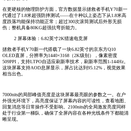
在更硬核的物理防护方面，官方数据显示拯救者
手机
Y70新一
代通过了1.8米超强防摔测试——在十种以上姿态下从1.8米高
度跌落均能保持功能正常；超过300次滚筒测试后外形无损
伤；整机具备80KG超强抗弯折能力。
2
屏幕体验：6.82英寸2K猎速电竞屏
拯救者
手机
Y70新一代搭载了一块6.82英寸的京东方Q10
OLED直屏，分辨率为1440×3168（2K级别），像素密度
509PPI，支持LTPO自适应刷新率技术，刷新率范围1-144Hz。
这块屏幕支持AOD息屏显示，屏占比达到95.12%，视觉效果
相当出色。
7000nits的局部峰值亮度是这块屏幕最亮眼的参数之一。在户
外强光环境下，高亮度保证了屏幕内容的可读性，查看地图、
回复消息等日常操作不受影响。2100nits的全局激发亮度同样
处于行业第一梯队，确保了全屏内容在各种光线条件下都能清
晰呈现。