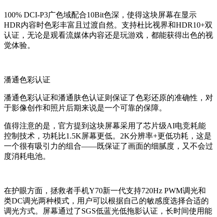
100% DCI-P3广色域配合10Bit色深，使得这块屏幕在显示
HDR内容时色彩丰富且过渡自然。支持杜比视界和HDR10+双
认证，无论是观看流媒体内容还是玩游戏，都能获得出色的视
觉体验。
潘通色彩认证
潘通色彩认证和潘通肤色认证则保证了色彩还原的准确性，对
于影像创作和照片后期来说是一个可靠的保障。
值得注意的是，官方提到这块屏幕采用了芯片级AI电竞耗能
控制技术，功耗比1.5K屏幕更低。2K分辨率+更低功耗，这是
一个很有吸引力的组合——既保证了画面的细腻度，又不会过
度消耗电池。
在护眼方面，拯救者
手机
Y70新一代支持720Hz PWM调光和
类DC调光两种模式，用户可以根据自己的敏感度选择合适的
调光方式。屏幕通过了SGS低蓝光低拖影认证，长时间使用能