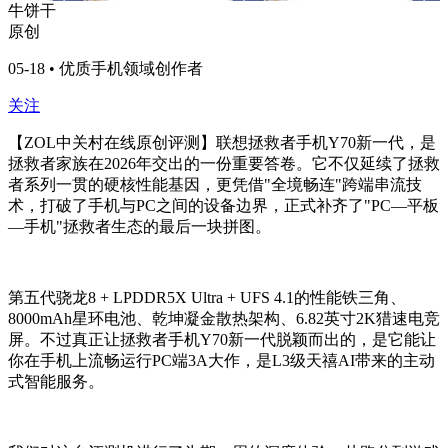
牛饼干
原创
05-18 • 优质手机领域创作者
关注
【ZOL中关村在线原创评测】联想拯救者
手机
Y70新一代，是
拯救者家族在2026年交出的一份重要答卷。它不仅延续了拯救
者系列一贯的硬核性能基因，更凭借"全境畅连"跨端串流技
术，打破了手机与PC之间的设备边界，正式补齐了"PC—平板
—手机"拯救者生态的最后一块拼图。
第五代骁龙8 + LPDDR5X Ultra + UFS 4.1的性能铁三角、
8000mAh星环电池、乾坤凝金散热架构、6.82英寸2K猎速电竞
屏。不过真正让拯救者手机Y70新一代脱颖而出的，是它能让
你在手机上流畅运行PC端3A大作，是L3级天禧AI带来的主动
式智能服务。