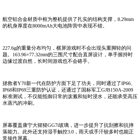
航空铝合金材质中框为整机提供了扎实的结构支撑，8.29mm
的机身厚度在8000mAh大电池阵营中
表现不错。
227.6g的重量分布均匀，横屏游戏时不会出现头重脚轻的问
题。163.96×77.32mm的三围尺寸配合直屏设计，单手握持时
边缘过渡自然，长时间游戏也不会硌手。
拯救者Y70新一代在防护方面下足了功夫，同时通过了IP66、
IP68和IP69三重防护认证，还通过了国标军工GJB150A-2009
标准测试
，
不仅能抵御日常的泼溅和短时浸水，还能承受高压
水蒸汽的冲刷。
屏幕覆盖康宁大猩猩GG7i玻璃，进一步提升了抗刮擦和抗摔
落能力。此外还支持湿手触控3.0，雨天或手汗较多时也能正
常操作屏幕。