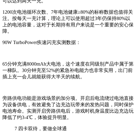
可以达到两天一充。
1200次电池循环次数、7年电池健康≥80%的标称数据也值得关
注。按每天一充计算，理论上可以使用超过3年仍保持80%以
上的电池容量，这对于长期持有用户来说是一个重要的安心保
障。
90W TurboPower疾速闪充实测数据：
6
5
分钟充满8000mAh大电池，这个速度在同级别产品中属于第
一梯队。
30
分钟充至5
2
%的紧急补电能力也非常实用，出门前
插上充一会儿就能获得大半天的续航。
旁路供电功能是游戏场景的加分项。开启后电流绕过电池直接
为设备供电，有效避免了边充边玩带来的发热问题，同时保护
电池寿命。实测开启旁路供电后，游戏时机身温度比边充边玩
降低了约3-4℃，体验提升明显。
7
四卡双待，要做全球通