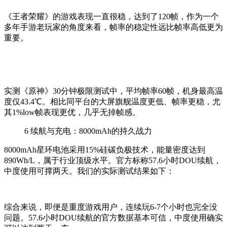
《王者荣耀》的游戏表现一直很稳
，达到了120帧，
作为一个
多年手游老玩家的角度来看，帧率的稳定性远比帧率高低更为
重要。
实测《原神》
30
分钟极限测试中，平均帧率60帧，机身最高温
度仅4
3
.
4
℃。相比同平台的大屏旗舰温度更低、帧率更稳，尤
其1%low帧表现更优，几乎无掉帧感。
6
续航与充电：8000mAh的持久战力
8000mAh星环电池采用15%硅碳负极技术，能量密度达到
890Wh/L，属于行业顶级水平。官方标称57.6小时DOU续航，
中度使用可撑两天。我们的实际测试结果如下：
综合来说，
即便是重度游戏用户，连续玩6-7个小时也完全没
问题。57.6小时DOU续航的官方数据基本可信，中度使用确实