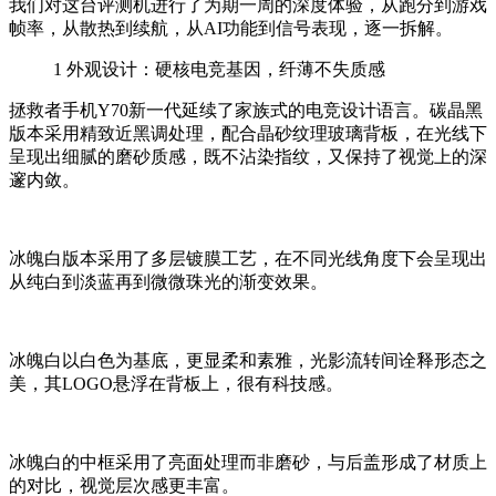
我们对这台评测机进行了为期一周的深度体验，从跑分到游戏
帧率，从散热到续航，从AI功能到信号表现，逐一拆解。
1
外观设计：硬核电竞基因，纤薄不失质感
拯救者手机Y70新一代延续了家族式的电竞设计语言。碳晶黑
版本采用精致近黑调处理，配合晶砂纹理玻璃背板，在光线下
呈现出细腻的磨砂质感，既不沾染指纹，又保持了视觉上的深
邃内敛。
冰魄白
版本采用了多层镀膜工艺，在不同光线角度下会呈现出
从纯白到淡蓝再到微微珠光的渐变效果。
冰魄白以白色为基底，更显柔和素雅，光影流转间诠释形态之
美
，其LOGO悬浮在背板上，很有科技感。
冰魄白的中框采用了亮面处理而非磨砂，与后盖形成了材质上
的对比，视觉层次感更丰富。