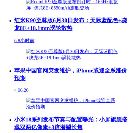
红米K90至尊版6月30日发布：天际蓝配色+骁
龙8E+18.1mm涡轮散热
6
8小时前
苹果中国官网突发维护，iPhone或迎全系涨价
预期
4
06.26
小米18系列发布节奏与配置曝光：小屏旗舰搭
载双两亿像素+3倍潜望长焦