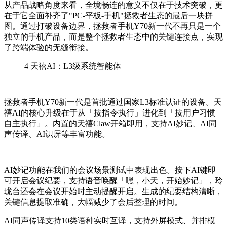
从产品战略角度来看，全境畅连的意义不仅在于技术突破，更
在于它全面补齐了"PC-平板-手机"拯救者生态的最后一块拼
图。通过打破设备边界，拯救者手机Y70新一代不再只是一个
独立的手机产品，而是整个拯救者生态中的关键连接点，实现
了跨端体验的无缝衔接。
4
天禧AI：L3级系统智能体
拯救者手机Y70新一代是首批通过国家L3标准认证的设备。天
禧AI的核心升级在于从「按指令执行」进化到「按用户习惯
自主执行」。内置的天禧Claw开箱即用，支持AI妙记、AI同
声传译、AI识屏等丰富功能。
AI妙记功能在我们的会议场景测试中表现出色。按下AI键即
可开启会议纪要，支持语音唤醒「嘿，小天，开始妙记」，玲
珑台还会在会议开始时主动提醒开启。生成的纪要结构清晰，
关键信息提取准确，大幅减少了会后整理的时间。
AI同声传译支持10类语种实时互译，支持外屏模式、并排模