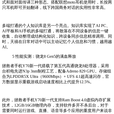
式和面对面传译三种形态。搭配联想moto耳机使用时，长按两
只耳机即可开始翻译，线下跨国商务对话的实用性非常高。
多端打通的个人知识库是另一个亮点。知识库实现了AI PC、
AI平板和AI手机的多端打通，将散落在不同设备的信息一键
收集，自动整理成结构化知识，跨设备同步信息精准调用。同
时，天禧在日常对话中可以主动记忆个人信息和习惯，越用越
AI。
5
性能实测：骁龙8 Gen5的满血释放
拯救者
手机
Y70新一代搭载了第五代高通骁龙8处理器，采用
台积电先进N3p 3nm制程工艺，配备Adreno 829 GPU。存储组
合为LPDDR5X Ultra（9600Mbps）+ UFS 4.1超高速闪存，官
方数据显示重载游戏启动速度相比上代提升12.5%。
此外，拯救者
手机
Y70新一代支持Ram Boost 4.0虚拟内存扩展
技术，12GB/16GB物理内存，支持软件多开不杀后台，对于
需要同时运行游戏、直播、语音等多个应用的重度用户来说非