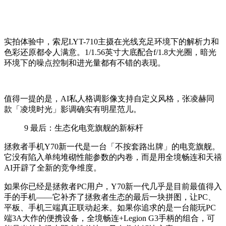
实拍体验中，索尼LYT-710主摄在光线充足环境下的解析力和
色彩还原都令人满意。1/1.56英寸大底配合f/1.8大光圈，暗光
环境下的噪点控制和进光量都有不错的表现。
值得一提的是，
AI私人格调影像支持自定义风格，张凌赫同
款「凌境时光」影调确实有明星范儿。
9
最后：生态化电竞旗舰的新标杆
拯救者手机Y70新一代是一台「不按套路出牌」的电竞旗舰。
它没有陷入单纯堆砌性能参数的内卷，而是用全境畅连和天禧
AI开辟了全新的竞争维度。
如果你已经是拯救者PC用户，Y70新一代几乎是目前最值得入
手的手机——它补齐了拯救者生态的最后一块拼图，让PC、
平板、手机三端真正联动起来。如果你追求的是一台能玩PC
端3A大作的便携设备，全境畅连+Legion G3手柄的组合，可