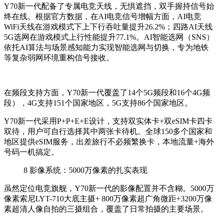
Y70新一代配备了专属电竞天线，无惧遮挡，双手握持信号始
终在线。
根据官方数据，
在AI电竞信号增幅方面，AI电竞
WiFi天线在游戏模式下上下行吞吐量提升26.2%；四路AI天线
5G选网在游戏模式上行性能提升77.1%。AI智能选网（SNS）
依托AI算法与场景感知能力实现智能选网与切换，专为地铁
等复杂弱网环境重构信号接收。
在频段支持方面，Y70新一代覆盖了14个5G频段和16个4G频
段），4G支持151个国家地区，5G支持86个国家地区。
Y70新一代采用P+P+E+E设计，支持双实体卡+双eSIM卡四卡
双待，用户可自行选择其中两张卡待机。全球150多个国家和
地区提供eSIM服务，出差旅行不必频繁换卡，本地流量+
海外
号码一机搞定。
8
影像系统：5000万像素的扎实表现
虽然定位电竞旗舰，Y70新一代的影像配置并不含糊。5000万
像素索尼LYT-710大底主摄+ 800万像素超广角微距+3200万像
素超清人像自拍的三摄组合，覆盖了日常拍摄的主要场景。