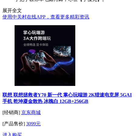
展开全文
使用中关村在线APP，查看更多精彩资讯
联想 联想拯救者Y70 新一代 掌心玩端游 2K猎速电竞屏 5GAI
手机 乾坤凝金散热 冰魄白 12GB+256GB
[经销商]
京东商城
[产品售价]
3099元
进入购买