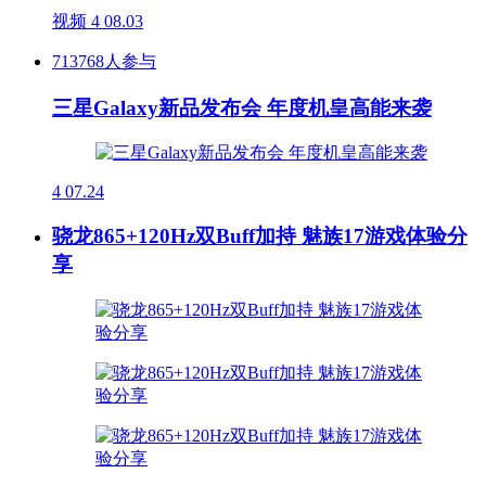
视频
4
08.03
713768人参与
三星Galaxy新品发布会 年度机皇高能来袭
4
07.24
骁龙865+120Hz双Buff加持 魅族17游戏体验分
享