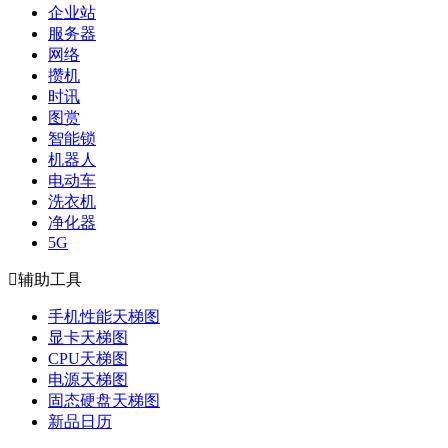
企业站
服务器
网络
攒机
时讯
图赏
智能锁
机器人
电动车
洗衣机
净化器
5G

辅助工具
手机性能天梯图
显卡天梯图
CPU天梯图
电源天梯图
固态硬盘天梯图
新品日历