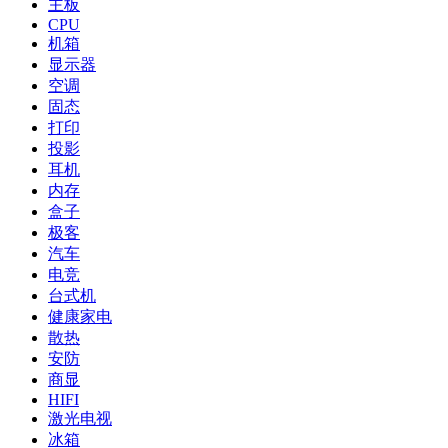
主板
CPU
机箱
显示器
空调
固态
打印
投影
耳机
内存
盒子
极客
汽车
电竞
台式机
健康家电
散热
安防
商显
HIFI
激光电视
冰箱