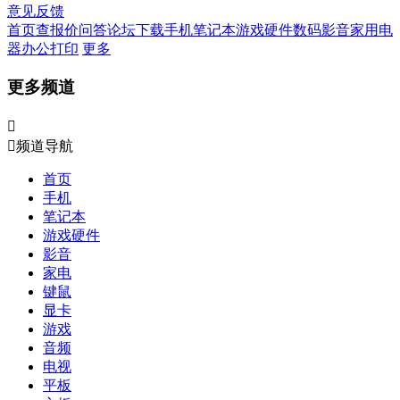
意见反馈
首页
查报价
问答
论坛
下载
手机
笔记本
游戏硬件
数码影音
家用电
器
办公打印
更多
更多频道


频道导航
首页
手机
笔记本
游戏硬件
影音
家电
键鼠
显卡
游戏
音频
电视
平板