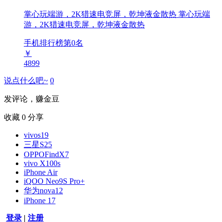
掌心玩端游，2K猎速电竞屏，乾坤液金散热 掌心玩端
游，2K猎速电竞屏，乾坤液金散热
手机排行榜第
0
名
￥
4899
说点什么吧~
0
发评论，赚金豆
收藏
0
分享
vivos19
三星S25
OPPOFindX7
vivo X100s
iPhone Air
iQOO Neo9S Pro+
华为nova12
iPhone 17
登录
|
注册