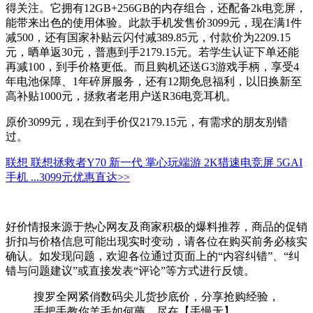
得关注。它拥有12GB+256GB的内存组合，还配备2k电竞屏，
能带来出色的使用体验。此款手机发售价3099元，现在满1件
减500，还有国家补贴云闪付减389.85元，付款价为2209.15
元，晒单返30元，普惠到手2179.15元。若学生认证下单还能
再减100，到手价格更低。而且购机还送G3游戏手柄，享受4
年电池保障、1年碎屏服务，还有12期免息福利，以旧换新至
高补贴1000元，拯救者老用户送R36电竞耳机。
原价3099元，现在到手价仅2179.15元，有需求的朋友别错
过。
联想 联想拯救者Y70 新一代 掌心玩端游 2K猎速电竞屏 5GAI
手机 ...
3099元
优惠直达>>
好价情报来源于热心网友及商家积极的爆料推荐，商品的促销
折扣与价格信息可能出现实时变动，请各位在购买前务必核实
确认。如发现问题，欢迎各位通过页面上的“内容纠错”、“纠
错与问题建议”或直接发表“评论”等方式进行反馈。
搜罗全网紧俏数码尖儿货抄底价，分享抢购经验，
手把手教你羊毛如何薅，尽在【手慢无】。