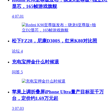
显芯，165帧游戏旗舰
4
07.01
松下FZ28，尼康D300S，红米K80对比照
论坛
4
充电宝押金什么时候退
问答
5
苹果上调折叠屏iPhone Ultra量产目标至千万
台，定价约1.69万元起
3
07.03