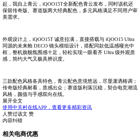
起，我自上青云，iQOO15T全新配色青云发布，
同时该机还
保留传奇版、赛道版两大经典配色，多元风格满足不同用户审
美需求。
外观设计上，iQOO15T 诚意拉满，直接搭载与 iQOO15 Ultra
同源的未来舱 DECO 镜头模组设计，搭配同款低温感哑光中
框，整机旗舰氛围感十足，轻松实现一眼看齐 Ultra 级外观质
感，简约大气又极具辨识度。
三款配色风格各具特色，青云配色意境悠远，尽显潇洒格调；
传奇版经典耐看，质感出众；赛道版利落沉稳，契合电竞潮流
风格，颜值与手感双向在线。
展开全文
使用中关村在线APP，查看更多精彩资讯
人赞过该文
赞
内容纠错
相关电商优惠