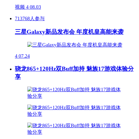
视频
4
08.03
713768人参与
三星Galaxy新品发布会 年度机皇高能来袭
4
07.24
骁龙865+120Hz双Buff加持 魅族17游戏体验分
享