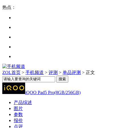
热点：
ZOL首页
>
手机频道
>
评测
>
单品评测
> 正文
iQOO Pad5 Pro(8GB/256GB)
产品综述
图片
参数
报价
点评