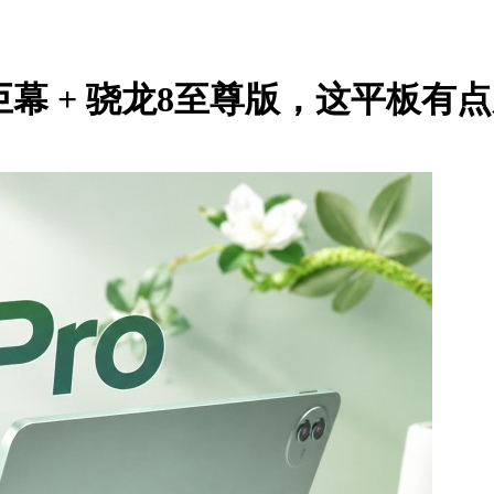
4K巨幕 + 骁龙8至尊版，这平板有