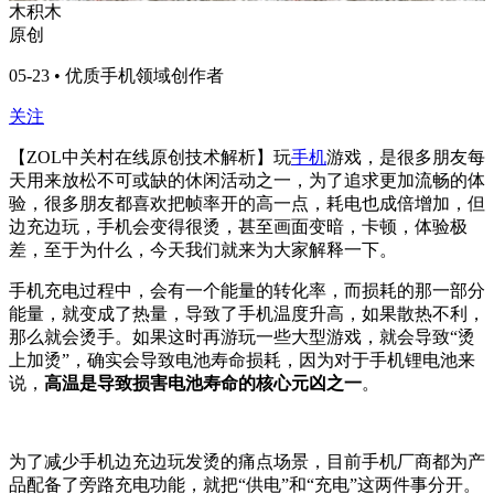
木积木
原创
05-23 • 优质手机领域创作者
关注
【ZOL中关村在线原创技术解析】
玩
手机
游戏，是很多朋友每
天用来放松不可或缺的休闲活动之一，为了追求更加流畅的体
验，很多朋友都喜欢把帧率开的高一点，耗电也成倍增加，但
边充边玩，手机会变得很烫，甚至画面变暗，卡顿，体验极
差，至于为什么，今天我们就来为大家解释一下。
手机充电过程中，会有一个能量的转化率，而损耗的那一部分
能量，就变成了热量，导致了手机温度升高，如果散热不利，
那么就会烫手。如果这时再游玩一些大型游戏，就会导致“烫
上加烫”，确实会导致电池寿命损耗，因为对于手机锂电池来
说，
高温是导致损害电池寿命的核心元凶之一
。
为了减少手机边充边玩发烫的痛点场景，目前手机厂商都为产
品配备了
旁路充电功能，就把“供电”和“充电”这两件事分开。