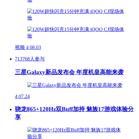
视频
4
08.03
713768人参与
三星Galaxy新品发布会 年度机皇高能来袭
4
07.24
骁龙865+120Hz双Buff加持 魅族17游戏体验分
享