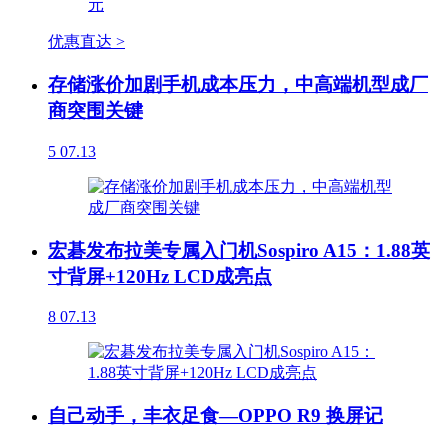
优惠直达 >
存储涨价加剧手机成本压力，中高端机型成厂
商突围关键
5
07.13
宏碁发布拉美专属入门机Sospiro A15：1.88英
寸背屏+120Hz LCD成亮点
8
07.13
自己动手，丰衣足食—OPPO R9 换屏记