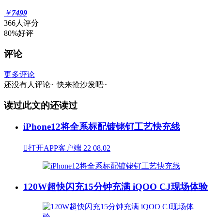
￥
7499
366人评分
80%好评
评论
更多评论
还没有人评论~
快来
抢沙发
吧~
读过此文的还读过
iPhone12将全系标配镀铑钌工艺快充线

打开APP客户端
22
08.02
120W超快闪充15分钟充满 iQOO CJ现场体验