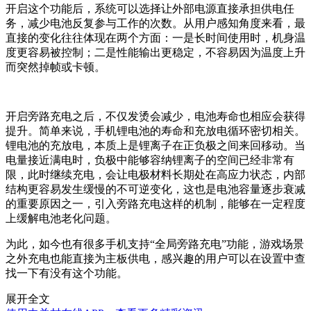
开启这个功能后，系统可以选择让外部电源直接承担供电任
务，减少电池反复参与工作的次数。从用户感知角度来看，最
直接的变化往往体现在两个方面：一是长时间使用时，机身温
度更容易被控制；二是性能输出更稳定，不容易因为温度上升
而突然掉帧或卡顿。
开启旁路充电之后，不仅发烫会减少，电池寿命也相应会获得
提升。简单来说，手机锂电池的寿命和充放电循环密切相关。
锂电池的充放电，本质上是锂离子在正负极之间来回移动。当
电量接近满电时，负极中能够容纳锂离子的空间已经非常有
限，此时继续充电，会让电极材料长期处在高应力状态，内部
结构更容易发生缓慢的不可逆变化，这也是电池容量逐步衰减
的重要原因之一，
引入旁路充电这样的机制，能够在一定程度
上缓解电池老化问题。
为此，如今也有很多手机支持“全局旁路充电”功能，游戏场景
之外充电也能直接为主板供电，感兴趣的用户可以在设置中查
找一下有没有这个功能。
展开全文