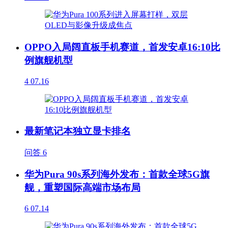
OPPO入局阔直板手机赛道，首发安卓16:10比
例旗舰机型
4
07.16
最新笔记本独立显卡排名
问答
6
华为Pura 90s系列海外发布：首款全球5G旗
舰，重塑国际高端市场布局
6
07.14