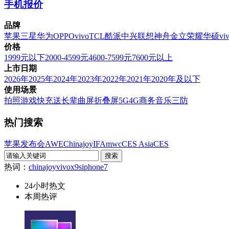
手机报价
品牌
苹果
三星
华为
OPPO
vivo
TCL
酷派
中兴
联想
神舟
金立
荣耀
华硕
vi
价格
1999元以下
2000-4599元
4600-7599元
7600元以上
上市日期
2026年
2025年
2024年
2023年
2022年
2021年
2020年及以下
使用场景
拍照
游戏
快充
送长辈
曲屏
折叠屏
5G
4G
商务
音乐
三防
热门搜索
苹果发布会
AWE
Chinajoy
IFA
mwc
CES Asia
CES
热词：
chinajoy
vivox9s
iphone7
24小时热文
本周热评