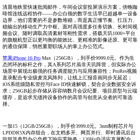
清晨地铁里快速批阅邮件，午间会议室投屏演示方案，傍晚咖
啡馆连线远程协作——办公白领的数字生活早已超越单一设备
边界，他们需要的不是参数堆砌，而是真正懂节奏、扛压力、
稳输出的移动生产力中枢。面对高强度多任务切换、长时间视
频会议、随时调取高清素材等刚性需求，搭载天玑1000+平台
的旗舰机型正以更均衡的能效比、更精准的影像还原、更可靠
的通信保障，悄然重塑职场人的掌上办公范式。
苹果iPhone 16 Pro
Max（256GB），到手价9999.0元。作为生
态闭环的标杆之作，其A系列芯片虽非天玑阵营，但实际办公
场景中展现出极强的任务调度能力与应用兼容性；ProRes视频
直录配合专业级麦克风阵列，让线上汇报音画同步无延迟；
iOS系统级隐私管控与Face ID快速解锁，契合企业数据安全诉
求；256GB起步存储从容容纳数月会议纪要、项目原型与云端
缓存，是追求无缝跨设备协作的高管与创意从业者的可靠选
择。
一加15（12GB/256GB），到手价3999.0元。3nm制程芯片与
LPDDR5X内存组合，在文档多开、网页并行、即时通讯后台
驻留等典型办公负载下响应零拖沓；120Hz自适应直屏配合