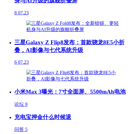
身与AI升级的旗舰折叠屏
8
07.23
三星Galaxy Z Flip8发布：首款骁龙8E5小折
叠，AI影像与七代系统升级
6
07.23
小米Max 3曝光：7寸全面屏、5500mAh电池
论坛
9
充电宝押金什么时候退
问答
5