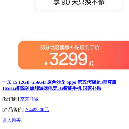
一加 15 12GB+256GB 原色沙丘 oppo 第五代骁龙8至尊版
165Hz超高刷 旗舰游戏电竞5G智能手机 国家补贴
[经销商]
京东商城
[产品售价]
￥4499.00元
进入购买