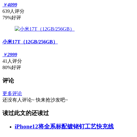
￥
4099
639人评分
79%好评
小米17T（12GB/256GB）
￥
2999
41人评分
80%好评
评论
更多评论
还没有人评论~
快来
抢沙发
吧~
读过此文的还读过
iPhone12将全系标配镀铑钌工艺快充线