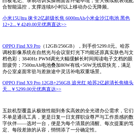
白板笔记、录制培训实操画面皆纤毫毕现；全天候续航表现配
合智能温控，支撑连续8小时以上移动办公无降频。
小米15Ultra 徕卡2亿超级长焦 6000mAh小米金沙江电池 黑色
12+2...
￥4249.00元
优惠直达>>
OPPO Find X9 Pro
（12GB/256GB），到手价5299.0元。哈苏
调校影像系统在自然光与会议室灯光下均能还原真实肤色与文
档色彩；3840Hz PWM调光大幅缓解长时间阅读电子文档的眼
部疲劳；7500mAh电池叠加80W有线+50W无线双快充，满足
办公室桌面常驻与差旅途中灵活补电双重场景。
OPPO Find X9 Pro 12GB+256GB 追光红 哈苏2亿超清长焦镜头
天...
￥5299.00元
优惠直达>>
五款机型覆盖从极致性能到务实高效的全光谱办公需求，它们
不单是通讯工具，更是日复一日支撑职业尊严与工作质感的数
字伙伴——选对一台，便是为每个清晨的清醒、每次提案的笃
定、每段差旅的从容，悄悄添了一分确定性。