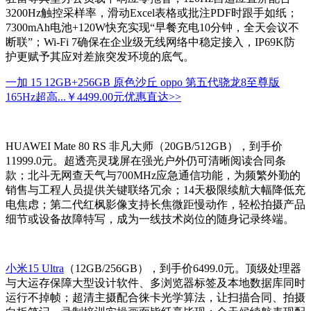
3200Hz触控采样率，滑动Excel表格或批注PDF时跟手如纸；
7300mAh电池+120W快充实现“早餐充电10分钟，全天会议不
断联”；Wi-Fi 7确保在企业级无线网络中稳定接入，IP69K防
护更赋予其应对差旅突发环境的底气。
一加 15 12GB+256GB 原色沙丘 oppo 第五代骁龙8至尊版
165Hz超高...
￥4499.00元
优惠直达>>
HUAWEI Mate 80 RS 非凡大师（20GB/512GB），到手价
11999.0元。超透亮灵珑屏在强光户外仍可清晰阅读合同条
款；北斗无网查天气与700MHz应急通信功能，为频繁外勤的
销售与工程人员提供关键联络冗余；14天极限续航大幅降低充
电焦虑；第二代红枫影像支持长焦微距慢动作，轻松拍摄产品
细节或设备故障特写，成为一线技术岗位的随身记录终端。
小米15 Ultra
（12GB/256GB），到手价6499.0元。顶级处理器
与大运存保障大型设计软件、多浏览器标签及本地数据库同时
运行不掉帧；超清主摄配合徕卡光学算法，让扫描合同、拍摄