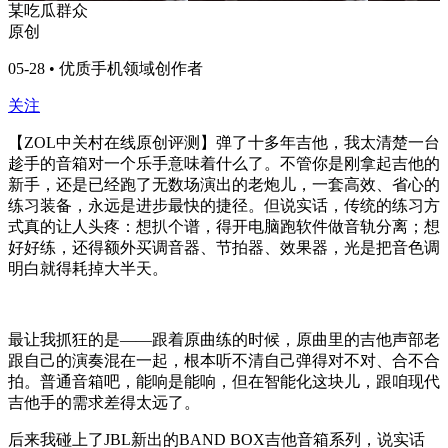
某吃瓜群众
原创
05-28 • 优质手机领域创作者
关注
【ZOL中关村在线原创评测】弹了十多年吉他，我太清楚一台
趁手的音箱对一个乐手意味着什么了。不管你是刚拿起吉他的
新手，还是已经跑了无数场演出的老炮儿，一套高效、省心的
练习装备，永远是进步最快的捷径。但说实话，传统的练习方
式真的让人头疼：想扒个谱，得开电脑跑软件做音轨分离；想
好好练，还得额外买调音器、节拍器、效果器，光是把音色调
明白就得耗掉大半天。
最让我抓狂的是——跟着原曲练的时候，原曲里的吉他声部老
跟自己的演奏混在一起，根本听不清自己弹得对不对、合不合
拍。普通音箱吧，能响是能响，但在智能化这块儿，跟咱现代
吉他手的需求差得太远了。
后来我碰上了JBL新出的BAND BOX吉他音箱系列，说实话