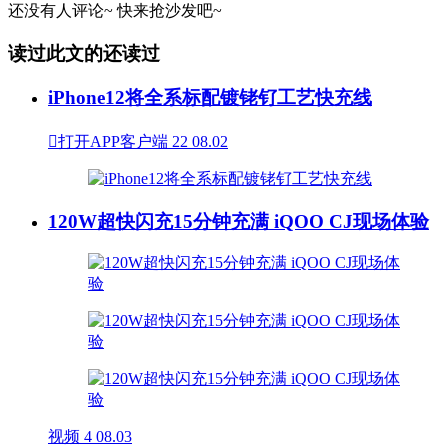
还没有人评论~
快来
抢沙发
吧~
读过此文的还读过
iPhone12将全系标配镀铑钌工艺快充线

打开APP客户端
22
08.02
120W超快闪充15分钟充满 iQOO CJ现场体验
视频
4
08.03