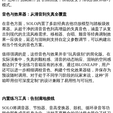
模式。
音色与效果器：从清音到失真全覆盖
在音色方面，SOLO内置了多款经典吉他功放模型与踏板级效
果器。从超干净的清音音色到高增益的失真音色，涵盖了从复
古到现代的主流风格需求。移相器、合唱、颤音等经典调制效
果一应俱全，延迟与混响则支持自定义参数调节，可以构建出
相当个性化的音色方案。
值得强调的是，这些音色与效果并非"玩具级别"的简化版。在
实际演奏中，失真的颗粒感、清音的动态响应、混响的空间感
都达到了专业练习音箱应有的水准。通过JBLONEAPP，用户
还可以进一步精细调校音色、构建个性化效果器链，并保存为
预设随时调用。对于处于不同学习阶段的玩家来说，这种"开
箱即用但可深度定制"的设计兼顾了易用性与可玩性。
内置练习工具：告别满地接线
SOLO将调音器、节拍器、音高变换器、鼓机、循环录音等功