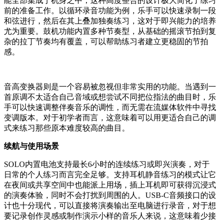
能全部集成于机身之中，这种高度整合的设计极大简化了练习
前的准备工作。以循环录音功能为例，乐手可以快速录制一段
和弦进行，然后在其上叠加独奏练习，这对于即兴能力的培养
尤为重要。鼓机功能内置多种节奏型，从基础的摇滚节拍到复
杂的拉丁节奏均有覆盖，可以帮助练习者建立更稳固的节拍
感。
音高变换器则是一个容易被忽视但非常实用的功能。当遇到一
首原调不太适合自己音域或想尝试不同把位指法的曲目时，乐
手可以快速调整伴奏音乐的调性，而无需在流媒体软件中寻找
变调版本。对于初学者而言，这意味着可以用更适合自己的调
式来练习那些原本难度较高的曲目。
续航与使用场景
SOLO内置电池支持最长6小时的连续练习或即兴演奏，对于
日常的个人练习而言完全足够。支持耳机静音练习的模式让它
在夜间或共享空间中也能派上用场，插上耳机即可获得沉浸式
的演奏体验，同时不会打扰到周围的人。USB-C音频接口的设
计也十分现代，可以直接将演奏输出至电脑进行录音，对于想
要记录创作灵感或制作演示小样的音乐人来说，这意味着少接