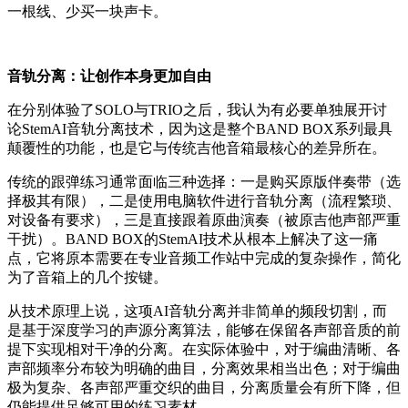
一根线、少买一块声卡。
音轨分离：让创作本身更加自由
在分别体验了SOLO与TRIO之后，我认为有必要单独展开讨
论StemAI音轨分离技术，因为这是整个BAND BOX系列最具
颠覆性的功能，也是它与传统吉他音箱最核心的差异所在。
传统的跟弹练习通常面临三种选择：一是购买原版伴奏带（选
择极其有限），二是使用电脑软件进行音轨分离（流程繁琐、
对设备有要求），三是直接跟着原曲演奏（被原吉他声部严重
干扰）。BAND BOX的StemAI技术从根本上解决了这一痛
点，它将原本需要在专业音频工作站中完成的复杂操作，简化
为了音箱上的几个按键。
从技术原理上说，这项AI音轨分离并非简单的频段切割，而
是基于深度学习的声源分离算法，能够在保留各声部音质的前
提下实现相对干净的分离。在实际体验中，对于编曲清晰、各
声部频率分布较为明确的曲目，分离效果相当出色；对于编曲
极为复杂、各声部严重交织的曲目，分离质量会有所下降，但
仍能提供足够可用的练习素材。