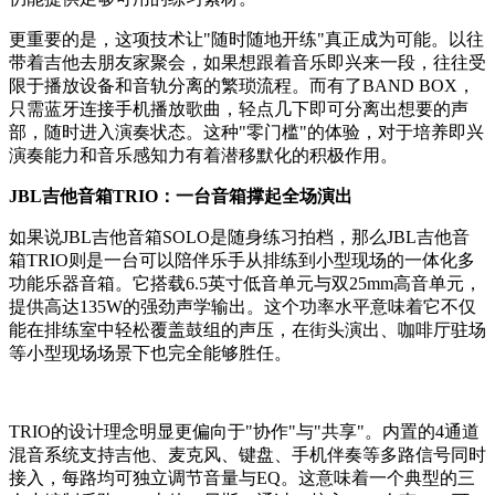
更重要的是，这项技术让"随时随地开练"真正成为可能。以往
带着吉他去朋友家聚会，如果想跟着音乐即兴来一段，往往受
限于播放设备和音轨分离的繁琐流程。而有了BAND BOX，
只需蓝牙连接手机播放歌曲，轻点几下即可分离出想要的声
部，随时进入演奏状态。这种"零门槛"的体验，对于培养即兴
演奏能力和音乐感知力有着潜移默化的积极作用。
JBL吉他音箱TRIO：一台音箱撑起全场演出
如果说JBL吉他音箱SOLO是随身练习拍档，那么JBL吉他音
箱TRIO则是一台可以陪伴乐手从排练到小型现场的一体化多
功能乐器音箱。它搭载6.5英寸低音单元与双25mm高音单元，
提供高达135W的强劲声学输出。这个功率水平意味着它不仅
能在排练室中轻松覆盖鼓组的声压，在街头演出、咖啡厅驻场
等小型现场场景下也完全能够胜任。
TRIO的设计理念明显更偏向于"协作"与"共享"。内置的4通道
混音系统支持吉他、麦克风、键盘、手机伴奏等多路信号同时
接入，每路均可独立调节音量与EQ。这意味着一个典型的三