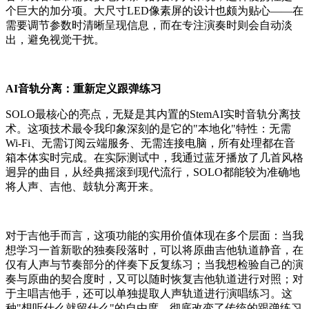
个巨大的加分项。大尺寸LED像素屏的设计也颇为贴心——在
需要调节参数时清晰呈现信息，而在专注演奏时则会自动淡
出，避免视觉干扰。
AI音轨分离：重新定义跟弹练习
SOLO最核心的亮点，无疑是其内置的StemAI实时音轨分离技
术。这项技术最令我印象深刻的是它的"本地化"特性：无需
Wi-Fi、无需订阅云端服务、无需连接电脑，所有处理都在音
箱本体实时完成。在实际测试中，我通过蓝牙播放了几首风格
迥异的曲目，从经典摇滚到现代流行，SOLO都能较为准确地
将人声、吉他、鼓轨分离开来。
对于吉他手而言，这项功能的实用价值体现在多个层面：当我
想学习一首新歌的独奏段落时，可以将原曲吉他轨道静音，在
仅有人声与节奏部分的伴奏下反复练习；当我想检验自己的演
奏与原曲的契合度时，又可以随时恢复吉他轨道进行对照；对
于主唱吉他手，还可以单独提取人声轨道进行演唱练习。这
种"想听什么就留什么"的自由度，彻底改变了传统的跟弹练习