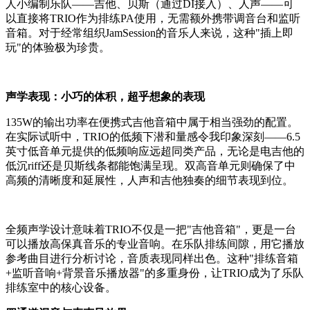
人小编制乐队——吉他、贝斯（通过DI接入）、人声——可
以直接将TRIO作为排练PA使用，无需额外携带调音台和监听
音箱。对于经常组织JamSession的音乐人来说，这种"插上即
玩"的体验极为珍贵。
声学表现：小巧的体积，超乎想象的表现
135W的输出功率在便携式吉他音箱中属于相当强劲的配置。
在实际试听中，TRIO的低频下潜和量感令我印象深刻——6.5
英寸低音单元提供的低频响应远超同类产品，无论是电吉他的
低沉riff还是贝斯线条都能饱满呈现。双高音单元则确保了中
高频的清晰度和延展性，人声和吉他独奏的细节表现到位。
全频声学设计意味着TRIO不仅是一把"吉他音箱"，更是一台
可以播放高保真音乐的专业音响。在乐队排练间隙，用它播放
参考曲目进行分析讨论，音质表现同样出色。这种"排练音箱
+监听音响+背景音乐播放器"的多重身份，让TRIO成为了乐队
排练室中的核心设备。