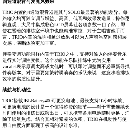
四通道混音与麦克风效果
TRIO内置的4通道混音器是其与SOLO最显著的功能差异。每
路输入均可独立调节增益、高音、低音和效果发送量，操作逻
辑直观，大尺寸集成彩色LCD屏幕让各项参数一目了然，即
使在昏暗的排练室环境中也能精准掌控。对于主唱吉他手而
言，TRIO内置的混响和延迟效果可以为人声增添空间感和层
次感，演唱体验更加丰富。
伴奏变调功能同样内置于TRIO之中，支持对输入的伴奏音乐
进行实时调性变换。这个功能在乐队排练中尤为实用——当
vocalist表示原调太高或太低时，可以即时调整而不必重新寻找
伴奏版本。对于需要频繁转调演奏的乐队来说，这意味着排练
效率的实质性提升。
续航与机动性
TRIO搭载JBLBattery400可更换电池，最长支持10小时续航。
可更换电池的设计是一个值得称赞的细节——对于需要连续长
时间使用的排练日或演出日，可以携带备用电池随时更换，消
除了续航焦虑。结合其相对紧凑的体积，TRIO在机动性与使
用自由度方面展现了极高的设计水准。