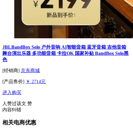
JBLBandBox Solo 户外音响 AI智能音箱 蓝牙音箱 吉他音箱
舞台演出乐器 多功能音箱 卡拉OK 国家补贴 BandBox Solo黑
色
[经销商]
京东商城
[产品售价]
￥ 2714元
进入购买
人赞过该文
赞
内容纠错
相关电商优惠