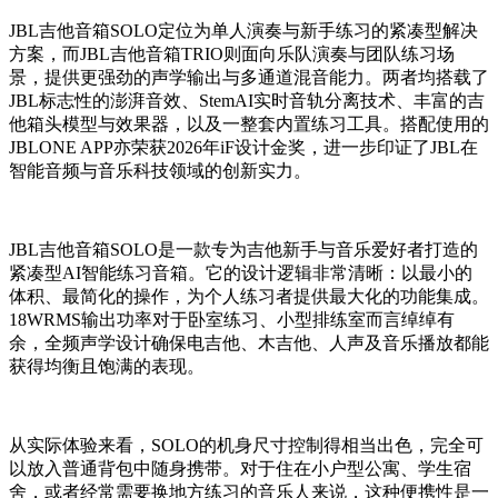
JBL吉他音箱SOLO定位为单人演奏与新手练习的紧凑型解决
方案，而JBL吉他音箱TRIO则面向乐队演奏与团队练习场
景，提供更强劲的声学输出与多通道混音能力。两者均搭载了
JBL标志性的澎湃音效、StemAI实时音轨分离技术、丰富的吉
他箱头模型与效果器，以及一整套内置练习工具。搭配使用的
JBLONE APP亦荣获2026年iF设计金奖，进一步印证了JBL在
智能音频与音乐科技领域的创新实力。
JBL吉他音箱SOLO是一款专为吉他新手与音乐爱好者打造的
紧凑型AI智能练习音箱。它的设计逻辑非常清晰：以最小的
体积、最简化的操作，为个人练习者提供最大化的功能集成。
18WRMS输出功率对于卧室练习、小型排练室而言绰绰有
余，全频声学设计确保电吉他、木吉他、人声及音乐播放都能
获得均衡且饱满的表现。
从实际体验来看，SOLO的机身尺寸控制得相当出色，完全可
以放入普通背包中随身携带。对于住在小户型公寓、学生宿
舍，或者经常需要换地方练习的音乐人来说，这种便携性是一