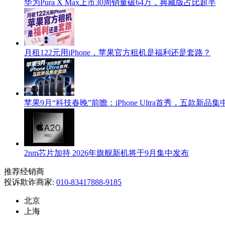
华为Pura X Max上市30周销量破64万，典藏版占比超半
月租122元用iPhone，苹果官方租机是福利还是套路？
苹果9月“科技春晚”前瞻：iPhone Ultra首秀，五款新品
2nm芯片加持 2026年旗舰新机将于9月集中发布
推荐经销商
投诉欺诈商家:
010-83417888-9185
北京
上海