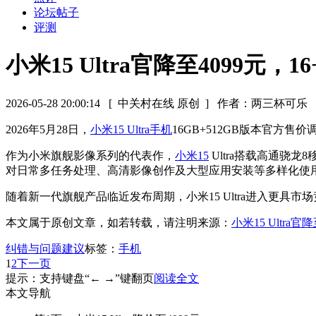
论坛帖子
评测
小米15 Ultra官降至4099元
2026-05-28 20:00:14
[ 中关村在线 原创 ]
作者：两三杯可乐
2026年5月28日，
小米15 Ultra
手机
16GB+512GB版本官方
作为小米旗舰影像系列的代表作，
小米15
Ultra搭载高通骁
对日常多任务处理、高清影像创作及大型应用安装等多样化使
随着新一代旗舰产品临近发布周期，小米15 Ultra进入更
本文属于原创文章，如若转载，请注明来源：
小米15 Ultra
纠错与问题建议
标签：
手机
1
2
下一页
提示：支持键盘“← →”键翻页
阅读全文
本文导航