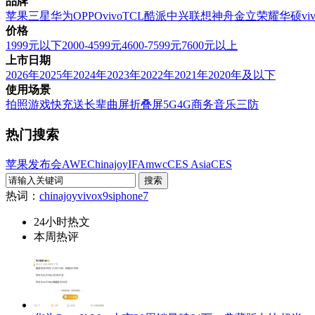
品牌
苹果
三星
华为
OPPO
vivo
TCL
酷派
中兴
联想
神舟
金立
荣耀
华硕
vi
价格
1999元以下
2000-4599元
4600-7599元
7600元以上
上市日期
2026年
2025年
2024年
2023年
2022年
2021年
2020年及以下
使用场景
拍照
游戏
快充
送长辈
曲屏
折叠屏
5G
4G
商务
音乐
三防
热门搜索
苹果发布会
AWE
Chinajoy
IFA
mwc
CES Asia
CES
热词：
chinajoy
vivox9s
iphone7
24小时热文
本周热评