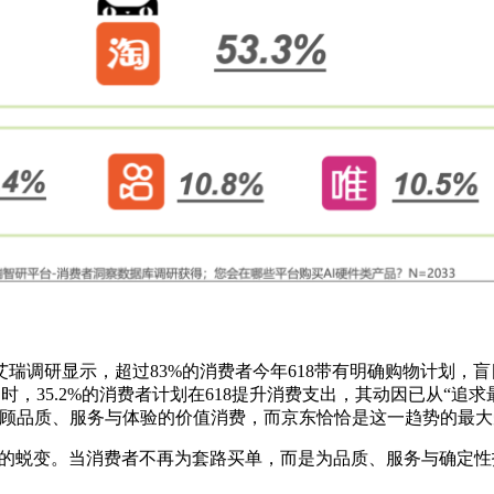
瑞调研显示，超过83%的消费者今年618带有明确购物计划，
时，35.2%的消费者计划在618提升消费支出，其动因已从“追求
顾品质、服务与体验的价值消费，而京东恰恰是这一趋势的最大
存真”的蜕变。当消费者不再为套路买单，而是为品质、服务与确定