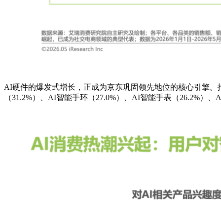
AI硬件的爆发式增长，正成为京东巩固领先地位的核心引擎。
（31.2%）、AI智能手环（27.0%）、AI智能手表（26.2%