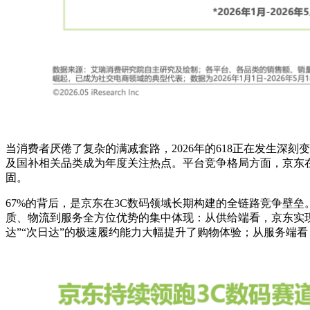
当消费者厌倦了复杂的满减套路，2026年的618正在发生深刻
及国补相关品类成为年度关注热点。平台竞争格局方面，京东在3
固。
67%的背后，是京东在3C数码领域长期构建的全链路竞争壁
质、物流到服务全方位优势的集中体现：从供给端看，京东实现
达”“次日达”的极速履约能力大幅提升了购物体验；从服务端