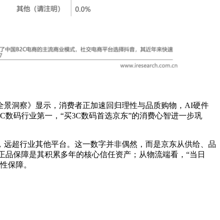
趋势全景洞察》显示，消费者正加速回归理性与品质购物，AI硬件
C数码行业第一，“买3C数码首选京东”的消费心智进一步巩
%，远超行业其他平台。这一数字并非偶然，而是京东从供给、品
%正品保障是其积累多年的核心信任资产；从物流端看，“当日
定性保障。