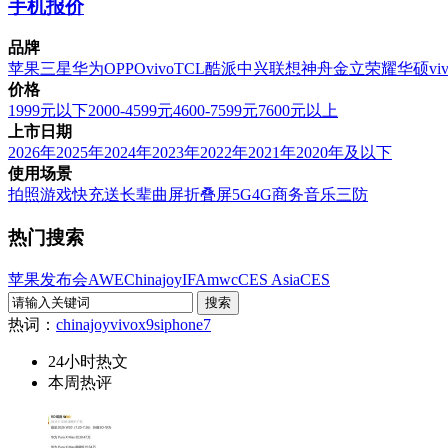
手机报价
品牌
苹果
三星
华为
OPPO
vivo
TCL
酷派
中兴
联想
神舟
金立
荣耀
华硕
vi
价格
1999元以下
2000-4599元
4600-7599元
7600元以上
上市日期
2026年
2025年
2024年
2023年
2022年
2021年
2020年及以下
使用场景
拍照
游戏
快充
送长辈
曲屏
折叠屏
5G
4G
商务
音乐
三防
热门搜索
苹果发布会
AWE
Chinajoy
IFA
mwc
CES Asia
CES
热词：
chinajoy
vivox9s
iphone7
24小时热文
本周热评