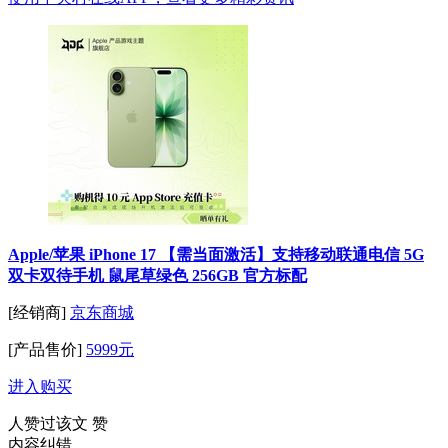
Apple/苹果 iPhone 17 【需当面激活】支持移动联通电信 5G
双卡双待手机 鼠尾草绿色 256GB 官方标配
[经销商]
京东商城
[产品售价]
5999元
进入购买
人赞过该文
赞
内容纠错