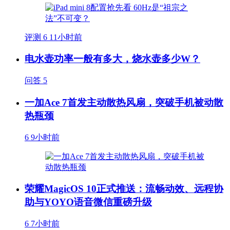
评测
6
11小时前
电水壶功率一般有多大，烧水壶多少W？
问答
5
一加Ace 7首发主动散热风扇，突破手机被动散
热瓶颈
6
9小时前
荣耀MagicOS 10正式推送：流畅动效、远程协
助与YOYO语音微信重磅升级
6
7小时前