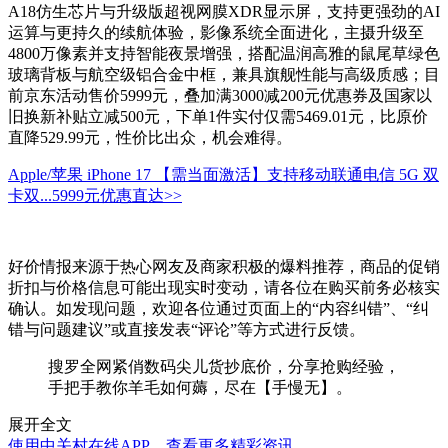
A18仿生芯片与升级版超视网膜XDR显示屏，支持更强劲的AI
运算与更持久的续航体验，影像系统全面进化，主摄升级至
4800万像素并支持智能夜景增强，搭配温润高雅的鼠尾草绿色
玻璃背板与航空级铝合金中框，兼具旗舰性能与高级质感；目
前京东活动售价5999元，叠加满3000减200元优惠券及国家以
旧换新补贴立减500元，下单1件实付仅需5469.01元，比原价
直降529.99元，性价比出众，机会难得。
Apple/苹果 iPhone 17 【需当面激活】支持移动联通电信 5G 双
卡双...
5999元
优惠直达>>
好价情报来源于热心网友及商家积极的爆料推荐，商品的促销
折扣与价格信息可能出现实时变动，请各位在购买前务必核实
确认。如发现问题，欢迎各位通过页面上的“内容纠错”、“纠
错与问题建议”或直接发表“评论”等方式进行反馈。
搜罗全网紧俏数码尖儿货抄底价，分享抢购经验，
手把手教你羊毛如何薅，尽在【手慢无】。
展开全文
使用中关村在线APP，查看更多精彩资讯