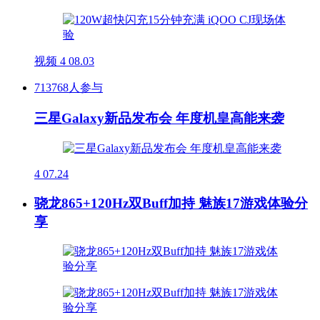
视频
4
08.03
713768人参与
三星Galaxy新品发布会 年度机皇高能来袭
4
07.24
骁龙865+120Hz双Buff加持 魅族17游戏体验分
享