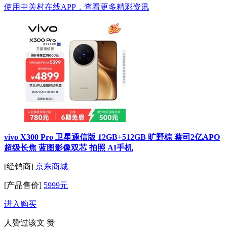
使用中关村在线APP，查看更多精彩资讯
vivo X300 Pro 卫星通信版 12GB+512GB 旷野棕 蔡司2亿APO
超级长焦 蓝图影像双芯 拍照 AI手机
[经销商]
京东商城
[产品售价]
5999元
进入购买
人赞过该文
赞