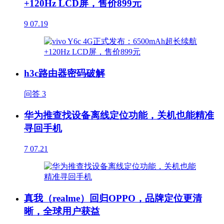
+120Hz LCD屏，售价899元
9
07.19
h3c路由器密码破解
问答
3
华为推查找设备离线定位功能，关机也能精准
寻回手机
7
07.21
真我（realme）回归OPPO，品牌定位更清
晰，全球用户获益