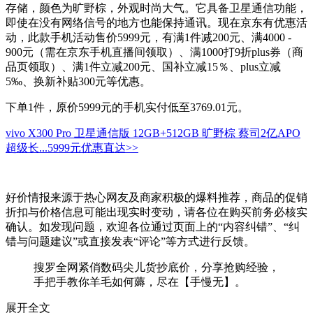
存储，颜色为旷野棕，外观时尚大气。它具备卫星通信功能，
即使在没有网络信号的地方也能保持通讯。现在京东有优惠活
动，此款手机活动售价5999元，有满1件减200元、满4000 -
900元（需在京东手机直播间领取）、满1000打9折plus券（商
品页领取）、满1件立减200元、国补立减15％、plus立减
5‰、换新补贴300元等优惠。
下单1件，原价5999元的手机实付低至3769.01元。
vivo X300 Pro 卫星通信版 12GB+512GB 旷野棕 蔡司2亿APO
超级长...
5999元
优惠直达>>
好价情报来源于热心网友及商家积极的爆料推荐，商品的促销
折扣与价格信息可能出现实时变动，请各位在购买前务必核实
确认。如发现问题，欢迎各位通过页面上的“内容纠错”、“纠
错与问题建议”或直接发表“评论”等方式进行反馈。
搜罗全网紧俏数码尖儿货抄底价，分享抢购经验，
手把手教你羊毛如何薅，尽在【手慢无】。
展开全文