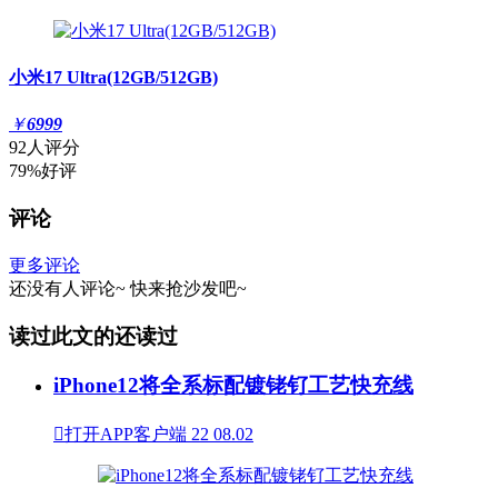
小米17 Ultra(12GB/512GB)
￥
6999
92人评分
79%好评
评论
更多评论
还没有人评论~
快来
抢沙发
吧~
读过此文的还读过
iPhone12将全系标配镀铑钌工艺快充线

打开APP客户端
22
08.02