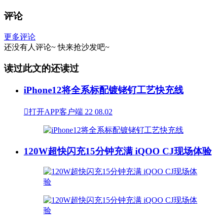
评论
更多评论
还没有人评论~
快来
抢沙发
吧~
读过此文的还读过
iPhone12将全系标配镀铑钌工艺快充线

打开APP客户端
22
08.02
120W超快闪充15分钟充满 iQOO CJ现场体验