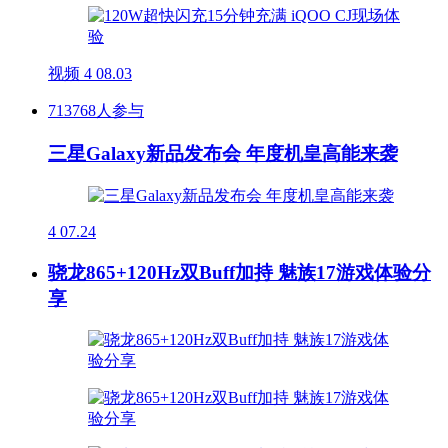
视频
4
08.03
713768人参与
三星Galaxy新品发布会 年度机皇高能来袭
4
07.24
骁龙865+120Hz双Buff加持 魅族17游戏体验分
享