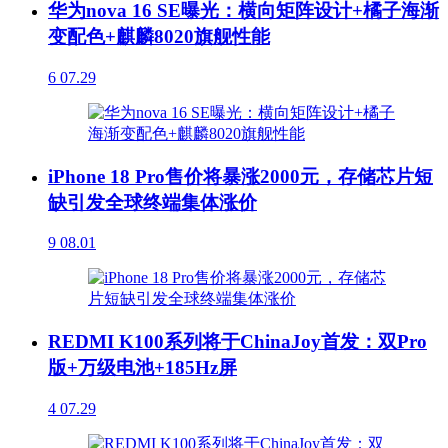
华为nova 16 SE曝光：横向矩阵设计+橘子海渐
变配色+麒麟8020旗舰性能
6
07.29
iPhone 18 Pro售价将暴涨2000元，存储芯片短
缺引发全球终端集体涨价
9
08.01
REDMI K100系列将于ChinaJoy首发：双Pro
版+万级电池+185Hz屏
4
07.29