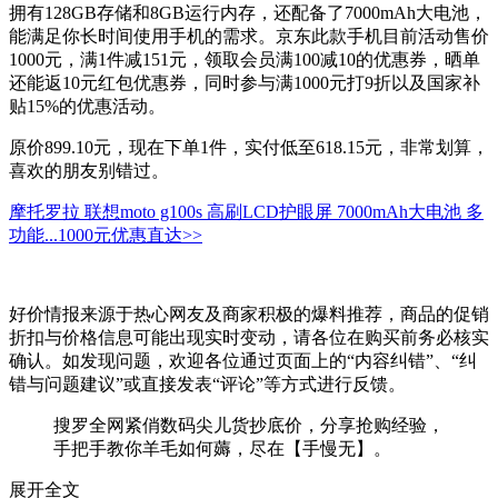
拥有128GB存储和8GB运行内存，还配备了7000mAh大电池，
能满足你长时间使用手机的需求。京东此款手机目前活动售价
1000元，满1件减151元，领取会员满100减10的优惠券，晒单
还能返10元红包优惠券，同时参与满1000元打9折以及国家补
贴15%的优惠活动。
原价899.10元，现在下单1件，实付低至618.15元，非常划算，
喜欢的朋友别错过。
摩托罗拉 联想moto g100s 高刷LCD护眼屏 7000mAh大电池 多
功能...
1000元
优惠直达>>
好价情报来源于热心网友及商家积极的爆料推荐，商品的促销
折扣与价格信息可能出现实时变动，请各位在购买前务必核实
确认。如发现问题，欢迎各位通过页面上的“内容纠错”、“纠
错与问题建议”或直接发表“评论”等方式进行反馈。
搜罗全网紧俏数码尖儿货抄底价，分享抢购经验，
手把手教你羊毛如何薅，尽在【手慢无】。
展开全文