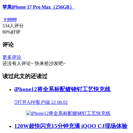
苹果iPhone 17 Pro Max（256GB）
￥
9999
534人评分
80%好评
评论
更多评论
还没有人评论~
快来
抢沙发
吧~
读过此文的还读过
iPhone12将全系标配镀铑钌工艺快充线

打开APP客户端
22
08.02
120W超快闪充15分钟充满 iQOO CJ现场体验