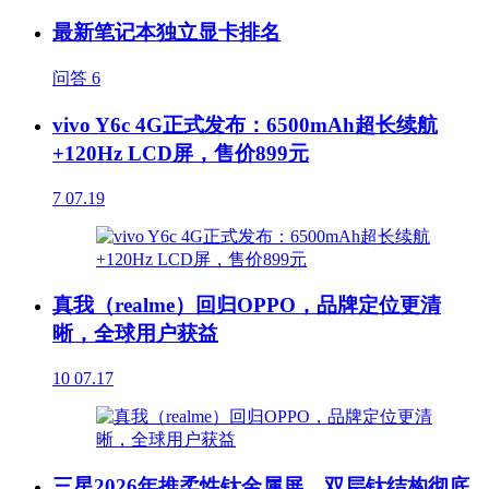
最新笔记本独立显卡排名
问答
6
vivo Y6c 4G正式发布：6500mAh超长续航
+120Hz LCD屏，售价899元
7
07.19
真我（realme）回归OPPO，品牌定位更清
晰，全球用户获益
10
07.17
三星2026年推柔性钛金属屏，双层钛结构彻底