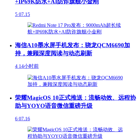
+IP69K防水+AI防诈旗舰小金刚
5
07.15
海信A10墨水屏手机发布：骁龙QCM6690加
持，兼顾深度阅读与动态刷新
4
14小时前
荣耀MagicOS 10正式推送：流畅动效、远程协
助与YOYO语音微信重磅升级
6
07.16