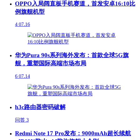
OPPO入局阔直板手机赛道，首发安卓16:10比
例旗舰机型
4
07.16
华为Pura 90s系列海外发布：首款全球5G旗
舰，重塑国际高端市场布局
6
07.14
h3c路由器密码破解
问答
3
Redmi Note 17 Pro发布：9000mAh超长续航