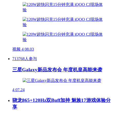
视频
4
08.03
713768人参与
三星Galaxy新品发布会 年度机皇高能来袭
4
07.24
骁龙865+120Hz双Buff加持 魅族17游戏体验分
享