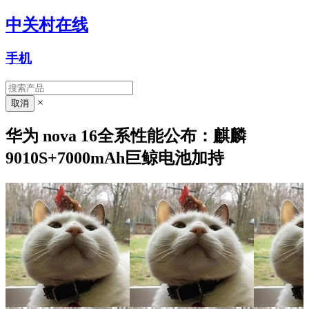
中关村在线
手机
×
华为 nova 16全系性能公布：麒麟
9010S+7000mAh巨鲸电池加持