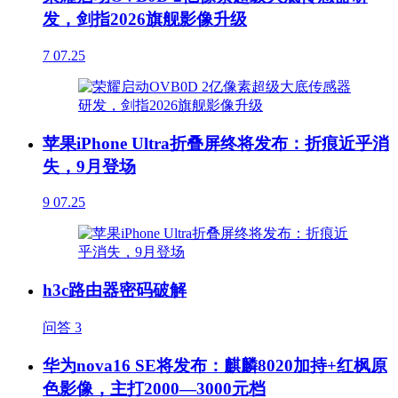
发，剑指2026旗舰影像升级
7
07.25
苹果iPhone Ultra折叠屏终将发布：折痕近乎消
失，9月登场
9
07.25
h3c路由器密码破解
问答
3
华为nova16 SE将发布：麒麟8020加持+红枫原
色影像，主打2000—3000元档