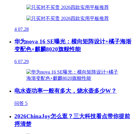
4
07.28
华为nova 16 SE曝光：横向矩阵设计+橘子海渐
变配色+麒麟8020旗舰性能
6
07.29
电水壶功率一般有多大，烧水壶多少W？
问答
5
2026ChinaJoy怎么逛？三大科技看点带你提前
捋清楚