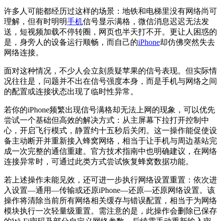
许多人可能都经历过这样的场景：地铁和电梯里没有网络尚可
理解，但有时明明
手机
信号显示满格，微信消息迟迟无法发
送，短视频加载不停转圈，网页也半天打不开。更让人困惑的
是，身旁人的设备运行顺畅，而自己的
iPhone
却仿佛突然失去
网络连接。
面对这种情况，不少人会立刻质疑苹果的信号表现。但实际情
况往往是，问题并不出在信号强度本身，而是手机与网络之间
的配置或连接状态出现了临时性异常。
若你的iPhone频繁出现信号满格却无法上网的现象，可以优先
尝试一个基础但高效的解决方式：从主屏幕下拉打开控制中
心，开启飞行模式，静置约十五秒后关闭。这一操作能促使设
备主动断开并重新接入蜂窝网络，相当于让手机与周边基站完
成一次完整的通信重建。官方技术指南中也明确建议，在网络
连接异常时，可通过此类方式尝试恢复蜂窝数据功能。
若上述操作未能见效，还可进一步执行网络设置重置：依次进
入设置—通用—传输或还原iPhone—还原—还原网络设置。该
操作将清除当前所有网络相关缓存与错误配置，相当于为网络
模块执行一次轻量级重置。需注意的是，此操作会删除已保存