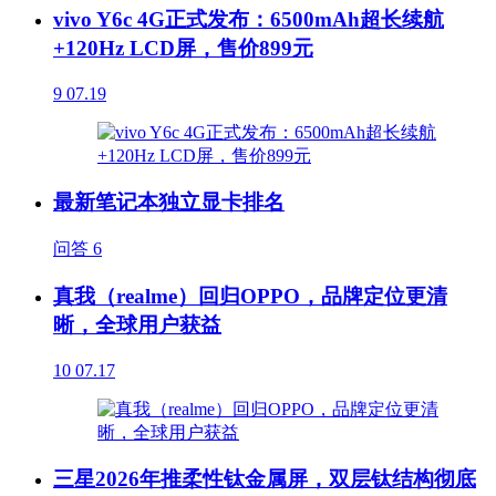
vivo Y6c 4G正式发布：6500mAh超长续航
+120Hz LCD屏，售价899元
9
07.19
最新笔记本独立显卡排名
问答
6
真我（realme）回归OPPO，品牌定位更清
晰，全球用户获益
10
07.17
三星2026年推柔性钛金属屏，双层钛结构彻底