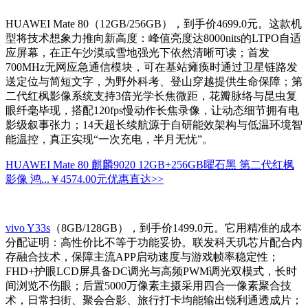
HUAWEI Mate 80（12GB/256GB），到手价4699.0元。这款机
型将技术想象力推向新高度：峰值亮度达8000nits的LTPO自适
应屏幕，在正午沙漠或雪地强光下依然清晰可读；首发
700MHz无网应急通信模块，可在基站瘫痪时通过卫星链路发
送定位与简短文字，为野外科考、登山穿越提供生命保障；第
二代红枫影像系统支持3倍光学长焦微距，花瓣脉络与昆虫复
眼纤毫毕现，搭配120fps慢动作长焦录像，让动态细节拥有电
影级叙事张力；14天超长续航源于自研能效架构与低温环境智
能温控，真正实现“一次充电，半月无忧”。
HUAWEI Mate 80 麒麟9020 12GB+256GB曜石黑 第二代红枫
影像 鸿...
￥4574.00元
优惠直达>>
vivo Y33s
（8GB/128GB），到手价1499.0元。它用精准的成本
分配证明：高性价比不等于功能妥协。联发科天玑芯片配合内
存融合技术，保障主流APP启动速度与游戏帧率稳定性；
FHD+护眼LCD屏具备DC调光与高频PWM调光双模式，长时
间浏览不伤眼；后置5000万像素主摄采用四合一像素聚合技
术，日常扫街、聚会合影、旅行打卡均能输出锐利通透成片；