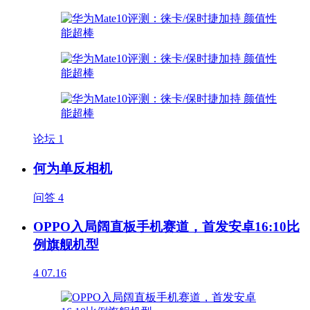
论坛
1
何为单反相机
问答
4
OPPO入局阔直板手机赛道，首发安卓16:10比
例旗舰机型
4
07.16