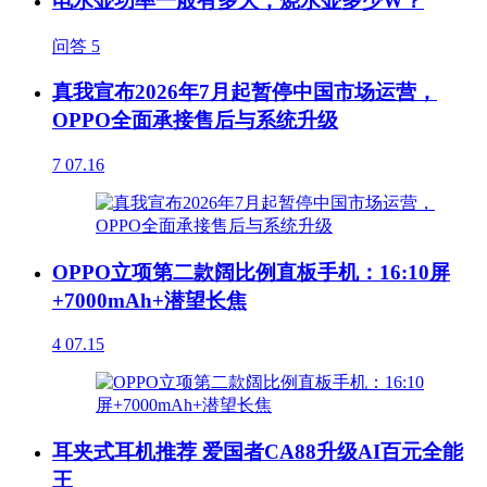
电水壶功率一般有多大，烧水壶多少W？
问答
5
真我宣布2026年7月起暂停中国市场运营，
OPPO全面承接售后与系统升级
7
07.16
OPPO立项第二款阔比例直板手机：16:10屏
+7000mAh+潜望长焦
4
07.15
耳夹式耳机推荐 爱国者CA88升级AI百元全能
王