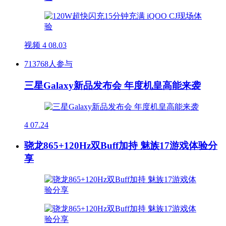
视频
4
08.03
713768人参与
三星Galaxy新品发布会 年度机皇高能来袭
4
07.24
骁龙865+120Hz双Buff加持 魅族17游戏体验分
享