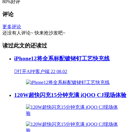
80%好评
评论
更多评论
还没有人评论~
快来
抢沙发
吧~
读过此文的还读过
iPhone12将全系标配镀铑钌工艺快充线

打开APP客户端
22
08.02
120W超快闪充15分钟充满 iQOO CJ现场体验