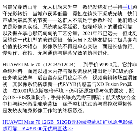
当晨光穿透山脊，无人机尚未升空，数码发烧友已手持
手机
蹲
守光影转折；当城市夜幕低垂，霓虹在镜头下凝成光轨，快门
声成为最真实的节奏——这群人不满足于参数堆砌，他们追求
的是影像真实感、系统响应零延迟、极端环境下的通信可靠，
以及握在掌心那沉甸甸的工艺分量。2021年虽已远去，但此刻
回望这一代机型的演进逻辑，恰为当下发烧友提供了极具参考
价值的技术锚点：影像系统不再是单点突破，而是长焦微距、
慢动作、夜拍、无网通信与屏幕光效的协同进化。
HUAWEI Mate 70（12GB/512GB），到手价5999.0元。它并非
单纯堆料，而是以超大内存与深度调校构建出近乎PC级的多
任务响应效率，后台留存应用稳定不杀，视频剪辑转场丝滑如
初；其影像系统搭载新一代RYYB传感器与XD Fusion Pro算
法，在0.001勒克斯极暗环境下仍可还原纹理与色彩层次，配
合OIS+EIS双重防抖，手持长曝光无需三脚架；航天级钛合金
中框与纳米微晶玻璃背板，赋予整机抗跌落与温控双重韧性，
是发烧友随身影像工作站的终极形态。
HUAWEI Mate 70 12GB+512GB云杉绿鸿蒙AI 红枫原色影像
超可靠...
￥4399.00元
优惠直达>>