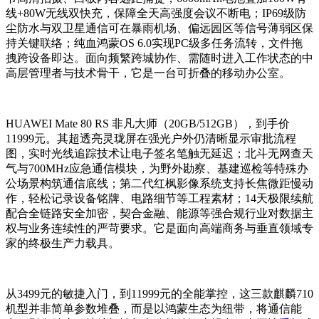
线+80W无线双快充，保障全天高强度会议不断电；IP69级防
尘防水与双卫星通信可在暴雨机场、偏远园区等信号薄弱区保
持关键联络；纯血鸿蒙OS 6.0实现PC级多任务流转，文件拖
拽跨设备即达。面向频繁跨城协作、需随时进入工作状态的中
高层管理者与技术骨干，它是一台可折叠的移动办公室。
HUAWEI Mate 80 RS 非凡大师（20GB/512GB），到手价
11999元。其超透亮灵珑屏在强光户外仍清晰显示审批流程
图，实时光线追踪技术让电子签名笔触无延迟；北斗无网查天
气与700MHz应急通信模块，为野外勘察、基建巡检等特殊办
公场景构筑通信底线；第二代红枫影像系统支持长焦微距慢动
作，轻松记录设备铭牌、电路细节等工程素材；14天极限续航
配合全链路安全加密，契合金融、能源等强合规行业对数据主
权与业务连续性的严苛要求。它是面向高端商务与垂直领域专
家的终极生产力载具。
从3499元的敏捷入门，到11999元的全能掌控，这三款麒麟710
机型并非简单参数堆叠，而是以鸿蒙生态为纽带，将通信能