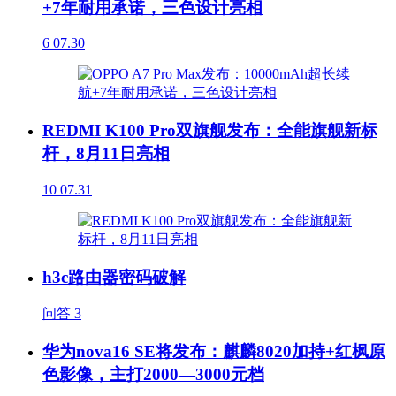
+7年耐用承诺，三色设计亮相
6
07.30
REDMI K100 Pro双旗舰发布：全能旗舰新标
杆，8月11日亮相
10
07.31
h3c路由器密码破解
问答
3
华为nova16 SE将发布：麒麟8020加持+红枫原
色影像，主打2000—3000元档