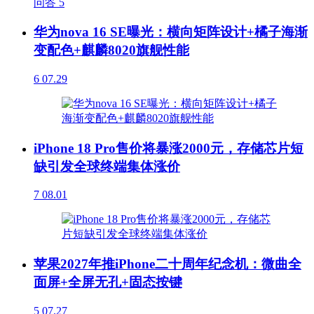
问答
5
华为nova 16 SE曝光：横向矩阵设计+橘子海渐
变配色+麒麟8020旗舰性能
6
07.29
iPhone 18 Pro售价将暴涨2000元，存储芯片短
缺引发全球终端集体涨价
7
08.01
苹果2027年推iPhone二十周年纪念机：微曲全
面屏+全屏无孔+固态按键
5
07.27