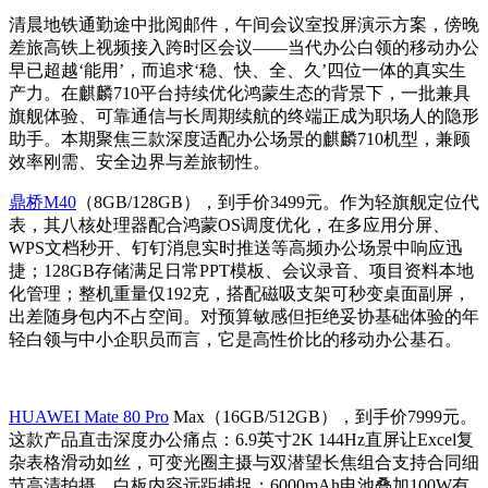
清晨地铁通勤途中批阅邮件，午间会议室投屏演示方案，傍晚
差旅高铁上视频接入跨时区会议——当代办公白领的移动办公
早已超越‘能用’，而追求‘稳、快、全、久’四位一体的真实生
产力。在麒麟710平台持续优化鸿蒙生态的背景下，一批兼具
旗舰体验、可靠通信与长周期续航的终端正成为职场人的隐形
助手。本期聚焦三款深度适配办公场景的麒麟710机型，兼顾
效率刚需、安全边界与差旅韧性。
鼎桥M40
（8GB/128GB），到手价3499元。作为轻旗舰定位代
表，其八核处理器配合鸿蒙OS调度优化，在多应用分屏、
WPS文档秒开、钉钉消息实时推送等高频办公场景中响应迅
捷；128GB存储满足日常PPT模板、会议录音、项目资料本地
化管理；整机重量仅192克，搭配磁吸支架可秒变桌面副屏，
出差随身包内不占空间。对预算敏感但拒绝妥协基础体验的年
轻白领与中小企职员而言，它是高性价比的移动办公基石。
HUAWEI Mate 80 Pro
Max（16GB/512GB），到手价7999元。
这款产品直击深度办公痛点：6.9英寸2K 144Hz直屏让Excel复
杂表格滑动如丝，可变光圈主摄与双潜望长焦组合支持合同细
节高清拍摄、白板内容远距捕捉；6000mAh电池叠加100W有