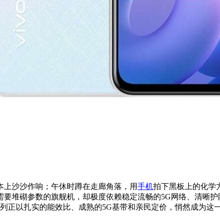
本上沙沙作响；午休时蹲在走廊角落，用
手机
拍下黑板上的化学
需要堆砌参数的旗舰机，却极度依赖稳定流畅的5G网络、清晰护
系列正以扎实的能效比、成熟的5G基带和亲民定价，悄然成为这