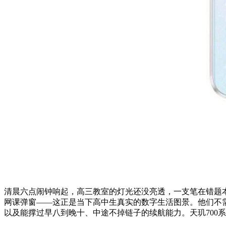
清晨六点闹钟响起，高三教室的灯光还没亮透，一支笔在错题
网课弹窗——这正是当下高中生真实的数字生活图景。他们不
以及能撑过早八到晚十、中途不掉链子的续航能力。天玑700