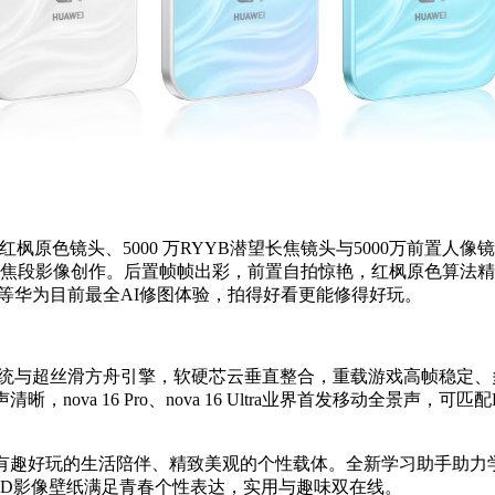
原色镜头、5000 万RYYB潜望长焦镜头与5000万前置人像镜头。nova 
全焦段影像创作。后置帧帧出彩，前置自拍惊艳，红枫原色算法
等华为目前最全AI修图体验，
拍得好看更能修得好玩
。
1操作系统与超丝滑方舟引擎，软硬芯云垂直整合，重载游戏高帧稳
ova 16 Pro、nova 16 Ultra业界首发移动全景声，可
有趣好玩的生活陪伴、精致美观的个性载体。全新学习助手助力
3D影像壁纸满足青春个性表达，实用与趣味双在线。