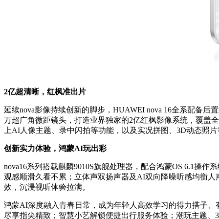
2亿超清晰，红枫准出片
延续nova影像持续创新的脚步，HUAWEI nova 16全系配备后置红枫
万超广角微距镜头，打造业界独家的2亿红枫影像系统，覆盖
上AI人像主题、录中闪拍等功能，以及实况拼图、3D动态照片
创新实力体验，鸿蒙AI玩出彩
nova16
系列搭载麒麟9010S旗舰处理器，配合鸿蒙OS 6.
观感顺滑久看不累；立体声双扬声器及AI双向降噪听感均衡人声清晰，n
效，沉浸视听体验拉满。
鸿蒙AI深度融入青春日常，成为年轻人高效学习的得力搭子、
尽享指尖精致；智慧小艺解锁便捷出行服务体验；潮玩主题、