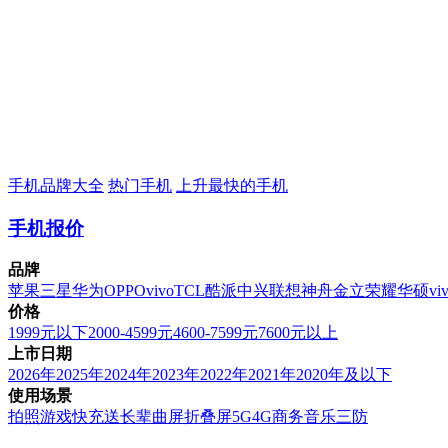
手机品牌大全
热门手机
上升最快的手机
手机报价
品牌
苹果
三星
华为
OPPO
vivo
TCL
酷派
中兴
联想
神舟
金立
荣耀
华硕
vi
价格
1999元以下
2000-4599元
4600-7599元
7600元以上
上市日期
2026年
2025年
2024年
2023年
2022年
2021年
2020年及以下
使用场景
拍照
游戏
快充
送长辈
曲屏
折叠屏
5G
4G
商务
音乐
三防