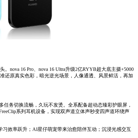
16 Pro、nova 16 Ultra升级2亿RYYB超大底主摄+5000
精准还原真实色彩，暗光逆光场景，人像通透、风景鲜活，再加
定、多任务切换流畅，久玩不发烫。全系配备超动态臻彩护眼屏，
匹配FreeClip系列耳机设备，实现双声道立体声秒变四声道环绕声
学习效率跃升；AI星仔萌宠带来治愈陪伴互动；沉浸光感交互