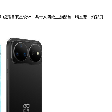
升级耀目双星设计，共带来四款
主题配色，
晴空蓝、幻彩贝