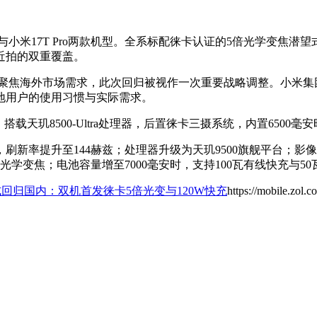
与小米17T Pro两款机型。全系标配徕卡认证的5倍光学变焦潜望式长
近拍的双重覆盖。
聚焦海外市场需求，此次回归被视作一次重要战略调整。小米集团
地用户的使用习惯与实际需求。
搭载天玑8500-Ultra处理器，后置徕卡三摄系统，内置6500
寸，刷新率提升至144赫兹；处理器升级为天玑9500旗舰平台；影
光学变焦；电池容量增至7000毫安时，支持100瓦有线快充与5
式回归国内：双机首发徕卡5倍光变与120W快充
https://mobile.zol.