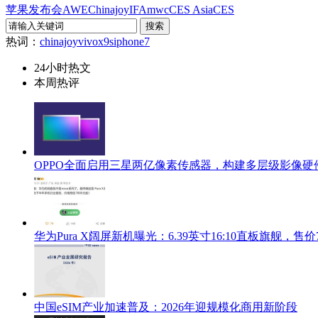
苹果发布会
AWE
Chinajoy
IFA
mwc
CES Asia
CES
热词：
chinajoy
vivox9s
iphone7
24小时热文
本周热评
OPPO全面启用三星两亿像素传感器，构建多层级影像硬
华为Pura X阔屏新机曝光：6.39英寸16:10直板旗舰，售价
中国eSIM产业加速普及：2026年迎规模化商用新阶段