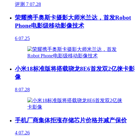
评测
7
07.28
荣耀携手奥斯卡摄影大师米兰达，首发Robot
Phone电影级移动影像技术
6
07.25
小米18标准版将搭载骁龙8E6首发双2亿徕卡影
像
8
07.28
手机厂商集体拒涨存储芯片价格并减产保价
4
07.26