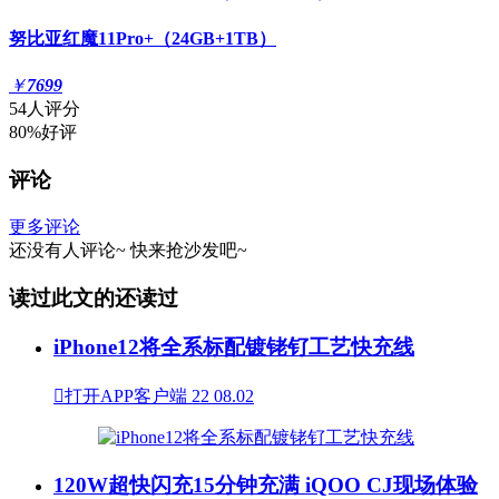
努比亚红魔11Pro+（24GB+1TB）
￥
7699
54人评分
80%好评
评论
更多评论
还没有人评论~
快来
抢沙发
吧~
读过此文的还读过
iPhone12将全系标配镀铑钌工艺快充线

打开APP客户端
22
08.02
120W超快闪充15分钟充满 iQOO CJ现场体验