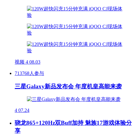
视频
4
08.03
713768人参与
三星Galaxy新品发布会 年度机皇高能来袭
4
07.24
骁龙865+120Hz双Buff加持 魅族17游戏体验分
享