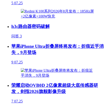
5
07.25
h3c路由器密码破解
问答
3
苹果iPhone Ultra折叠屏终将发布：折痕近乎消
失，9月登场
9
07.25
荣耀启动OVB0D 2亿像素超级大底传感器研
发，剑指2026旗舰影像升级
7
07.25