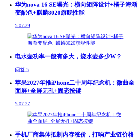
华为nova 16 SE曝光：横向矩阵设计+橘子海渐
变配色+麒麟8020旗舰性能
5
07.29
电水壶功率一般有多大，烧水壶多少W？
问答
5
苹果2027年推iPhone二十周年纪念机：微曲全
面屏+全屏无孔+固态按键
5
07.27
手机厂商集体抵制内存涨价，打响产业链价格