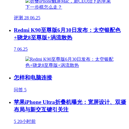
评测
28
06.25
Redmi K90至尊版6月30日发布：太空银配色
+骁龙8至尊版+涡流散热
7
06.25
怎样和电脑连接
问答
5
苹果iPhone Ultra折叠机曝光：宽屏设计、双摄
布局与新交互键引关注
5
20小时前