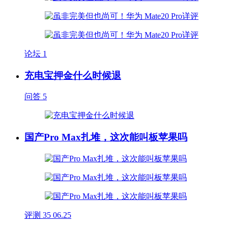
论坛
1
充电宝押金什么时候退
问答
5
国产Pro Max扎堆，这次能叫板苹果吗
评测
35
06.25