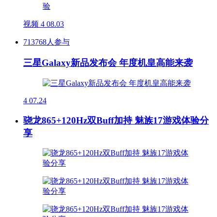
视频
4
08.03
713768人参与
三星Galaxy新品发布会 年度机皇高能来袭
4
07.24
骁龙865+120Hz双Buff加持 魅族17游戏体验分
享