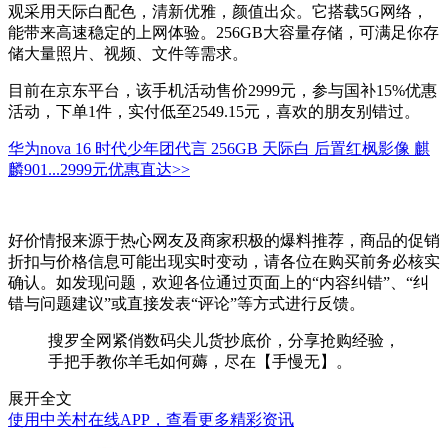
观采用天际白配色，清新优雅，颜值出众。它搭载5G网络，
能带来高速稳定的上网体验。256GB大容量存储，可满足你存
储大量照片、视频、文件等需求。
目前在京东平台，该手机活动售价2999元，参与国补15%优惠
活动，下单1件，实付低至2549.15元，喜欢的朋友别错过。
华为nova 16 时代少年团代言 256GB 天际白 后置红枫影像 麒
麟901...
2999元
优惠直达>>
好价情报来源于热心网友及商家积极的爆料推荐，商品的促销
折扣与价格信息可能出现实时变动，请各位在购买前务必核实
确认。如发现问题，欢迎各位通过页面上的“内容纠错”、“纠
错与问题建议”或直接发表“评论”等方式进行反馈。
搜罗全网紧俏数码尖儿货抄底价，分享抢购经验，
手把手教你羊毛如何薅，尽在【手慢无】。
展开全文
使用中关村在线APP，查看更多精彩资讯