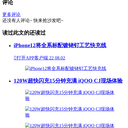
评论
更多评论
还没有人评论~
快来
抢沙发
吧~
读过此文的还读过
iPhone12将全系标配镀铑钌工艺快充线

打开APP客户端
22
08.02
120W超快闪充15分钟充满 iQOO CJ现场体验