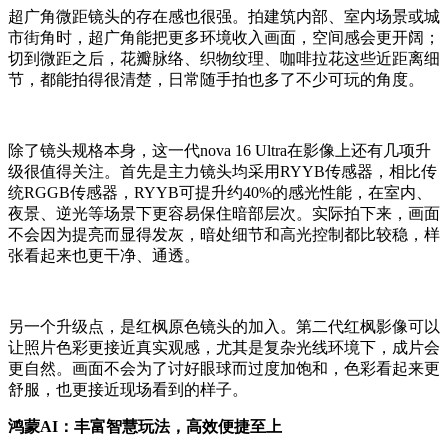
超广角微距镜头的存在感也很强。拍建筑内部、室内场景或城
市街角时，超广角能把更多环境收入画面，空间感会更开阔；
切到微距之后，花瓣脉络、织物纹理、咖啡拉花这些近距离细
节，都能拍得很清楚，日常随手拍也多了不少可玩的角度。
除了镜头规格本身，这一代nova 16 Ultra在影像上还有几项升
级很值得关注。首先是主力镜头均采用RYYB传感器，相比传
统RGGB传感器，RYYB可提升约40%的感光性能，在室内、
夜景、逆光等场景下更容易保住暗部层次。实际拍下来，画面
不会因为提亮而显得发灰，暗处细节和高光控制都比较稳，样
张看起来也更干净、通透。
另一个升级点，是红枫原色镜头的加入。第二代红枫影像可以
让照片色彩更接近真实观感，尤其是复杂光线环境下，成片会
更自然。画面不会为了讨好眼球而过度加饱和，色彩看起来更
舒服，也更接近现场看到的样子。
鸿蒙AI：
丰富智慧玩法
，
高效
便捷至上