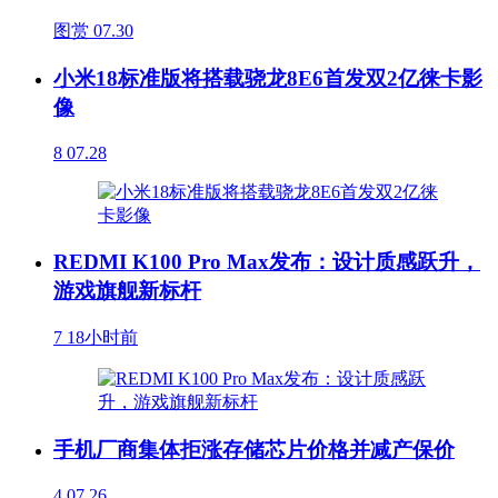
图赏
07.30
小米18标准版将搭载骁龙8E6首发双2亿徕卡影
像
8
07.28
REDMI K100 Pro Max发布：设计质感跃升，
游戏旗舰新标杆
7
18小时前
手机厂商集体拒涨存储芯片价格并减产保价
4
07.26