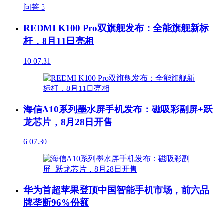
问答
3
REDMI K100 Pro双旗舰发布：全能旗舰新标
杆，8月11日亮相
10
07.31
海信A10系列墨水屏手机发布：磁吸彩副屏+跃
龙芯片，8月28日开售
6
07.30
华为首超苹果登顶中国智能手机市场，前六品
牌垄断96%份额