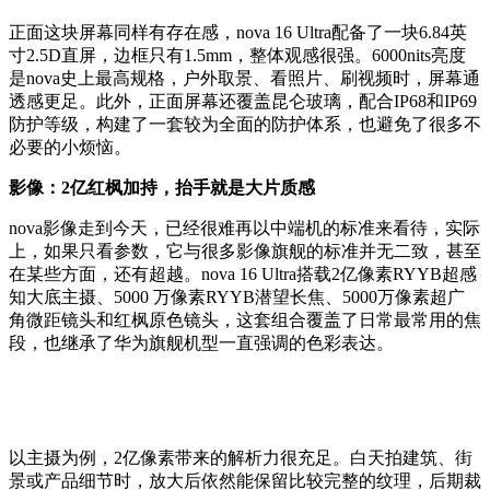
正面这块屏幕同样有存在感，nova 16 Ultra配备了一块6.84英
寸2.5D直屏，边框只有1.5mm，整体观感很强。6000nits亮度
是nova史上最高规格，户外取景、看照片、刷视频时，屏幕通
透感更足。此外，正面屏幕还覆盖昆仑玻璃，配合IP68和IP69
防护等级，构建了一套较为全面的防护体系，也避免了很多不
必要的小烦恼。
影像：2亿红枫加持，抬手就是大片质感
nova影像走到今天，已经很难再以中端机的标准来看待，实际
上，如果只看参数，它与很多影像旗舰的标准并无二致，甚至
在某些方面，还有超越。nova 16 Ultra搭载2亿像素RYYB超感
知大底主摄、5000 万像素RYYB潜望长焦、5000万像素超广
角微距镜头和红枫原色镜头，这套组合覆盖了日常最常用的焦
段，也继承了华为旗舰机型一直强调的色彩表达。
以主摄为例，2亿像素带来的解析力很充足。白天拍建筑、街
景或产品细节时，放大后依然能保留比较完整的纹理，后期裁