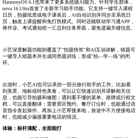
HarmonyOS 6.1也带来了更多系统级AI能力。针对学生群体，
nova 16 Ultra首发了全新学习助手功能。它支持一键导入课程
日历，拍摄纸质或电子课表后，AI自动识别并同步至系统日
历，触发上课提醒和免打扰模式。同时还能联动学习通APP，
将作业、考试通知统一汇总到任务界面，避免遗漏关键信息。
小艺深度解题功能则覆盖了"拍题快答"和AI互动讲解，错题可
一键导入错题本并生成同类题训练，形成"拍—学—练"的闭
环。
出游时，小艺AI也可以承担一部分旅行助手的工作。比如看
到美景、地标或特色美食，可以让它快速识别并讲解相关信
息，也能引导拍摄和修图；遇到看不懂的菜单、路牌或行程文
档，可以直接翻译；需要景区预约、餐厅订位时，也能通过语
音指令发起操作。再加上小艺帮接来电，旅途中不方便接电话
时，也能减少漏接重要电话的情况。
体验：标杆满配，全面能打