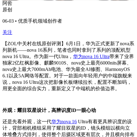
阿喾
原创
06-03 • 优质手机领域创作者
关注
【ZOL中关村在线原创评测】6月1日，华为正式更新了nova系
列新机——nova 16系列，笔者也同时拿到了系列的顶配机型
nova 16 Ultra。作为新一代Ultra，
华为nova 16 Ultra
带来了业界
独家2亿红枫影像、麒麟9010S、nova史上最亮6000nits屏幕、
nova史上最大7000mAh电池、华为最全AI修图、HarmonyOS
6.1以及5A网络等配置。对于一款面向年轻用户的中端旗舰来
说，nova 16 Ultra这次把影像长板继续拉长，配置不断加码，
用更全面的综合实力，重新定义了中端机的价值边界。
外观：耀目双星设计，高辨识度ID一眼心动
还是先看外观，这一代
华为nova 16
Ultra有着更具辨识度的设
计，背部相机模组采用了耀目双星的ID，镜头模组以横向立
体堆叠方式排列，使得整个后摄区域更有层次，并且横向排布