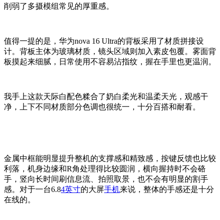
削弱了多摄模组常见的厚重感。
值得一提的是，华为nova 16 Ultra的背板采用了材质拼接设
计。背板主体为玻璃材质，镜头区域则加入素皮包覆。雾面背
板摸起来细腻，日常使用不容易沾指纹，握在手里也更温润。
我手上这款天际白配色糅合了奶白柔光和温柔天光，观感干
净，上下不同材质部分色调也很统一，十分百搭和耐看。
金属中框能明显提升整机的支撑感和精致感，按键反馈也比较
利落，机身边缘和R角处理得比较圆润，横向握持时不会硌
手，竖向长时间刷信息流、拍照取景，也不会有明显的割手
感。对于一台6.8
4英寸
的大屏
手机
来说，整体的手感还是十分
在线的。