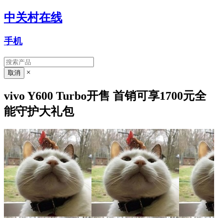
中关村在线
手机
×
vivo Y600 Turbo开售 首销可享1700元全
能守护大礼包