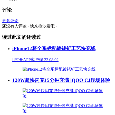
评论
更多评论
还没有人评论~
快来
抢沙发
吧~
读过此文的还读过
iPhone12将全系标配镀铑钌工艺快充线

打开APP客户端
22
08.02
120W超快闪充15分钟充满 iQOO CJ现场体验